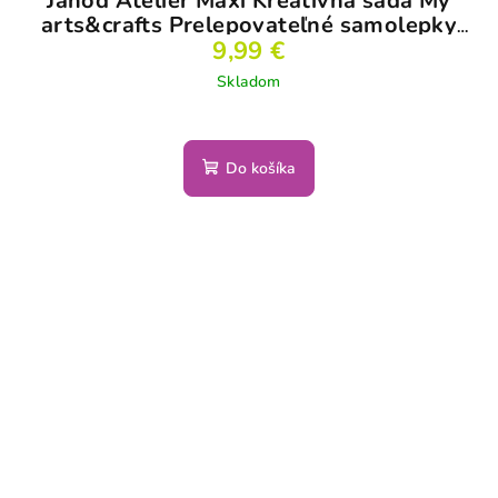
Janod Atelier Maxi Kreatívna sada My
arts&crafts Prelepovateľné samolepky
Dinosaury od 2r.
9,99 €
Skladom
Do košíka