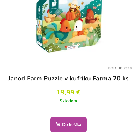
s
d
p
u
r
k
o
t
d
o
u
v
k
t
KÓD:
J03320
o
Janod Farm Puzzle v kufríku Farma 20 ks
v
19,99 €
Skladom
Do košíka