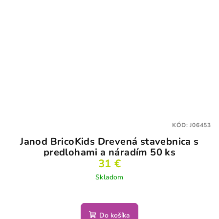
KÓD:
J06453
Janod BricoKids Drevená stavebnica s
predlohami a náradím 50 ks
31 €
Skladom
Do košíka