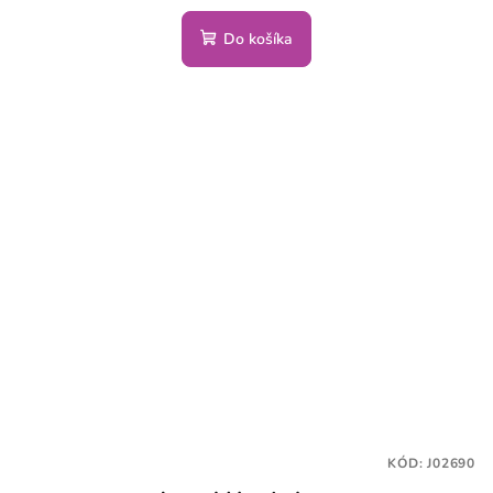
Do košíka
KÓD:
J02690