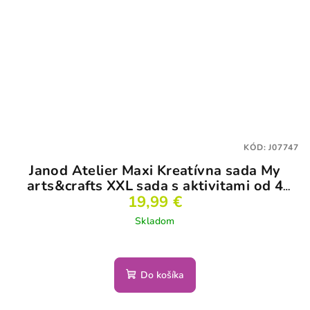
KÓD:
J07747
Janod Atelier Maxi Kreatívna sada My
arts&crafts XXL sada s aktivitami od 4
19,99 €
rokov
Skladom
Do košíka