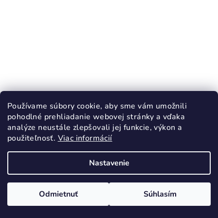
Používame súbory cookie, aby sme vám umožnili
pohodlné prehliadanie webovej stránky a vďaka
analýze neustále zlepšovali jej funkcie, výkon a
použiteľnosť.
Viac informácií
Nastavenie
KÓD:
J02724
Janod Magnetibook Hodiny
Odmietnuť
Súhlasím
21 €