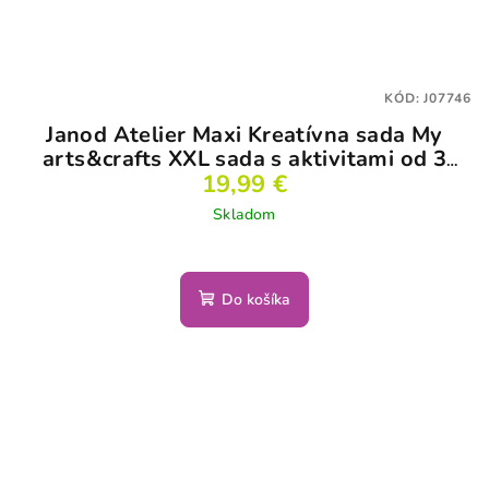
KÓD:
J07746
Janod Atelier Maxi Kreatívna sada My
arts&crafts XXL sada s aktivitami od 3
19,99 €
rokov
Skladom
Do košíka