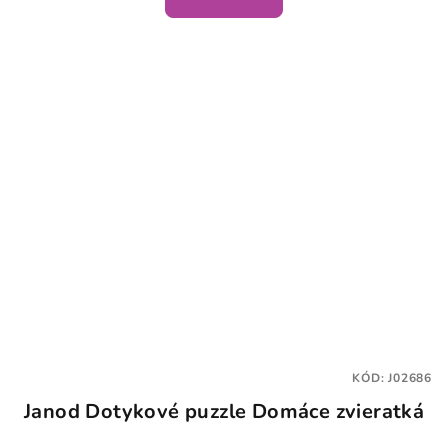
KÓD:
J02686
Janod Dotykové puzzle Domáce zvieratká