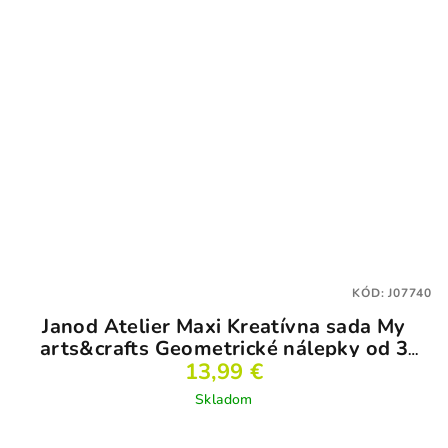
KÓD:
J07740
Janod Atelier Maxi Kreatívna sada My
arts&crafts Geometrické nálepky od 3
13,99 €
rokov
Skladom