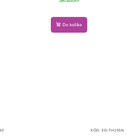
Skladom
Do košíka
40
KÓD:
ED-TH155N