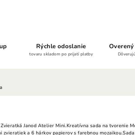
kup
Rýchle odoslanie
Overený 
tovaru skladom po prijatí platby
Dôverujú
ia
Zvieratká Janod Atelier Mini.Kreatívna sada na tvorenie M
i zvieratiek a 6 hárkov papierov s farebnou mozaikou.Sada 