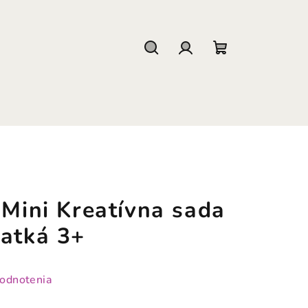
Hľadať
Prihlásenie
Nákupný
košík
 Mini Kreatívna sada
ratká 3+
hodnotenia