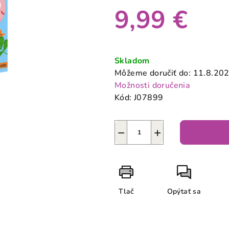
produktu
9,99 €
je
0,0
z
Jednotková
5
cena:
Skladom
hviezdičiek.
Môžeme doručiť do:
11.8.20
Možnosti doručenia
Kód:
J07899
−
+
Tlač
Opýtať sa