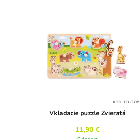
KÓD:
ED-TY8
Vkladacie puzzle Zvieratá
11,90 €