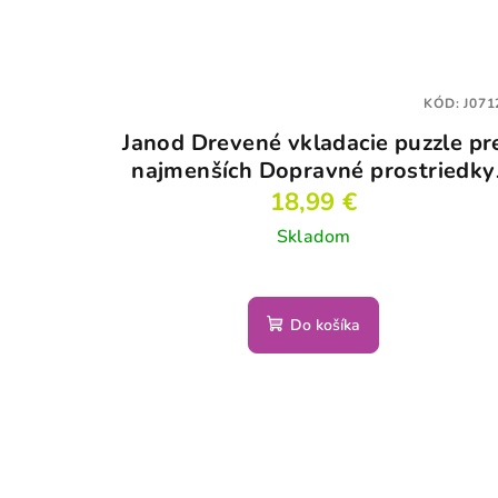
KÓD:
J071
Janod Drevené vkladacie puzzle pr
najmenších Dopravné prostriedky
Chunky
18,99 €
Skladom
Do košíka