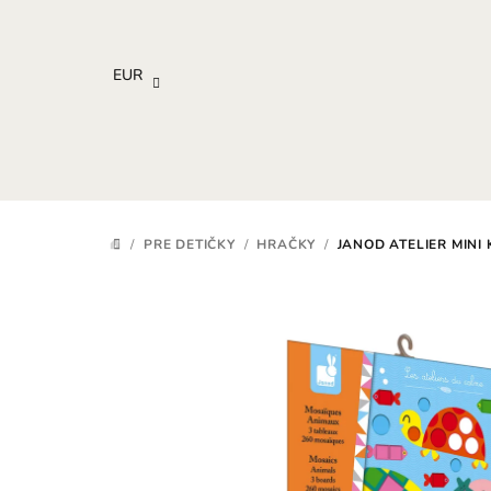
Prejsť
na
obsah
EUR
/
PRE DETIČKY
/
HRAČKY
/
JANOD ATELIER MINI
DOMOV