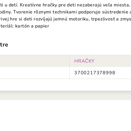
ti u detí. Kreatívne hračky pre deti nezaberajú veľa miesta
hodiny. Tvorenie rôznymi technikami podporuje sústredenie 
orivej hre si deti rozvíjajú jemnú motoriku, trpezlivosť a z
eríál: kartón a papier
tre
HRAČKY
3700217378998