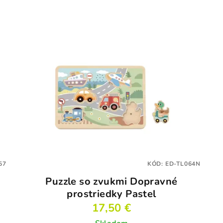
57
KÓD:
ED-TL064N
Puzzle so zvukmi Dopravné
prostriedky Pastel
17,50 €