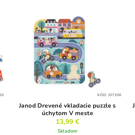
60
KÓD:
J07106
Janod Drevené vkladacie puzzle s
úchytom V meste
13,99 €
Skladom