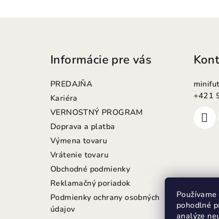
Z
á
Informácie pre vás
Kont
p
ä
PREDAJŇA
minifu
t
+421 
Kariéra
VERNOSTNÝ PROGRAM
i
Doprava a platba
e
Výmena tovaru
Vrátenie tovaru
Obchodné podmienky
Reklamačný poriadok
Používame 
Podmienky ochrany osobných
pohodlné p
údajov
analýze neu