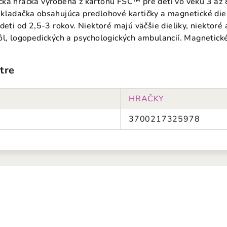
ká hračka vyrobená z kartónu FSC™ pre deti vo veku 3 až 
kladačka obsahujúca predlohové kartičky a magnetické dielik
 deti od 2,5-3 rokov. Niektoré majú väčšie dieliky, niektor
ôl, logopedických a psychologických ambulancií. Magnetické
tre
HRAČKY
3700217325978