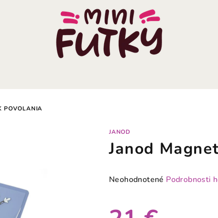
K POVOLANIA
JANOD
Janod Magnet
Priemerné
Neohodnotené
Podrobnosti 
hodnotenie
produktu
je