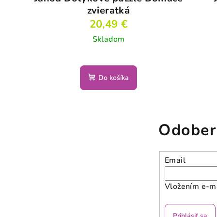
zvieratká
20,49 €
Skladom
Do košíka
Odober
Email
Vložením e-ma
Prihlásiť sa