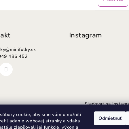
akt
Instagram
tky
@
minifutky.sk
949 486 452
Sledovať na Instag
súbory cookie, aby sme vám umožnili
Odmietnuť
rehliadanie webovej stránky a vďaka
stále zlepšovali jej funkcie, výkon a