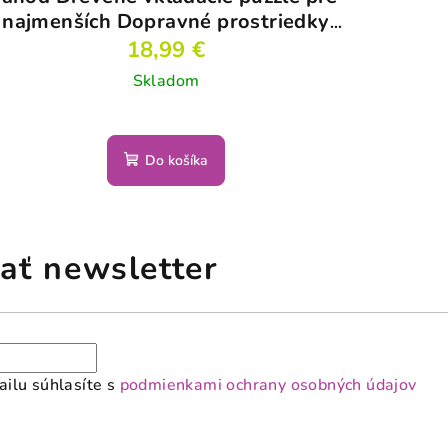
najmenších Dopravné prostriedky
Chunky
18,99 €
Skladom
Do košíka
ať newsletter
ilu súhlasíte s
podmienkami ochrany osobných údajov