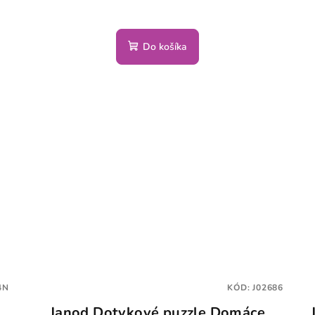
Do košíka
4N
KÓD:
J02686
Janod Dotykové puzzle Domáce