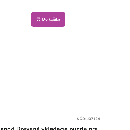
Do košíka
KÓD:
J07124
Janod Drevené vkladacie puzzle pre