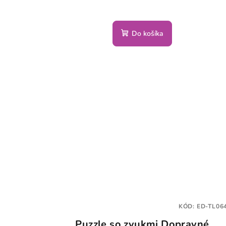
Do košíka
KÓD:
ED-TL06
Puzzle so zvukmi Dopravné