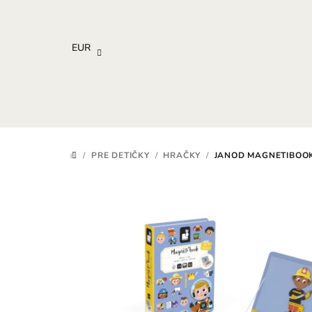
Prejsť
na
obsah
EUR
/
PRE DETIČKY
/
HRAČKY
/
JANOD MAGNETIBOO
DOMOV