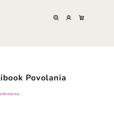
Hľadať
Prihlásenie
Nákupný
košík
ibook Povolania
hodnotenia