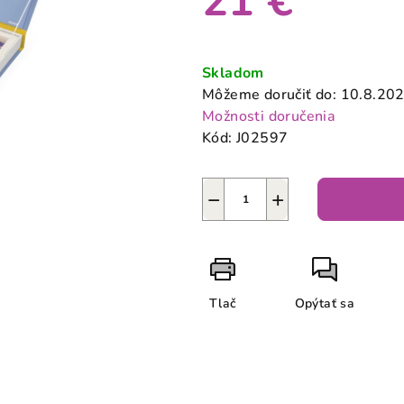
21 €
0,0
z
Jednotková
5
cena:
Skladom
hviezdičiek.
Môžeme doručiť do:
10.8.20
Možnosti doručenia
Kód:
J02597
−
+
Tlač
Opýtať sa