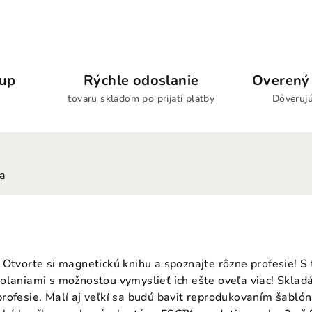
kup
Rýchle odoslanie
Overený 
tovaru skladom po prijatí platby
Dôverujú
ia
 Otvorte si magnetickú knihu a spoznajte rôzne profesie! 
olaniami s možnosťou vymyslieť ich ešte oveľa viac! Sklad
ofesie. Malí aj veľkí sa budú baviť reprodukovaním šablón a