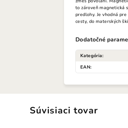
zmes povolaní. Magnetic
to zároveň magnetická s
predlohy. Je vhodná pre
cesty, do materských šk
Dodatočné parame
Kategória
:
EAN
:
Súvisiaci tovar