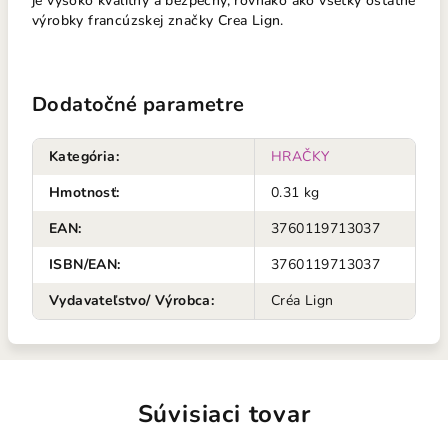
je vysoko kvalitný a bezpečný, rovnako ako všetky ostatné
výrobky francúzskej značky Crea Lign.
Dodatočné parametre
Kategória
:
HRAČKY
Hmotnosť
:
0.31 kg
EAN
:
3760119713037
ISBN/EAN
:
3760119713037
Vydavateľstvo/ Výrobca
:
Créa Lign
Súvisiaci tovar