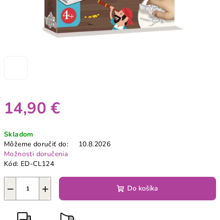
14,90 €
Jednotková
Skladom
cena:
Môžeme doručiť do:
10.8.2026
Možnosti doručenia
Kód:
ED-CL124
−
+
Do košíka