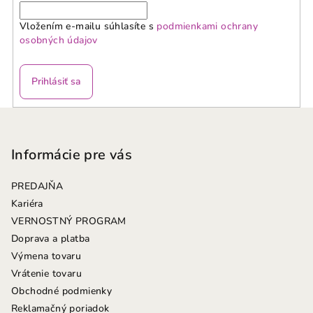
Vložením e-mailu súhlasíte s
podmienkami ochrany
osobných údajov
Prihlásiť sa
Z
á
p
Informácie pre vás
ä
PREDAJŇA
t
Kariéra
i
VERNOSTNÝ PROGRAM
e
Doprava a platba
Výmena tovaru
Vrátenie tovaru
Obchodné podmienky
Reklamačný poriadok