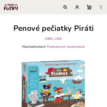
Prejsť
na
obsah
Nákupn
Hľadať
Prihlásenie
Penové pečiatky Piráti
košík
CRÉA LIGN
Priemerné
Neohodnotené
Podrobnosti hodnotenia
hodnotenie
produktu
je
0,0
z
5
hviezdičiek.