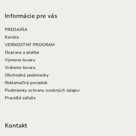
á
p
Informácie pre vás
ä
PREDAJŇA
t
Kariéra
i
VERNOSTNÝ PROGRAM
e
Doprava a platba
Výmena tovaru
Vrátenie tovaru
Obchodné podmienky
Reklamačný poriadok
Podmienky ochrany osobných údajov
Pravidlá súťaže
Kontakt