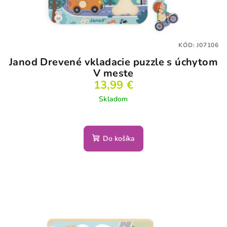
KÓD:
J07106
Janod Drevené vkladacie puzzle s úchytom
V meste
13,99 €
Skladom
Do košíka