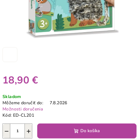
18,90 €
Jednotková
Skladom
cena:
Môžeme doručiť do:
7.8.2026
Možnosti doručenia
Kód:
ED-CL201
−
+
Do košíka