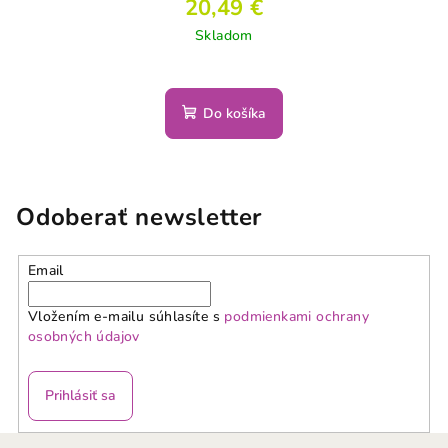
20,49 €
Skladom
Do košíka
Odoberať newsletter
Email
Vložením e-mailu súhlasíte s
podmienkami ochrany
osobných údajov
Prihlásiť sa
Z