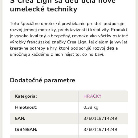
S Crea Lign sa deti učia nové
umelecké techniky
Toto špeciálne umelecké prevliekanie pre deti podporuje
rozvoj jemnej motoriky, predstavivosti i kreativity. Produkt
je vysoko kvalitný a bezpečný, rovnako ako všetky ostatné
výrobky francúzskej značky Crea Lign. Jej cieľom je vyvíjať
kreatívne potreby a hry, ktoré podporujú rozvoj detí a
umožňujú každému z nich nájsť to, čo ho baví.
Dodatočné parametre
Kategória
:
HRAČKY
Hmotnosť
:
0.38 kg
EAN
:
3760119714249
ISBN/EAN
:
3760119714249