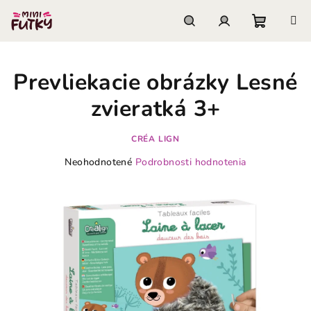
Prejsť
na
obsah
Nákupn
Hľadať
Prihlásenie
Prevliekacie obrázky Lesné
košík
zvieratká 3+
CRÉA LIGN
Priemerné
Neohodnotené
Podrobnosti hodnotenia
hodnotenie
produktu
je
0,0
z
5
hviezdičiek.