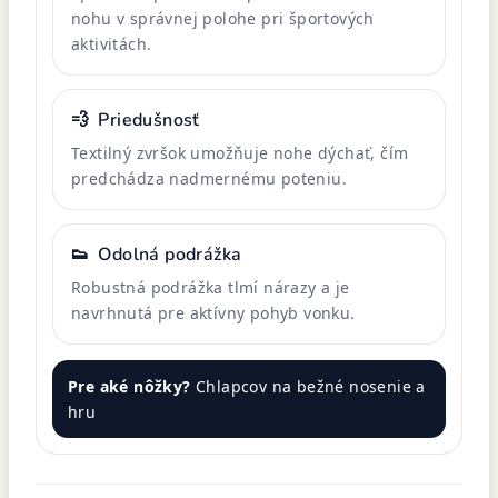
nohu v správnej polohe pri športových
aktivitách.
💨
Priedušnosť
Textilný zvršok umožňuje nohe dýchať, čím
predchádza nadmernému poteniu.
👟
Odolná podrážka
Robustná podrážka tlmí nárazy a je
navrhnutá pre aktívny pohyb vonku.
Pre aké nôžky?
Chlapcov na bežné nosenie a
hru