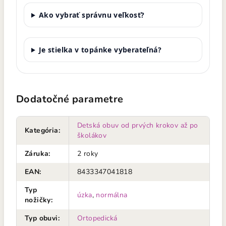
Ako vybrať správnu veľkosť?
Je stielka v topánke vyberateľná?
Dodatočné parametre
Detská obuv od prvých krokov až po
Kategória
:
školákov
Záruka
:
2 roky
EAN
:
8433347041818
Typ
úzka
,
normálna
nožičky
:
Typ obuvi
:
Ortopedická