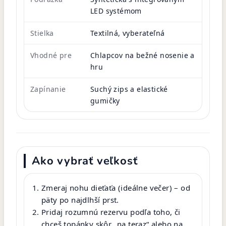
LED systémom
Stielka
Textilná, vyberateľná
Vhodné pre
Chlapcov na bežné nosenie a
hru
Zapínanie
Suchý zips a elastické
gumičky
Ako vybrať veľkosť
Zmeraj nohu dieťaťa (ideálne večer) – od
päty po najdlhší prst.
Pridaj rozumnú rezervu podľa toho, či
chceš topánky skôr „na teraz“ alebo na