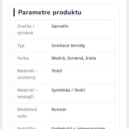
Parametre produktu
Značka /
Garvalin
výrobca
Typ
Svietiace tenisky
Farba
Modrá, červená, biela
Materiál –
Textil
vnútorný
Materiál –
Syntetika / Textil
vonkajší
Modelová
Runner
rada
Podrážka
Syntetická s integrovaným