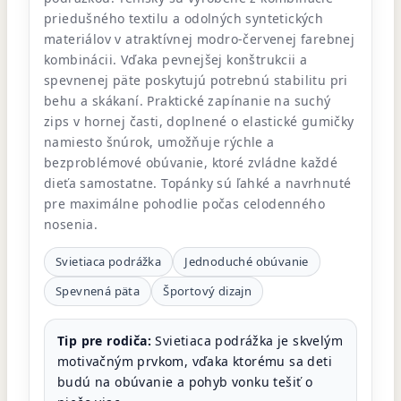
priedušného textilu a odolných syntetických
materiálov v atraktívnej modro-červenej farebnej
kombinácii. Vďaka pevnejšej konštrukcii a
spevnenej päte poskytujú potrebnú stabilitu pri
behu a skákaní. Praktické zapínanie na suchý
zips v hornej časti, doplnené o elastické gumičky
namiesto šnúrok, umožňuje rýchle a
bezproblémové obúvanie, ktoré zvládne každé
dieťa samostatne. Topánky sú ľahké a navrhnuté
pre maximálne pohodlie počas celodenného
nosenia.
Svietiaca podrážka
Jednoduché obúvanie
Spevnená päta
Športový dizajn
Tip pre rodiča:
Svietiaca podrážka je skvelým
motivačným prvkom, vďaka ktorému sa deti
budú na obúvanie a pohyb vonku tešiť o