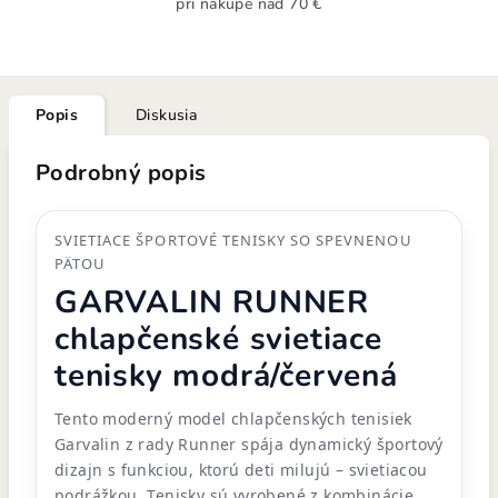
pri nákupe nad 70 €
Popis
Diskusia
Podrobný popis
SVIETIACE ŠPORTOVÉ TENISKY SO SPEVNENOU
PÄTOU
GARVALIN RUNNER
chlapčenské svietiace
tenisky modrá/červená
Tento moderný model chlapčenských tenisiek
Garvalin z rady Runner spája dynamický športový
dizajn s funkciou, ktorú deti milujú – svietiacou
podrážkou. Tenisky sú vyrobené z kombinácie