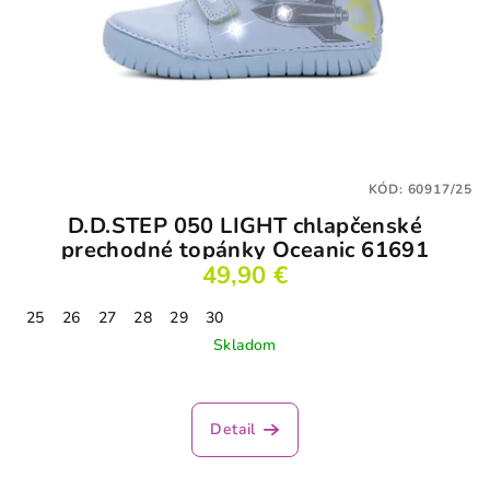
KÓD:
60917/25
D.D.STEP 050 LIGHT chlapčenské
prechodné topánky Oceanic 61691
49,90 €
25
26
27
28
29
30
Skladom
Priemerné
hodnotenie
produktu
Detail
je
5,0
z