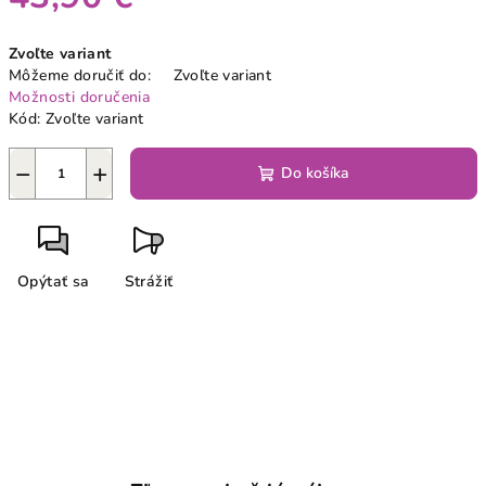
Jednotková
Zvoľte variant
cena:
Môžeme doručiť do:
Zvoľte variant
Možnosti doručenia
Kód:
Zvoľte variant
−
+
Do košíka
Opýtať sa
Strážiť