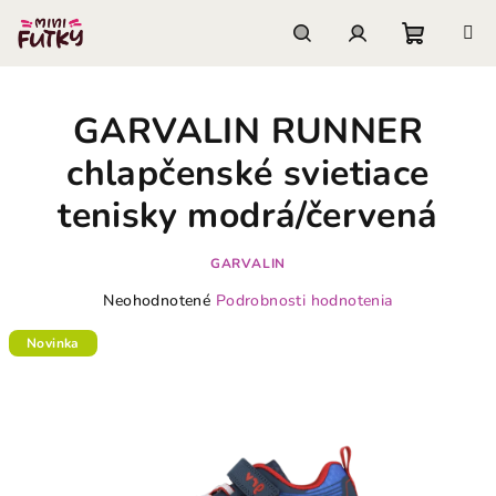
Prejsť
na
obsah
Nákupn
Hľadať
Prihlásenie
GARVALIN RUNNER
košík
chlapčenské svietiace
tenisky modrá/červená
GARVALIN
Priemerné
Neohodnotené
Podrobnosti hodnotenia
hodnotenie
produktu
Novinka
je
0,0
z
5
hviezdičiek.