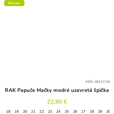
Novinka
KÓD:
60217/18
RAK Papuče Mačky modré uzavretá špička
22,90 €
18
19
20
21
22
23
24
25
26
27
28
29
30