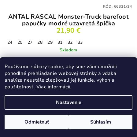
KÓD:
66321/24
ANTAL RASCAL Monster-Truck barefoot
papučky modré uzavretá špička
21,90 €
24
25
27
28
29
31
32
33
Skladom
Používame súbory cookie, aby sme vám umožnili
pohodlné prehliadanie webovej stránky a vďaka
Detail
analýze neustále zlepšovali jej funkcie, výkon a
použiteľnosť.
Viac informácií
Novinka
Nastavenie
Odmietnuť
Súhlasím