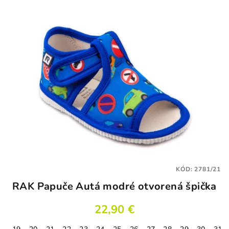
5
hviezdičiek.
KÓD:
2781/21
RAK Papuče Autá modré otvorená špička
22,90 €