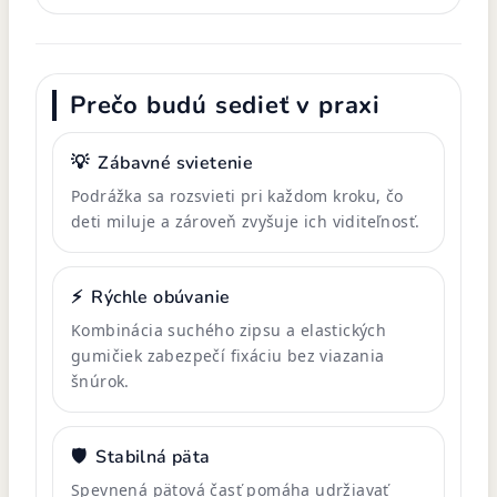
Prečo budú sedieť v praxi
💡
Zábavné svietenie
Podrážka sa rozsvieti pri každom kroku, čo
deti miluje a zároveň zvyšuje ich viditeľnosť.
⚡
Rýchle obúvanie
Kombinácia suchého zipsu a elastických
gumičiek zabezpečí fixáciu bez viazania
šnúrok.
🛡️
Stabilná päta
Spevnená pätová časť pomáha udržiavať