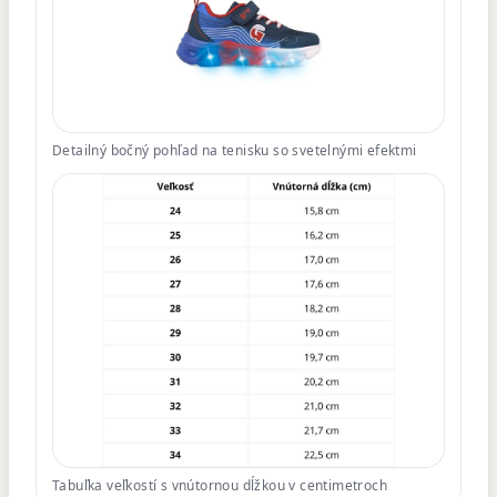
Detailný bočný pohľad na tenisku so svetelnými efektmi
Tabuľka veľkostí s vnútornou dĺžkou v centimetroch