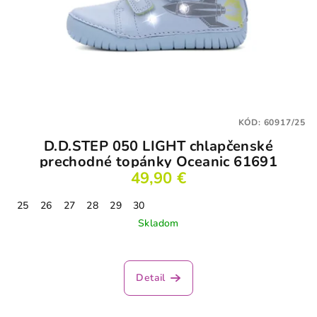
KÓD:
60917/25
D.D.STEP 050 LIGHT chlapčenské
prechodné topánky Oceanic 61691
49,90 €
25
26
27
28
29
30
Skladom
Priemerné
hodnotenie
produktu
Detail
je
5,0
z