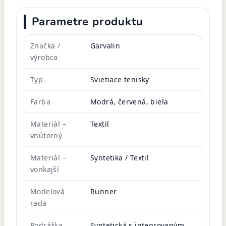
Parametre produktu
Značka /
Garvalin
výrobca
Typ
Svietiace tenisky
Farba
Modrá, červená, biela
Materiál –
Textil
vnútorný
Materiál –
Syntetika / Textil
vonkajší
Modelová
Runner
rada
Podrážka
Syntetická s integrovaným