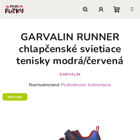
Prejsť
na
obsah
Nákupn
Hľadať
Prihlásenie
GARVALIN RUNNER
košík
chlapčenské svietiace
tenisky modrá/červená
GARVALIN
Priemerné
Neohodnotené
Podrobnosti hodnotenia
hodnotenie
produktu
Novinka
je
0,0
z
5
hviezdičiek.