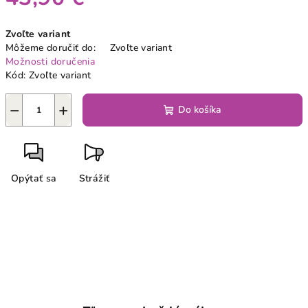
Jednotková
Zvoľte variant
cena:
Môžeme doručiť do:
Zvoľte variant
Možnosti doručenia
Kód:
Zvoľte variant
−
+
Do košíka
Opýtať sa
Strážiť