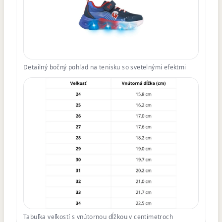
Detailný bočný pohľad na tenisku so svetelnými efektmi
Tabuľka veľkostí s vnútornou dĺžkou v centimetroch