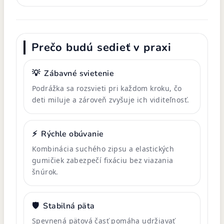
Prečo budú sedieť v praxi
💡
Zábavné svietenie
Podrážka sa rozsvieti pri každom kroku, čo
deti miluje a zároveň zvyšuje ich viditeľnosť.
⚡
Rýchle obúvanie
Kombinácia suchého zipsu a elastických
gumičiek zabezpečí fixáciu bez viazania
šnúrok.
🛡️
Stabilná päta
Spevnená pätová časť pomáha udržiavať