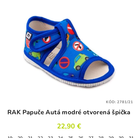
5
hviezdičiek.
KÓD:
2781/21
RAK Papuče Autá modré otvorená špička
22,90 €