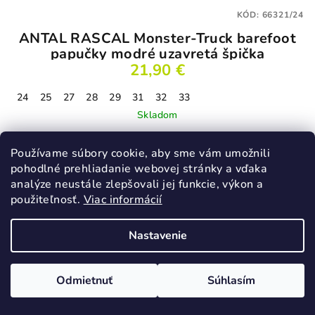
KÓD:
66321/24
ANTAL RASCAL Monster-Truck barefoot
papučky modré uzavretá špička
21,90 €
24
25
27
28
29
31
32
33
Skladom
Používame súbory cookie, aby sme vám umožnili
pohodlné prehliadanie webovej stránky a vďaka
Detail
analýze neustále zlepšovali jej funkcie, výkon a
použiteľnosť.
Viac informácií
Novinka
Nastavenie
Odmietnuť
Súhlasím