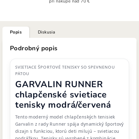
pri nákupe nad 70 €
Popis
Diskusia
Podrobný popis
SVIETIACE ŠPORTOVÉ TENISKY SO SPEVNENOU
PÄTOU
GARVALIN RUNNER
chlapčenské svietiace
tenisky modrá/červená
Tento moderný model chlapčenských tenisiek
Garvalin z rady Runner spája dynamický športový
dizajn s funkciou, ktorú deti milujú – svietiacou
podrážkou. Tenisky sú vyrobené z kombinácie