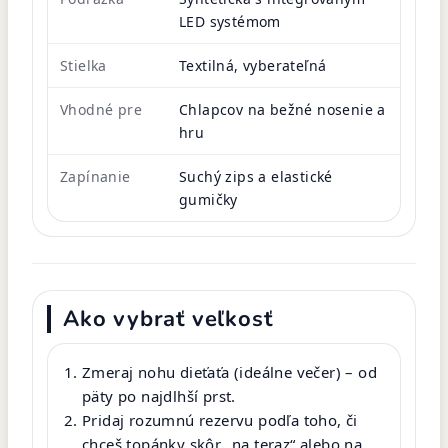
LED systémom
Stielka
Textilná, vyberateľná
Vhodné pre
Chlapcov na bežné nosenie a
hru
Zapínanie
Suchý zips a elastické
gumičky
Ako vybrať veľkosť
Zmeraj nohu dieťaťa (ideálne večer) – od
päty po najdlhší prst.
Pridaj rozumnú rezervu podľa toho, či
chceš topánky skôr „na teraz“ alebo na