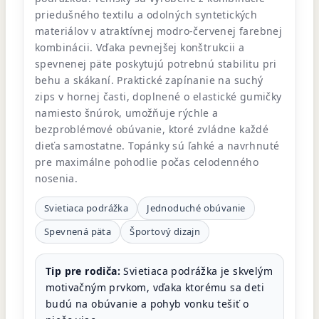
priedušného textilu a odolných syntetických
materiálov v atraktívnej modro-červenej farebnej
kombinácii. Vďaka pevnejšej konštrukcii a
spevnenej päte poskytujú potrebnú stabilitu pri
behu a skákaní. Praktické zapínanie na suchý
zips v hornej časti, doplnené o elastické gumičky
namiesto šnúrok, umožňuje rýchle a
bezproblémové obúvanie, ktoré zvládne každé
dieťa samostatne. Topánky sú ľahké a navrhnuté
pre maximálne pohodlie počas celodenného
nosenia.
Svietiaca podrážka
Jednoduché obúvanie
Spevnená päta
Športový dizajn
Tip pre rodiča:
Svietiaca podrážka je skvelým
motivačným prvkom, vďaka ktorému sa deti
budú na obúvanie a pohyb vonku tešiť o