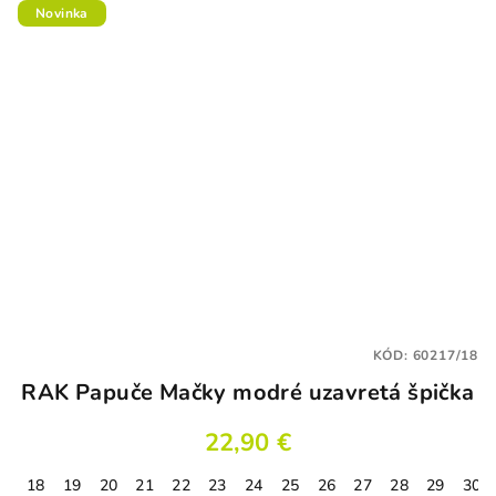
Novinka
KÓD:
60217/18
RAK Papuče Mačky modré uzavretá špička
22,90 €
18
19
20
21
22
23
24
25
26
27
28
29
30