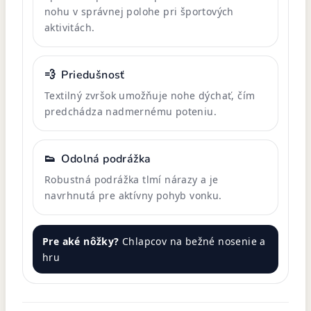
nohu v správnej polohe pri športových
aktivitách.
💨
Priedušnosť
Textilný zvršok umožňuje nohe dýchať, čím
predchádza nadmernému poteniu.
👟
Odolná podrážka
Robustná podrážka tlmí nárazy a je
navrhnutá pre aktívny pohyb vonku.
Pre aké nôžky?
Chlapcov na bežné nosenie a
hru