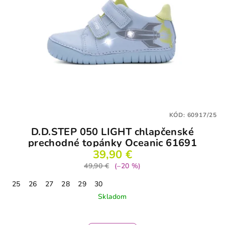
KÓD:
60917/25
D.D.STEP 050 LIGHT chlapčenské
prechodné topánky Oceanic 61691
39,90 €
49,90 €
(–20 %)
25
26
27
28
29
30
Skladom
Priemerné
hodnotenie