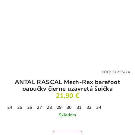
KÓD:
61295/24
ANTAL RASCAL Mech-Rex barefoot
papučky čierne uzavretá špička
21,90 €
24
25
26
27
28
29
30
31
32
34
Skladom