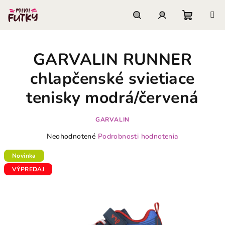
Prejsť
na
obsah
Nákupn
Hľadať
Prihlásenie
GARVALIN RUNNER
košík
chlapčenské svietiace
tenisky modrá/červená
GARVALIN
Priemerné
Neohodnotené
Podrobnosti hodnotenia
hodnotenie
produktu
Novinka
je
VÝPREDAJ
0,0
z
5
hviezdičiek.