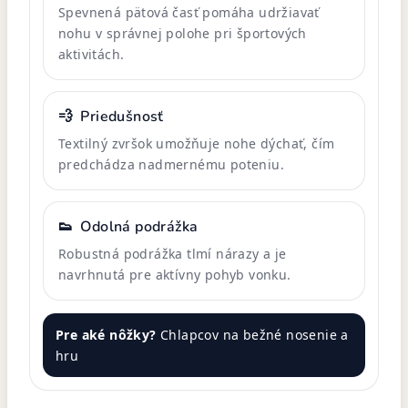
Spevnená pätová časť pomáha udržiavať
nohu v správnej polohe pri športových
aktivitách.
💨
Priedušnosť
Textilný zvršok umožňuje nohe dýchať, čím
predchádza nadmernému poteniu.
👟
Odolná podrážka
Robustná podrážka tlmí nárazy a je
navrhnutá pre aktívny pohyb vonku.
Pre aké nôžky?
Chlapcov na bežné nosenie a
hru