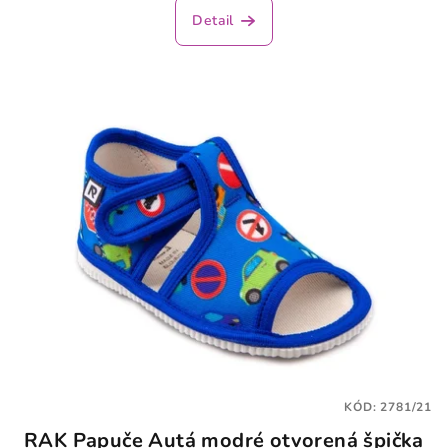
produktu
Detail
je
5,0
z
5
hviezdičiek.
KÓD:
2781/21
RAK Papuče Autá modré otvorená špička