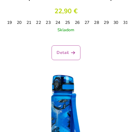
22,90 €
19
20
21
22
23
24
25
26
27
28
29
30
31
Skladom
Priemerné
hodnotenie
produktu
Detail
je
3,1
z
5
hviezdičiek.