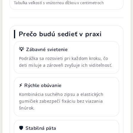
Tabuľka veľkostí s vnútornou dĺžkou v centimetroch
Prečo budú sedieť v praxi
💡
Zábavné svietenie
Podrážka sa rozsvieti pri každom kroku, čo
deti miluje a zároveň zvyšuje ich viditeľnosť.
⚡
Rýchle obúvanie
Kombinácia suchého zipsu a elastických
gumičiek zabezpečí fixáciu bez viazania
šnúrok.
🛡️
Stabilná päta