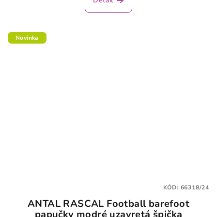
Detail
Novinka
KÓD:
66318/24
ANTAL RASCAL Football barefoot
papučky modré uzavretá špička