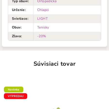
Typ obuvi
:
Ortopedická
Určenie
:
Chlapci
Svietiace
:
LIGHT
Obuv
:
Tenisky
Zľava
:
-20%
Súvisiaci tovar
Novinka
VÝPREDAJ