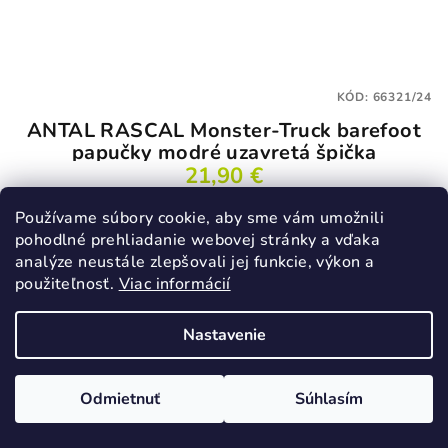
KÓD:
66321/24
ANTAL RASCAL Monster-Truck barefoot
papučky modré uzavretá špička
21,90 €
24
25
27
28
29
31
32
33
Používame súbory cookie, aby sme vám umožnili
pohodlné prehliadanie webovej stránky a vďaka
Skladom
analýze neustále zlepšovali jej funkcie, výkon a
použiteľnosť.
Viac informácií
Detail
Nastavenie
Novinka
Odmietnuť
Súhlasím