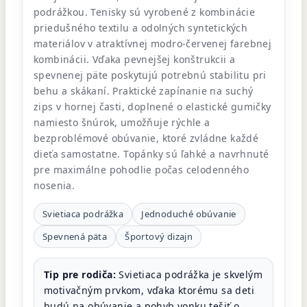
podrážkou. Tenisky sú vyrobené z kombinácie
priedušného textilu a odolných syntetických
materiálov v atraktívnej modro-červenej farebnej
kombinácii. Vďaka pevnejšej konštrukcii a
spevnenej päte poskytujú potrebnú stabilitu pri
behu a skákaní. Praktické zapínanie na suchý
zips v hornej časti, doplnené o elastické gumičky
namiesto šnúrok, umožňuje rýchle a
bezproblémové obúvanie, ktoré zvládne každé
dieťa samostatne. Topánky sú ľahké a navrhnuté
pre maximálne pohodlie počas celodenného
nosenia.
Svietiaca podrážka
Jednoduché obúvanie
Spevnená päta
Športový dizajn
Tip pre rodiča:
Svietiaca podrážka je skvelým
motivačným prvkom, vďaka ktorému sa deti
budú na obúvanie a pohyb vonku tešiť o