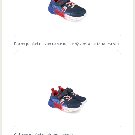
Bočný pohľad na zapínanie na suchý zips a materiál zvršku
Celkový pohľad na dizajn modelu