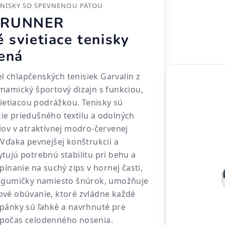
ENISKY SO SPEVNENOU PÄTOU
 RUNNER
 svietiace tenisky
ená
 chlapčenských tenisiek Garvalin z
namický športový dizajn s funkciou,
vietiacou podrážkou. Tenisky sú
ie priedušného textilu a odolných
lov v atraktívnej modro-červenej
 Vďaka pevnejšej konštrukcii a
tujú potrebnú stabilitu pri behu a
pínanie na suchý zips v hornej časti,
é gumičky namiesto šnúrok, umožňuje
ové obúvanie, ktoré zvládne každé
pánky sú ľahké a navrhnuté pre
počas celodenného nosenia.