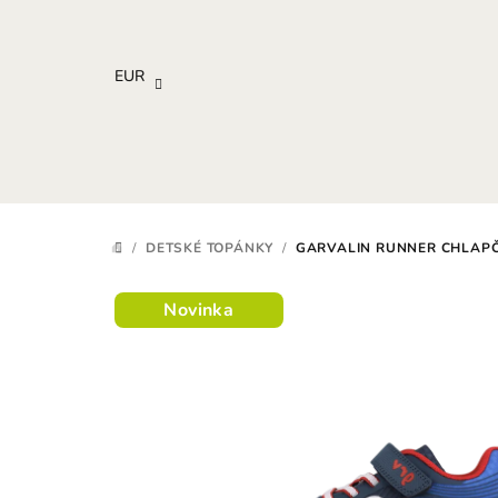
Prejsť
na
obsah
EUR
/
DETSKÉ TOPÁNKY
/
GARVALIN RUNNER CHLAPČ
DOMOV
Novinka