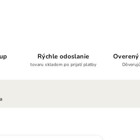
kup
Rýchle odoslanie
Overený 
tovaru skladom po prijatí platby
Dôverujú
ia