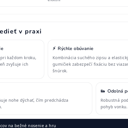
edieť v praxi
ie
⚡
Rýchle obúvanie
 pri každom kroku,
Kombinácia suchého zipsu a elastick
veň zvyšuje ich
gumičiek zabezpečí fixáciu bez viaza
šnúrok.
👟
Odolná p
ňuje nohe dýchať, čím predchádza
Robustná podr
.
pohyb vonku.
cov na bežné nosenie a hru