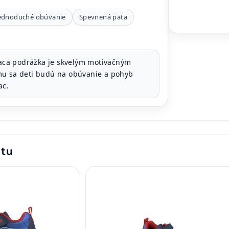
ednoduché obúvanie
Spevnená päta
aca podrážka je skvelým motivačným
mu sa deti budú na obúvanie a pohyb
ac.
ktu