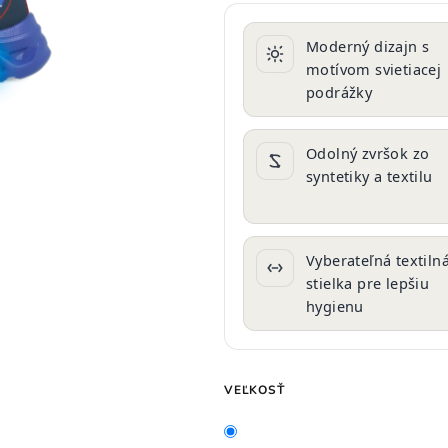
produktu
je
Moderný dizajn s
0,0
motívom svietiacej
z
podrážky
5
hviezdičiek.
Odolný zvršok zo
syntetiky a textilu
Vyberateľná textiln
stielka pre lepšiu
hygienu
VEĽKOSŤ