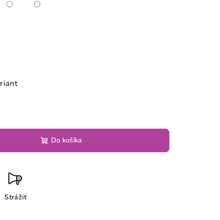
riant
Do košíka
Strážiť