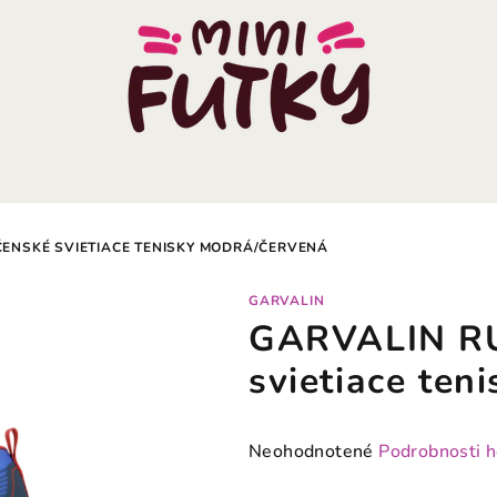
ENSKÉ SVIETIACE TENISKY MODRÁ/ČERVENÁ
GARVALIN
GARVALIN RU
svietiace ten
Priemerné
Neohodnotené
Podrobnosti 
hodnotenie