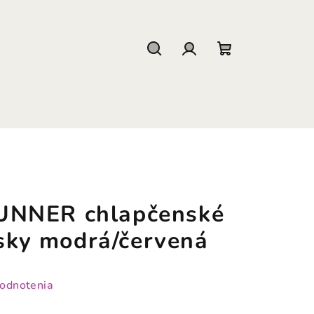
Hľadať
Prihlásenie
Nákupný
košík
NNER chlapčenské
isky modrá/červená
hodnotenia