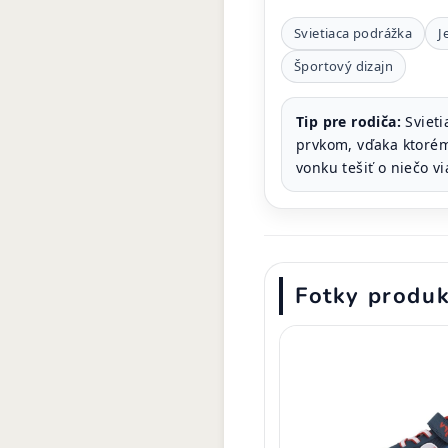
Svietiaca podrážka
J
Športový dizajn
Tip pre rodiča:
Svieti
prvkom, vďaka ktoré
vonku tešiť o niečo vi
Fotky produ