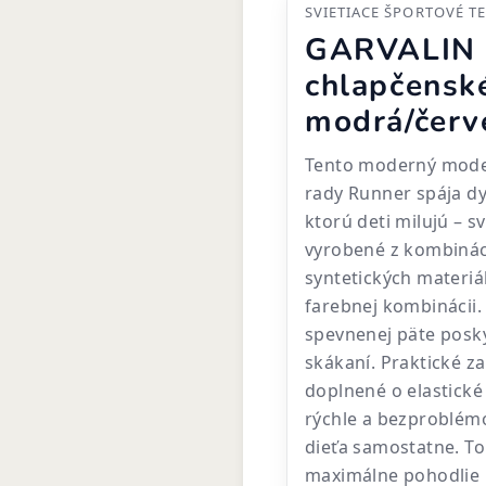
SVIETIACE ŠPORTOVÉ T
GARVALIN
chlapčenské
modrá/červ
Tento moderný model
rady Runner spája dy
ktorú deti milujú – s
vyrobené z kombinác
syntetických materiá
farebnej kombinácii.
spevnenej päte posky
skákaní. Praktické za
doplnené o elastick
rýchle a bezproblém
dieťa samostatne. To
maximálne pohodlie 