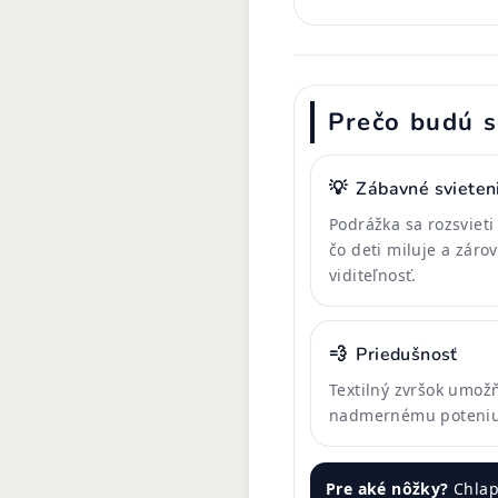
Prečo budú s
💡
Zábavné svieten
Podrážka sa rozsvieti
čo deti miluje a záro
viditeľnosť.
💨
Priedušnosť
Textilný zvršok umož
nadmernému poteniu
Pre aké nôžky?
Chlap