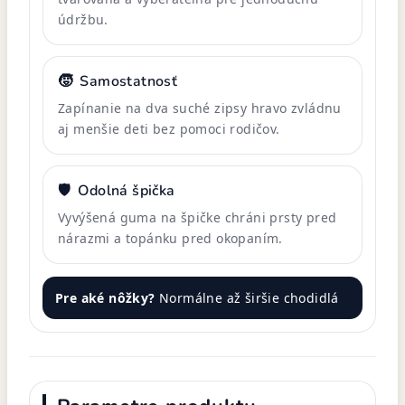
údržbu.
🧒
Samostatnosť
Zapínanie na dva suché zipsy hravo zvládnu
aj menšie deti bez pomoci rodičov.
🛡️
Odolná špička
Vyvýšená guma na špičke chráni prsty pred
nárazmi a topánku pred okopaním.
Pre aké nôžky?
Normálne až širšie chodidlá