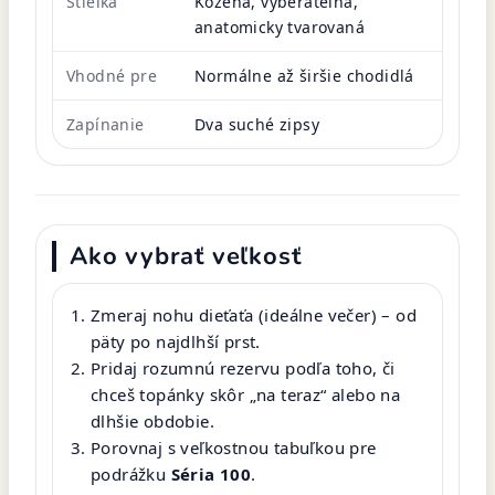
Stielka
Kožená, vyberateľná,
anatomicky tvarovaná
Vhodné pre
Normálne až širšie chodidlá
Zapínanie
Dva suché zipsy
Ako vybrať veľkosť
Zmeraj nohu dieťaťa (ideálne večer) – od
päty po najdlhší prst.
Pridaj rozumnú rezervu podľa toho, či
chceš topánky skôr „na teraz“ alebo na
dlhšie obdobie.
Porovnaj s veľkostnou tabuľkou pre
podrážku
Séria 100
.