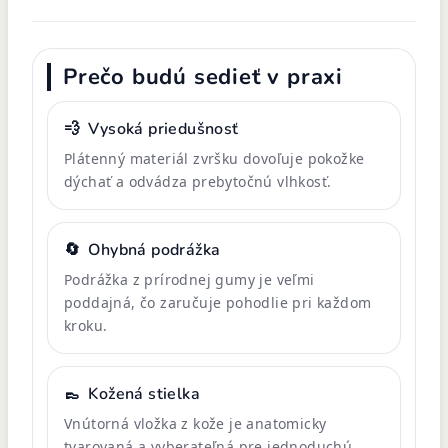
Prečo budú sedieť v praxi
💨
Vysoká priedušnosť
Plátenný materiál zvršku dovoľuje pokožke
dýchať a odvádza prebytočnú vlhkosť.
🔄
Ohybná podrážka
Podrážka z prírodnej gumy je veľmi
poddajná, čo zaručuje pohodlie pri každom
kroku.
👞
Kožená stielka
Vnútorná vložka z kože je anatomicky
tvarovaná a vyberateľná pre jednoduchú