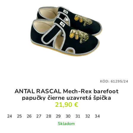
KÓD:
61295/24
ANTAL RASCAL Mech-Rex barefoot
papučky čierne uzavretá špička
21,90 €
24
25
26
27
28
29
30
31
32
34
Skladom