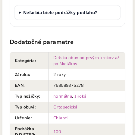
Nefarbia biele podrážky podlahu?
Dodatočné parametre
Detská obuv od prvých krokov až
Kategória
:
po školákov
Záruka
:
2 roky
EAN
:
758589375278
Typ nožičky
:
normálna
,
široká
Typ obuvi
:
Ortopedická
Určenie
:
Chlapci
Podrážka
100
D.D.STEP
: