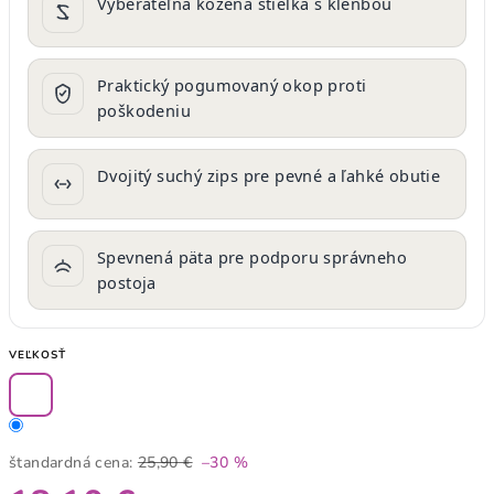
Vyberateľná kožená stielka s klenbou
Praktický pogumovaný okop proti
poškodeniu
Dvojitý suchý zips pre pevné a ľahké obutie
Spevnená päta pre podporu správneho
postoja
VEĽKOSŤ
štandardná cena:
25,90 €
–30 %