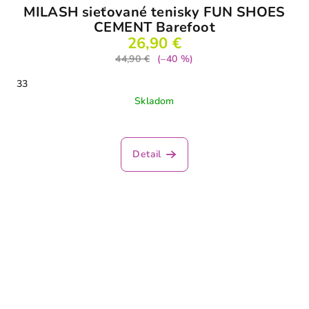
MILASH sieťované tenisky FUN SHOES
CEMENT Barefoot
26,90 €
44,90 €
(–40 %)
33
Skladom
Priemerné
hodnotenie
produktu
Detail
je
3,1
z
5
hviezdičiek.