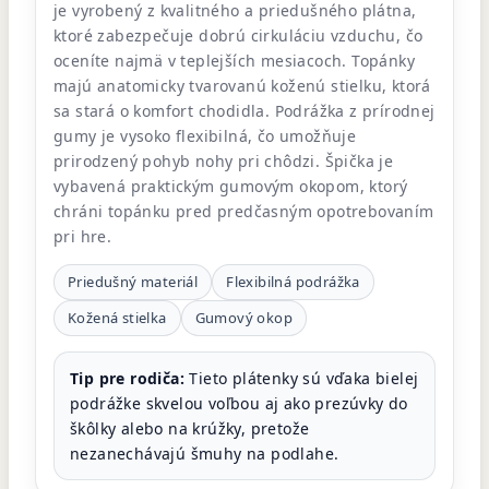
je vyrobený z kvalitného a priedušného plátna,
ktoré zabezpečuje dobrú cirkuláciu vzduchu, čo
oceníte najmä v teplejších mesiacoch. Topánky
majú anatomicky tvarovanú koženú stielku, ktorá
sa stará o komfort chodidla. Podrážka z prírodnej
gumy je vysoko flexibilná, čo umožňuje
prirodzený pohyb nohy pri chôdzi. Špička je
vybavená praktickým gumovým okopom, ktorý
chráni topánku pred predčasným opotrebovaním
pri hre.
Priedušný materiál
Flexibilná podrážka
Kožená stielka
Gumový okop
Tip pre rodiča:
Tieto plátenky sú vďaka bielej
podrážke skvelou voľbou aj ako prezúvky do
škôlky alebo na krúžky, pretože
nezanechávajú šmuhy na podlahe.