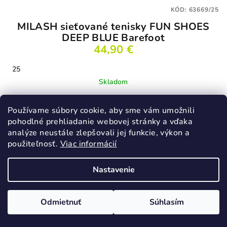
KÓD:
63669/25
MILASH sieťované tenisky FUN SHOES
DEEP BLUE Barefoot
44,90 €
25
Skladom
Používame súbory cookie, aby sme vám umožnili
pohodlné prehliadanie webovej stránky a vďaka
Detail
analýze neustále zlepšovali jej funkcie, výkon a
použiteľnosť.
Viac informácií
Novinka
Nastavenie
Odmietnuť
Súhlasím