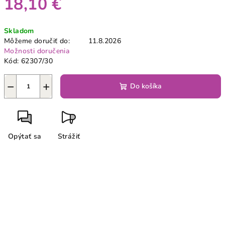
18,10 €
Jednotková
Skladom
cena:
Môžeme doručiť do:
11.8.2026
Možnosti doručenia
Kód:
62307/30
−
+
Do košíka
Opýtať sa
Strážiť