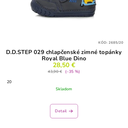
KÓD:
2685/20
D.D.STEP 029 chlapčenské zimné topánky
Royal Blue Dino
28,50 €
43,90 €
(–35 %)
20
Skladom
Detail