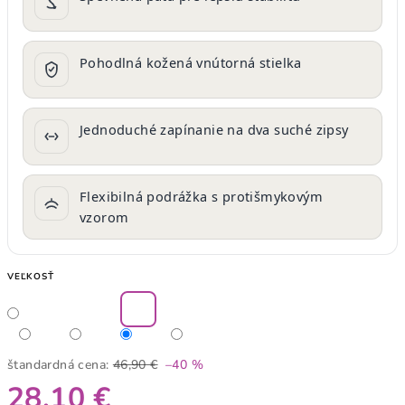
Pohodlná kožená vnútorná stielka
Jednoduché zapínanie na dva suché zipsy
Flexibilná podrážka s protišmykovým
vzorom
VEĽKOSŤ
štandardná cena:
46,90 €
–40 %
28,10 €