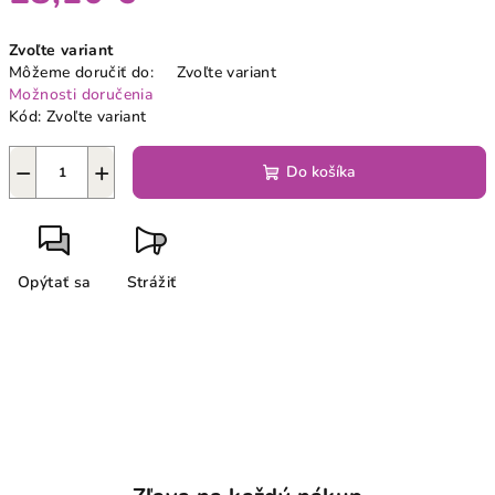
Jednotková
Zvoľte variant
cena:
Môžeme doručiť do:
Zvoľte variant
Možnosti doručenia
Kód:
Zvoľte variant
−
+
Do košíka
Opýtať sa
Strážiť