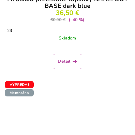
BASE dark blue
36,50 €
60,90 €
(–40 %)
23
Skladom
Detail
VÝPREDAJ
Membrána