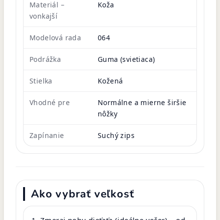
Materiál –
Koža
vonkajší
Modelová rada
064
Podrážka
Guma (svietiaca)
Stielka
Kožená
Vhodné pre
Normálne a mierne širšie
nôžky
Zapínanie
Suchý zips
Ako vybrať veľkosť
Zmeraj nohu dieťaťa (ideálne večer) – od