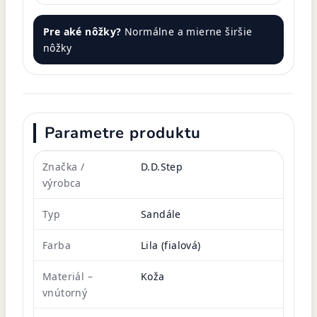
Pre aké nôžky?
Normálne a mierne širšie
nôžky
Parametre produktu
Značka /
D.D.Step
výrobca
Typ
Sandále
Farba
Lila (fialová)
Materiál –
Koža
vnútorný