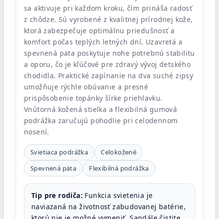
sa aktivuje pri každom kroku, čím prináša radosť
z chôdze. Sú vyrobené z kvalitnej prírodnej kože,
ktorá zabezpečuje optimálnu priedušnosť a
komfort počas teplých letných dní. Uzavretá a
spevnená päta poskytuje nohe potrebnú stabilitu
a oporu, čo je kľúčové pre zdravý vývoj detského
chodidla. Praktické zapínanie na dva suché zipsy
umožňuje rýchle obúvanie a presné
prispôsobenie topánky šírke priehlavku.
Vnútorná kožená stielka a flexibilná gumová
podrážka zaručujú pohodlie pri celodennom
nosení.
Svietiaca podrážka
Celokožené
Spevnená päta
Flexibilná podrážka
Tip pre rodiča:
Funkcia svietenia je
naviazaná na životnosť zabudovanej batérie,
ktorú nie je možné vymeniť. Sandále čistite