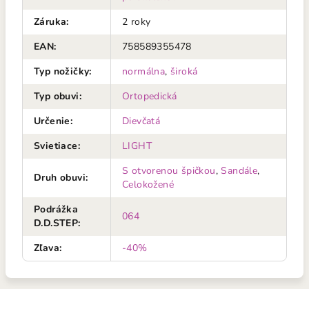
Záruka
:
2 roky
EAN
:
758589355478
Typ nožičky
:
normálna
,
široká
Typ obuvi
:
Ortopedická
Určenie
:
Dievčatá
Svietiace
:
LIGHT
S otvorenou špičkou
,
Sandále
,
Druh obuvi
:
Celokožené
Podrážka
064
D.D.STEP
:
Zľava
:
-40%