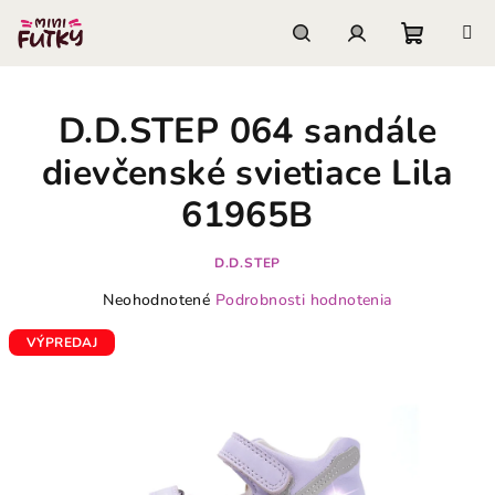
Prejsť
na
obsah
Nákupn
Hľadať
Prihlásenie
D.D.STEP 064 sandále
košík
dievčenské svietiace Lila
61965B
D.D.STEP
Priemerné
Neohodnotené
Podrobnosti hodnotenia
hodnotenie
produktu
VÝPREDAJ
je
0,0
z
5
hviezdičiek.