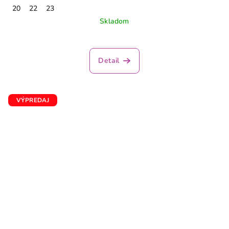
20
22
23
Skladom
Priemerné
hodnotenie
produktu
Detail
je
4,0
z
5
VÝPREDAJ
hviezdičiek.