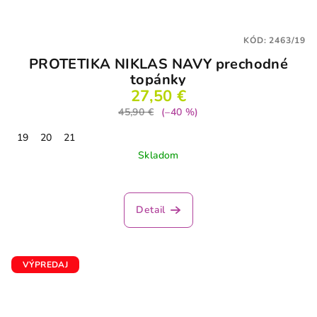
KÓD:
2463/19
PROTETIKA NIKLAS NAVY prechodné
topánky
27,50 €
45,90 €
(–40 %)
19
20
21
Skladom
Priemerné
hodnotenie
produktu
Detail
je
5,0
z
5
VÝPREDAJ
hviezdičiek.