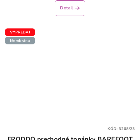
Detail
VÝPREDAJ
Membrána
KÓD:
3268/23
FRODDO prechodné topánky BAREFOOT