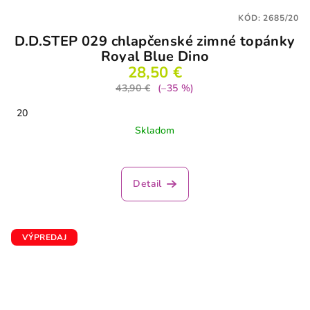
KÓD:
2685/20
D.D.STEP 029 chlapčenské zimné topánky
Royal Blue Dino
28,50 €
43,90 €
(–35 %)
20
Skladom
Detail
VÝPREDAJ