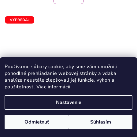
VÝPREDAJ
Používame súbory cookie, aby sme vám umožnili
pohodlné prehliadanie webovej stránky a vďaka
analýze neustále zlepšovali jej funkcie, výkon a
použiteľnosť.
Viac informácií
Nastavenie
KÓD:
3436/20
Odmietnuť
Súhlasím
PROTETIKA PADY FUXIA sandále
BAREFOOT