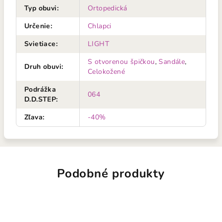
Typ obuvi
:
Ortopedická
Určenie
:
Chlapci
Svietiace
:
LIGHT
S otvorenou špičkou
,
Sandále
,
Druh obuvi
:
Celokožené
Podrážka
064
D.D.STEP
:
Zľava
:
-40%
Podobné produkty