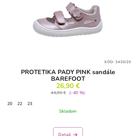
KÓD:
3430/20
PROTETIKA PADY PINK sandále
BAREFOOT
26,90 €
44,90 €
(–40 %)
20
22
23
Skladom
Priemerné
hodnotenie
produktu
Detail