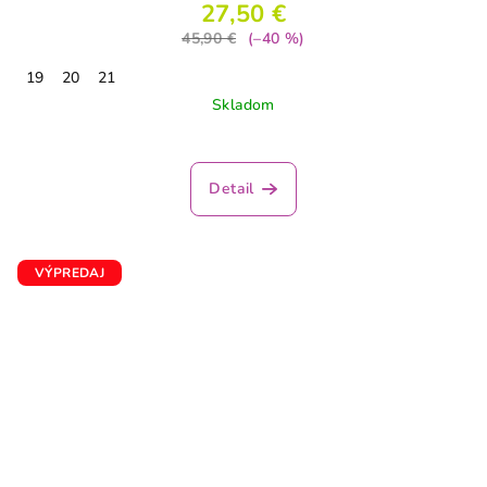
27,50 €
45,90 €
(–40 %)
19
20
21
Skladom
Priemerné
hodnotenie
produktu
Detail
je
5,0
z
5
VÝPREDAJ
hviezdičiek.