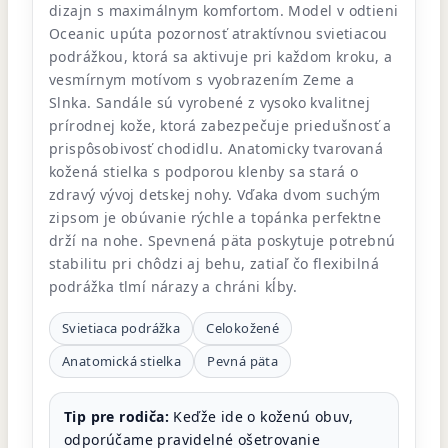
dizajn s maximálnym komfortom. Model v odtieni
Oceanic upúta pozornosť atraktívnou svietiacou
podrážkou, ktorá sa aktivuje pri každom kroku, a
vesmírnym motívom s vyobrazením Zeme a
Slnka. Sandále sú vyrobené z vysoko kvalitnej
prírodnej kože, ktorá zabezpečuje priedušnosť a
prispôsobivosť chodidlu. Anatomicky tvarovaná
kožená stielka s podporou klenby sa stará o
zdravý vývoj detskej nohy. Vďaka dvom suchým
zipsom je obúvanie rýchle a topánka perfektne
drží na nohe. Spevnená päta poskytuje potrebnú
stabilitu pri chôdzi aj behu, zatiaľ čo flexibilná
podrážka tlmí nárazy a chráni kĺby.
Svietiaca podrážka
Celokožené
Anatomická stielka
Pevná päta
Tip pre rodiča:
Keďže ide o koženú obuv,
odporúčame pravidelné ošetrovanie