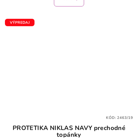
je
4,0
z
5
VÝPREDAJ
hviezdičiek.
KÓD:
2463/19
PROTETIKA NIKLAS NAVY prechodné
topánky