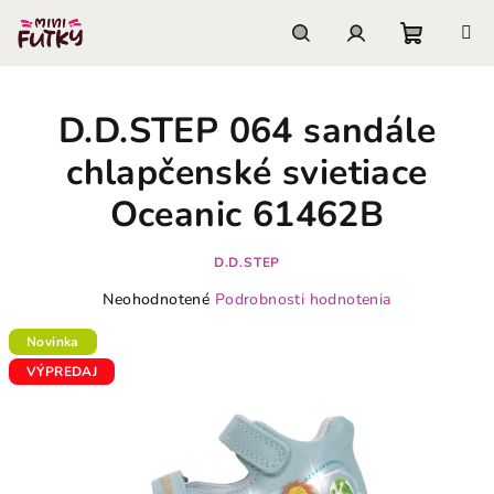
Prejsť
na
obsah
Nákupn
Hľadať
Prihlásenie
D.D.STEP 064 sandále
košík
chlapčenské svietiace
Oceanic 61462B
D.D.STEP
Priemerné
Neohodnotené
Podrobnosti hodnotenia
hodnotenie
produktu
Novinka
je
VÝPREDAJ
0,0
z
5
hviezdičiek.