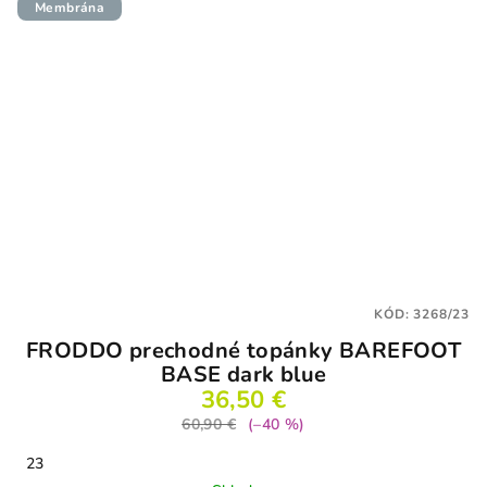
Membrána
KÓD:
3268/23
FRODDO prechodné topánky BAREFOOT
BASE dark blue
36,50 €
60,90 €
(–40 %)
23