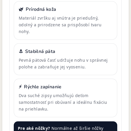
🌿
Prírodná koža
Materiál zvršku aj vnútra je priedušný,
odolný a prirodzene sa prispôsobí tvaru
nohy.
⚓
Stabilná päta
Pevná pätová časť udržuje nohu v správnej
polohe a zabraňuje jej vyoseniu.
⚡
Rýchle zapínanie
Dva suché zipsy umožňujú deťom
samostatnosť pri obúvaní a ideálnu fixáciu
na priehlavku.
Pre aké nôžky?
Normálne až širšie nôžky