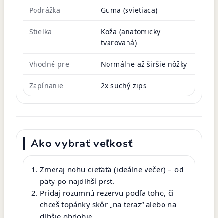
Podrážka
Guma (svietiaca)
Stielka
Koža (anatomicky
tvarovaná)
Vhodné pre
Normálne až širšie nôžky
Zapínanie
2x suchý zips
Ako vybrať veľkosť
Zmeraj nohu dieťaťa (ideálne večer) – od
päty po najdlhší prst.
Pridaj rozumnú rezervu podľa toho, či
chceš topánky skôr „na teraz“ alebo na
dlhšie obdobie.