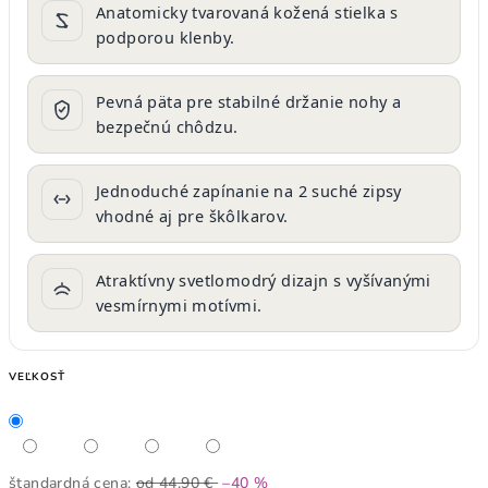
Anatomicky tvarovaná kožená stielka s
podporou klenby.
Pevná päta pre stabilné držanie nohy a
bezpečnú chôdzu.
Jednoduché zapínanie na 2 suché zipsy
vhodné aj pre škôlkarov.
Atraktívny svetlomodrý dizajn s vyšívanými
vesmírnymi motívmi.
VEĽKOSŤ
štandardná cena:
od 44,90 €
–40 %