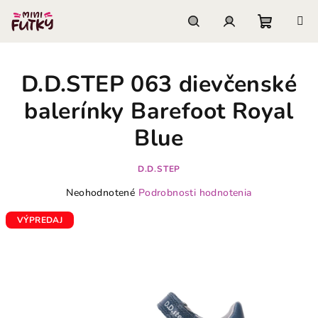
Prejsť
na
obsah
Nákupn
Hľadať
Prihlásenie
D.D.STEP 063 dievčenské
košík
balerínky Barefoot Royal
Blue
D.D.STEP
Priemerné
Neohodnotené
Podrobnosti hodnotenia
hodnotenie
produktu
VÝPREDAJ
je
0,0
z
5
hviezdičiek.