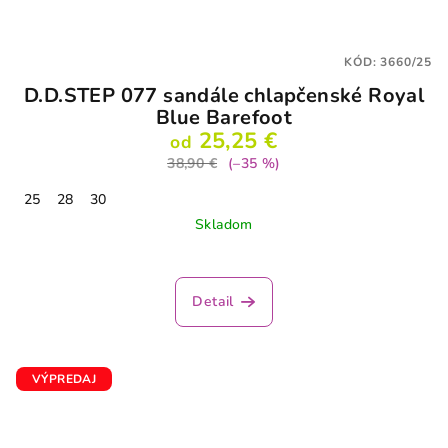
KÓD:
3660/25
D.D.STEP 077 sandále chlapčenské Royal
Blue Barefoot
25,25 €
od
38,90 €
(–35 %)
25
28
30
Skladom
Priemerné
hodnotenie
produktu
Detail
je
2,0
z
5
VÝPREDAJ
hviezdičiek.