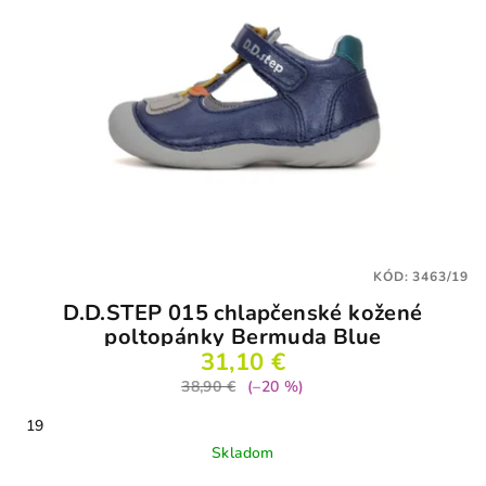
KÓD:
3463/19
D.D.STEP 015 chlapčenské kožené
poltopánky Bermuda Blue
31,10 €
38,90 €
(–20 %)
19
Skladom