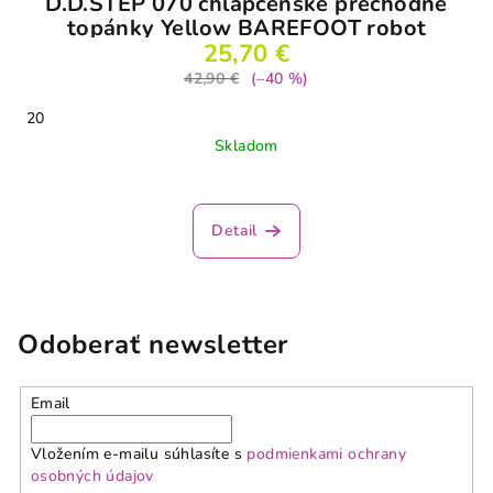
D.D.STEP 070 chlapčenské prechodné
topánky Yellow BAREFOOT robot
25,70 €
42,90 €
(–40 %)
20
Skladom
Priemerné
hodnotenie
produktu
Detail
je
3,8
z
5
hviezdičiek.
Odoberať newsletter
Email
Vložením e-mailu súhlasíte s
podmienkami ochrany
osobných údajov