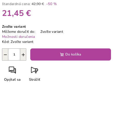
štandardná cena:
42,90 €
–50 %
21,45 €
Jednotková
Zvoľte variant
cena:
Môžeme doručiť do:
Zvoľte variant
Možnosti doručenia
Kód:
Zvoľte variant
−
+
Do košíka
Opýtať sa
Strážiť