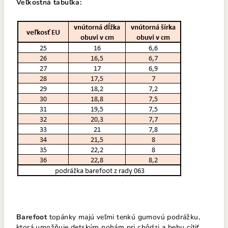
Veľkostná tabuľka:
Barefoot
topánky majú veľmi tenkú gumovú podrážku,
ktorá umožňuje detským nohám pri chôdzi a behu cítiť