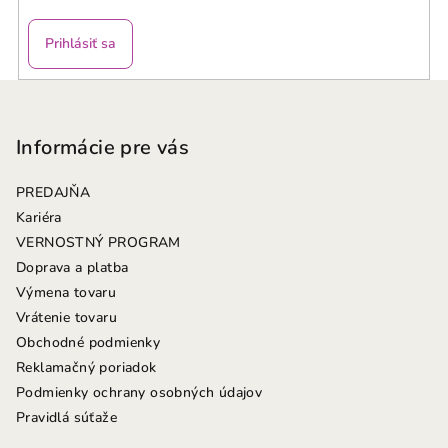
Prihlásiť sa
Z
á
p
Informácie pre vás
ä
PREDAJŇA
t
Kariéra
i
VERNOSTNÝ PROGRAM
e
Doprava a platba
Výmena tovaru
Vrátenie tovaru
Obchodné podmienky
Reklamačný poriadok
Podmienky ochrany osobných údajov
Pravidlá súťaže