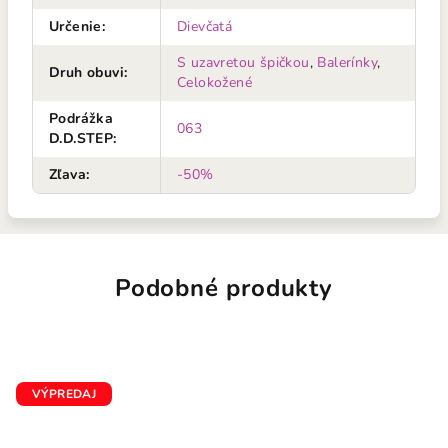
Určenie
:
Dievčatá
S uzavretou špičkou
,
Balerínky
,
Druh obuvi
:
Celokožené
Podrážka
063
D.D.STEP
:
Zľava
:
-50%
Podobné produkty
VÝPREDAJ