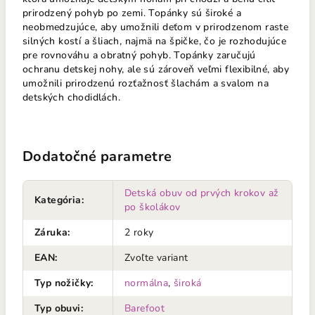
prirodzený pohyb po zemi. Topánky sú široké a
neobmedzujúce, aby umožnili deťom v prirodzenom raste
silných kostí a šliach, najmä na špičke, čo je rozhodujúce
pre rovnováhu a obratný pohyb. Topánky zaručujú
ochranu detskej nohy, ale sú zároveň veľmi flexibilné, aby
umožnili prirodzenú rozťažnosť šlachám a svalom na
detských chodidlách.
Dodatočné parametre
Detská obuv od prvých krokov až
Kategória
:
po školákov
Záruka
:
2 roky
EAN
:
Zvoľte variant
Typ nožičky
:
normálna
,
široká
Typ obuvi
:
Barefoot