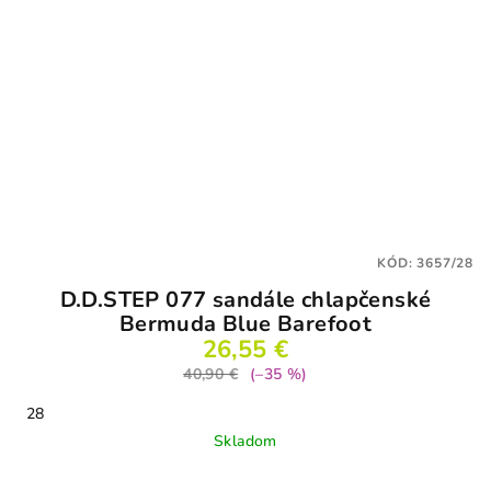
KÓD:
3657/28
D.D.STEP 077 sandále chlapčenské
Bermuda Blue Barefoot
26,55 €
40,90 €
(–35 %)
28
Skladom