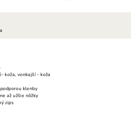
ia
p
- koža, vonkajší - koža
s podporou klenby
ne až užšie nôžky
hý zips