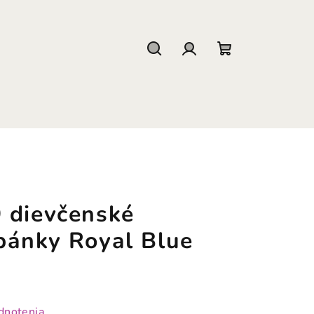
Hľadať
Prihlásenie
Nákupný
košík
 dievčenské
pánky Royal Blue
dnotenia