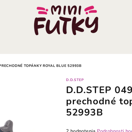
 PRECHODNÉ TOPÁNKY ROYAL BLUE 52993B
D.D.STEP
D.D.STEP 049
prechodné to
52993B
Priemerné
2 hodnotenia
Podrobnosti ho