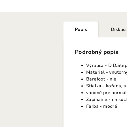
Popis
Diskus
Podrobný popis
Výrobca - D.D.Ste
Materiál - vnútorný
Barefoot - nie
Stielka - kožená, 
vhodné pre normál
Zapínanie - na suc
Farba - modrá