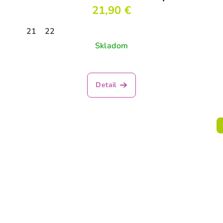
21,90 €
21
22
Skladom
Priemerné
hodnotenie
Detail
produktu
je
3,5
z
5
hviezdičiek.