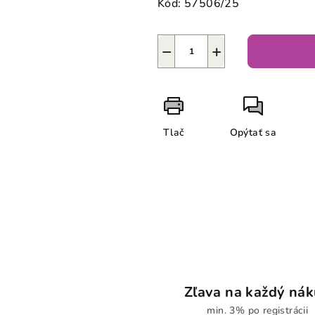
Kód:
57506/25
−
+
Tlač
Opýtať sa
Zľava na každý ná
min. 3% po registrácii