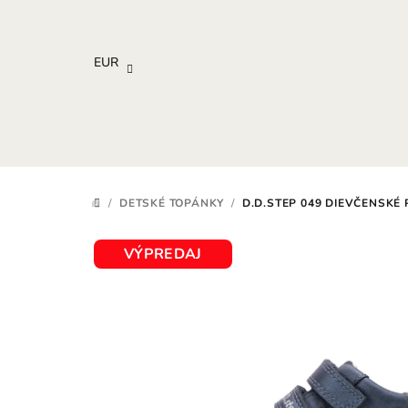
Prejsť
na
obsah
EUR
/
DETSKÉ TOPÁNKY
/
D.D.STEP 049 DIEVČENSKÉ
DOMOV
VÝPREDAJ