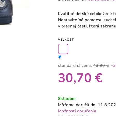
hodnotenie
produktu
Kvalitné detské celokožené 
je
Nastaviteľné pomocou suché
2,5
v prednej časti, ktorá zabra
z
5
VEĽKOSŤ
hviezdičiek.
štandardná cena:
43,90 €
–
30,70 €
Jednotková
cena:
Skladom
Môžeme doručiť do:
11.8.20
Možnosti doručenia