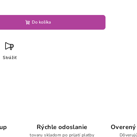
Do košíka
Strážiť
kup
Rýchle odoslanie
Overený 
tovaru skladom po prijatí platby
Dôverujú