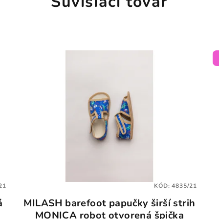
Súvisiaci tovar
21
KÓD:
4835/21
á
MILASH barefoot papučky širší strih
MONICA robot otvorená špička