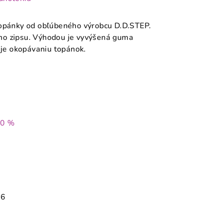
topánky od obľúbeného výrobcu D.D.STEP.
ho zipsu. Výhodou je vyvýšená guma
ňuje okopávaniu topánok.
30 %
26