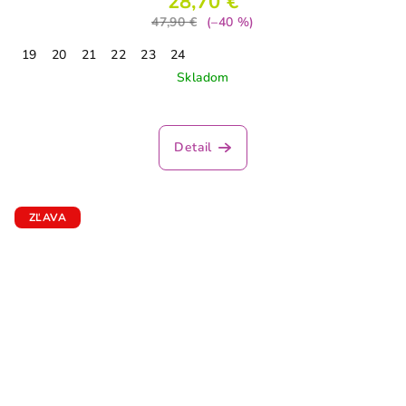
28,70 €
47,90 €
(–40 %)
19
20
21
22
23
24
Skladom
Detail
ZĽAVA