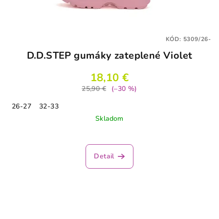
KÓD:
5309/26-
D.D.STEP gumáky zateplené Violet
18,10 €
25,90 €
(–30 %)
26-27
32-33
Skladom
Detail