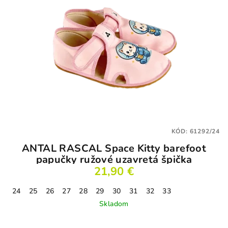
KÓD:
61292/24
ANTAL RASCAL Space Kitty barefoot
papučky ružové uzavretá špička
21,90 €
24
25
26
27
28
29
30
31
32
33
Skladom