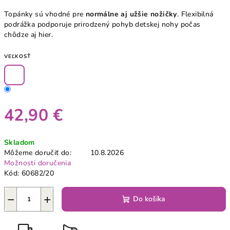
Topánky sú vhodné pre
normálne aj užšie nožičky
. Flexibilná
podrážka podporuje prirodzený pohyb detskej nohy počas
chôdze aj hier.
VEĽKOSŤ
42,90 €
Jednotková
Skladom
cena:
Môžeme doručiť do:
10.8.2026
Možnosti doručenia
Kód:
60682/20
−
+
Do košíka