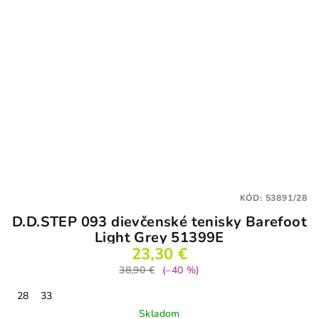
KÓD:
53891/28
D.D.STEP 093 dievčenské tenisky Barefoot
Light Grey 51399E
23,30 €
38,90 €
(–40 %)
28
33
Skladom