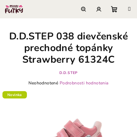
Prejsť
na
obsah
Nákupn
Hľadať
Prihlásenie
D.D.STEP 038 dievčenské
košík
prechodné topánky
Strawberry 61324C
D.D.STEP
Priemerné
Neohodnotené
Podrobnosti hodnotenia
hodnotenie
produktu
Novinka
je
0,0
z
5
hviezdičiek.