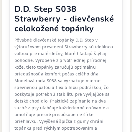
D.D. Step S038
Strawberry - dievčenské
celokožené topánky
Pôvabné dievčenské topánky D.D. Step v
sýtoružovom prevedení Strawberry sú ideálnou
voľbou pre malé slečny, ktoré hľadajú štýl aj
pohodlie. Vyrobené z prvotriednej prírodnej
kože, tieto topánky zaručujú optimálnu
priedušnosť a komfort počas celého dňa.
Modelová rada S038 sa vyznačuje mierne
spevnenou pätou a flexibilnou podrážkou, čo
poskytuje potrebnú stabilitu pre vyvíjajúce sa
detské chodidlo. Praktické zapínanie na dva
suché zipsy uľahčuje každodenné obúvanie a
umožňuje presné prispôsobenie šírke
priehlavku. Vyvýšená špička z gumy chráni
topánku pred rýchlym opotrebovaním a