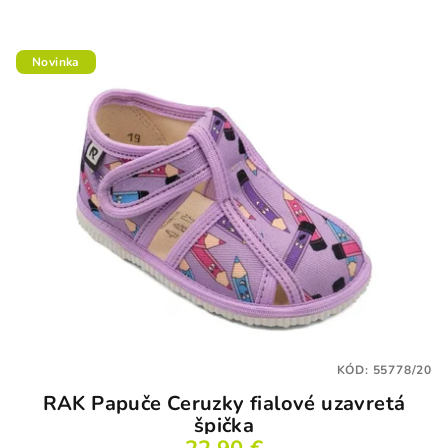
Novinka
KÓD:
55778/20
RAK Papuče Ceruzky fialové uzavretá
špička