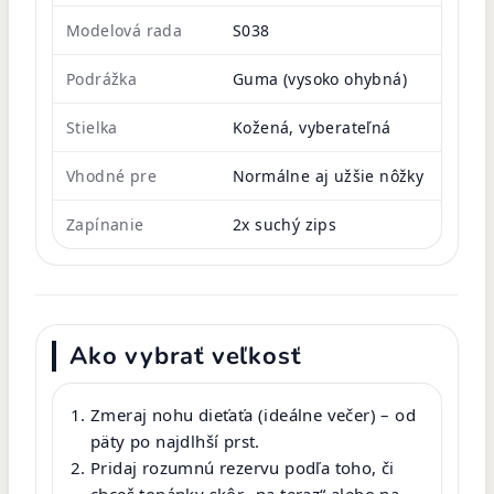
Modelová rada
S038
Podrážka
Guma (vysoko ohybná)
Stielka
Kožená, vyberateľná
Vhodné pre
Normálne aj užšie nôžky
Zapínanie
2x suchý zips
Ako vybrať veľkosť
Zmeraj nohu dieťaťa (ideálne večer) – od
päty po najdlhší prst.
Pridaj rozumnú rezervu podľa toho, či
chceš topánky skôr „na teraz“ alebo na