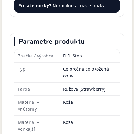
Pre aké nôžky?
Normálne aj užšie nôžky
Parametre produktu
Značka / výrobca
D.D. Step
Typ
Celoročná celokožená
obuv
Farba
Ružová (Strawberry)
Materiál –
Koža
vnútorný
Materiál –
Koža
vonkajší