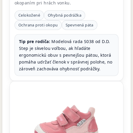
okopaním pri hrách vonku.
Celokožené
Ohybná podrážka
Ochrana proti okopu
Spevnená päta
Tip pre rodiča:
Modelová rada S038 od D.D.
Step je skvelou voľbou, ak hľadáte
ergonomickú obuv s pevnejšou pätou, ktorá
pomáha udržať členok v správnej polohe, no
zároveň zachováva ohybnosť podrážky.