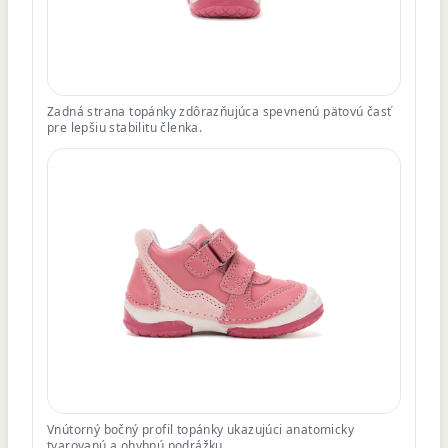
Zadná strana topánky zdôrazňujúca spevnenú pätovú časť
pre lepšiu stabilitu členka.
Vnútorný bočný profil topánky ukazujúci anatomicky
tvarovanú a ohybnú podrážku.