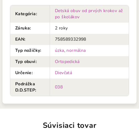
Detská obuv od prvých krokov až
Kategória
:
po školákov
Záruka
:
2 roky
EAN
:
758589332998
Typ nožičky
:
úzka
,
normálna
Typ obuvi
:
Ortopedická
Určenie
:
Dievčatá
Podrážka
038
D.D.STEP
:
Súvisiaci tovar