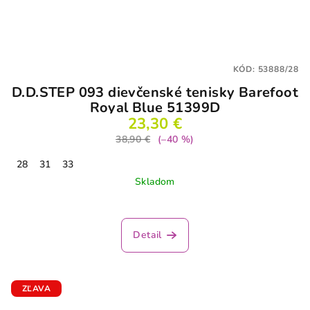
KÓD:
53888/28
D.D.STEP 093 dievčenské tenisky Barefoot
Royal Blue 51399D
23,30 €
38,90 €
(–40 %)
28
31
33
Skladom
Detail
ZĽAVA