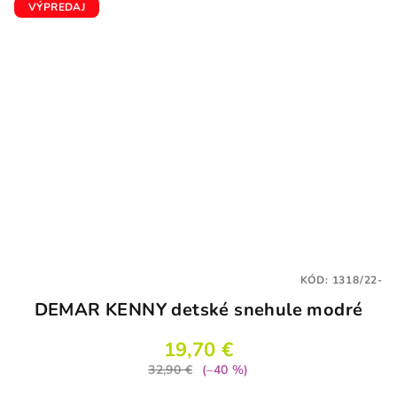
VÝPREDAJ
KÓD:
1318/22-
DEMAR KENNY detské snehule modré
19,70 €
32,90 €
(–40 %)