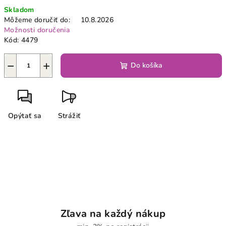
Jednotková
Skladom
cena:
Môžeme doručiť do:
10.8.2026
Možnosti doručenia
Kód:
4479
−
+
Do košíka
Opýtať sa
Strážiť
Zľava na každý nákup