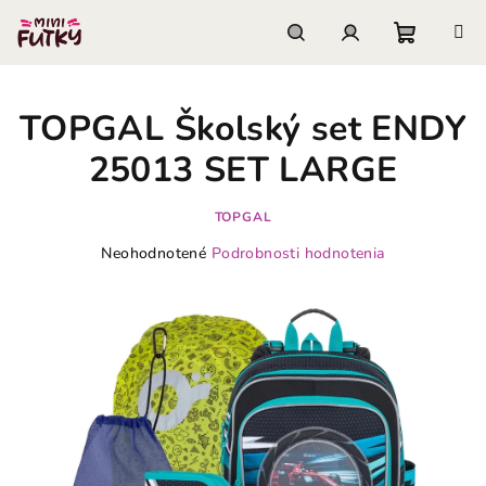
Prejsť
na
obsah
Nákupn
Hľadať
Prihlásenie
TOPGAL Školský set ENDY
košík
25013 SET LARGE
TOPGAL
Priemerné
Neohodnotené
Podrobnosti hodnotenia
hodnotenie
produktu
je
0,0
z
5
hviezdičiek.