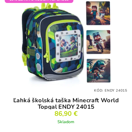
KÓD:
ENDY 24015
Ľahká školská taška Minecraft World
Topgal ENDY 24015
86,90 €
Skladom
Priemerné