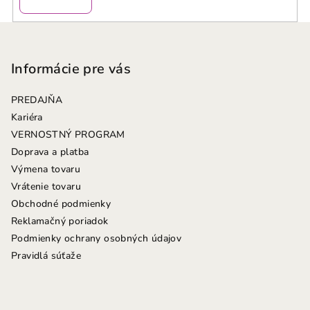
Z
á
p
Informácie pre vás
ä
PREDAJŇA
t
Kariéra
i
VERNOSTNÝ PROGRAM
e
Doprava a platba
Výmena tovaru
Vrátenie tovaru
Obchodné podmienky
Reklamačný poriadok
Podmienky ochrany osobných údajov
Pravidlá súťaže