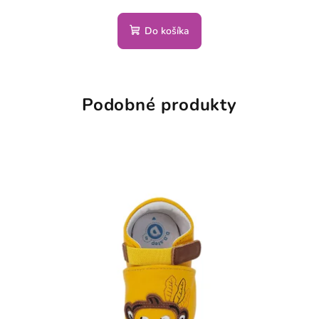
hodnotenie
produktu
Do košíka
je
4,0
z
5
hviezdičiek.
Podobné produkty