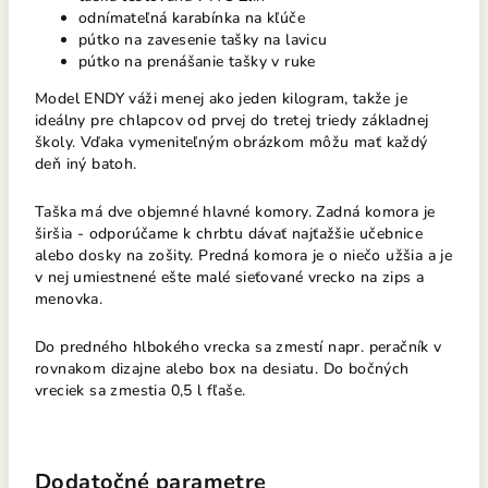
odnímateľná karabínka na kľúče
pútko na zavesenie tašky na lavicu
pútko na prenášanie tašky v ruke
Model ENDY váži menej ako jeden kilogram, takže je
ideálny pre chlapcov od prvej do tretej triedy základnej
školy. Vďaka vymeniteľným obrázkom môžu mať každý
deň iný batoh.
Taška má dve objemné hlavné komory. Zadná komora je
širšia - odporúčame k chrbtu dávať najťažšie učebnice
alebo dosky na zošity. Predná komora je o niečo užšia a je
v nej umiestnené ešte malé sieťované vrecko na zips a
menovka.
Do predného hlbokého vrecka sa zmestí napr. peračník
v
rovnakom dizajne alebo box na desiatu. Do bočných
vreciek sa zmestia 0,5 l fľaše.
Dodatočné parametre