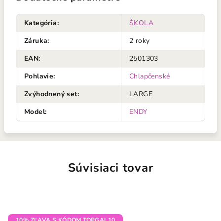
Kategória
:
ŠKOLA
Záruka
:
2 roky
EAN
:
2501303
Pohlavie
:
Chlapčenské
Zvýhodnený set
:
LARGE
Model
:
ENDY
Súvisiaci tovar
10% ZĽAVA S KÓDOM TOPGAL10