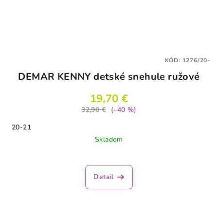
KÓD:
1276/20-
DEMAR KENNY detské snehule ružové
19,70 €
32,90 €
(–40 %)
20-21
Skladom
Detail