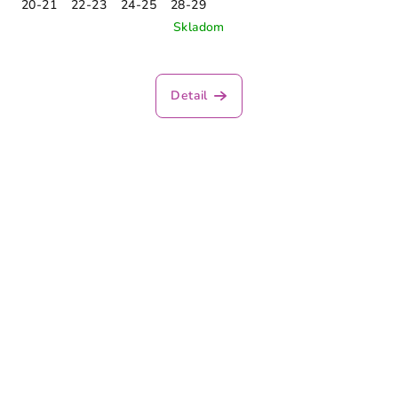
20-21
22-23
24-25
28-29
Skladom
Priemerné
hodnotenie
produktu
Detail
je
5,0
z
5
hviezdičiek.