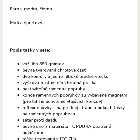
Farba: modrá, čierna
Motív: športový
Popis tašky v sete:
váži iba 880 gramov
pevná tvarovaná chrbtová časť
dve komory a jedno hlboké predné vrecko
výškovo nastaviteľná hrudná pracka
nastaviteľné ramenné popruhy
konce ramenných popruhov sú vybavené magnetmi
(pre ľahšie uchytenie vlajúcich koncov)
reflexné prvky - na prednej strane a bokoch tašky,
na ramenných popruhoch
záter proti dažďu
pevné dno z materiálu TOPDURA opatrené
nožičkami
taška testovaná v ITC Zlín