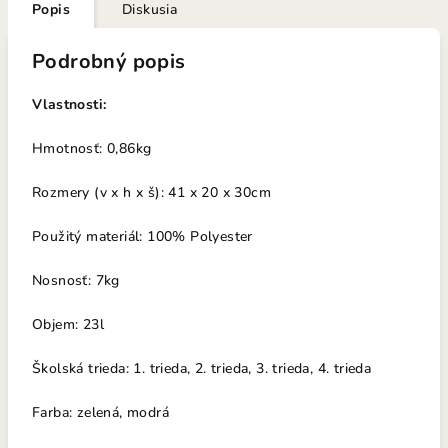
Popis
Diskusia
Podrobný popis
Vlastnosti:
Hmotnosť: 0,86kg
Rozmery (v x h x š): 41 x 20 x 30cm
Použitý materiál: 100% Polyester
Nosno
sť: 7k
g
Objem: 23l
Školská trieda: 1. trieda, 2. trieda, 3. trieda, 4. trieda
Farba: zelená, modrá