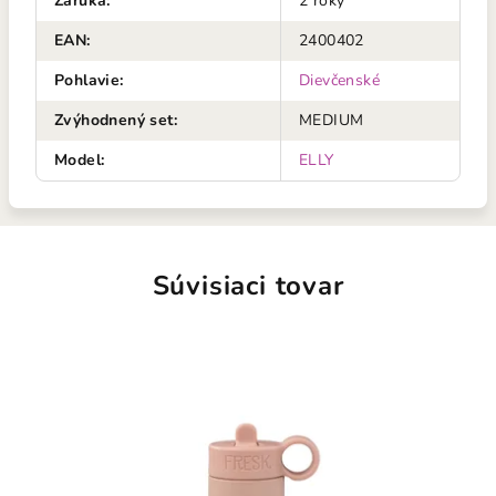
Záruka
:
2 roky
EAN
:
2400402
Pohlavie
:
Dievčenské
Zvýhodnený set
:
MEDIUM
Model
:
ELLY
Súvisiaci tovar