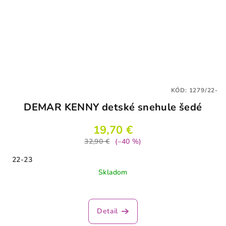
KÓD:
1279/22-
DEMAR KENNY detské snehule šedé
19,70 €
32,90 €
(–40 %)
22-23
Skladom
Detail