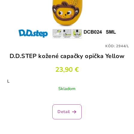
KÓD:
2944/L
D.D.STEP kožené capačky opička Yellow
23,90 €
L
Skladom
Detail