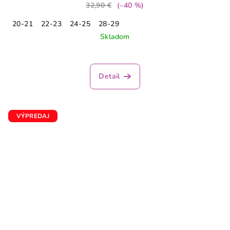
32,90 €
(–40 %)
20-21
22-23
24-25
28-29
Skladom
Priemerné
hodnotenie
produktu
Detail
je
5,0
z
5
VÝPREDAJ
hviezdičiek.