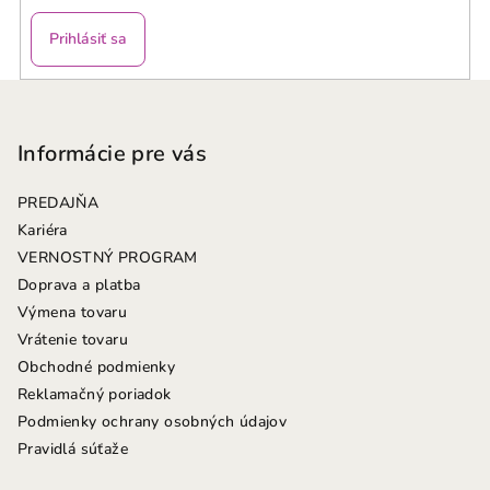
Prihlásiť sa
Z
á
p
Informácie pre vás
ä
PREDAJŇA
t
Kariéra
i
VERNOSTNÝ PROGRAM
e
Doprava a platba
Výmena tovaru
Vrátenie tovaru
Obchodné podmienky
Reklamačný poriadok
Podmienky ochrany osobných údajov
Pravidlá súťaže