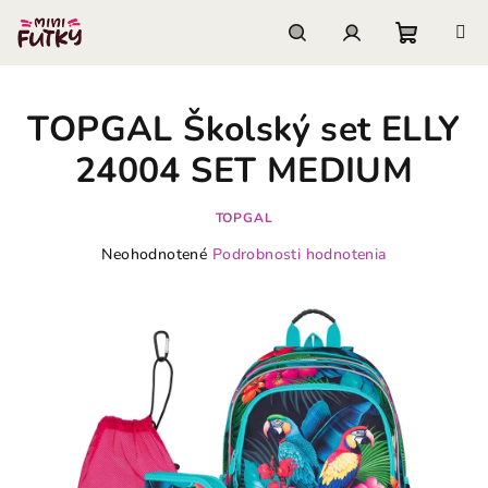
Prejsť
na
obsah
Nákupn
Hľadať
Prihlásenie
TOPGAL Školský set ELLY
košík
24004 SET MEDIUM
TOPGAL
Priemerné
Neohodnotené
Podrobnosti hodnotenia
hodnotenie
produktu
je
0,0
z
5
hviezdičiek.