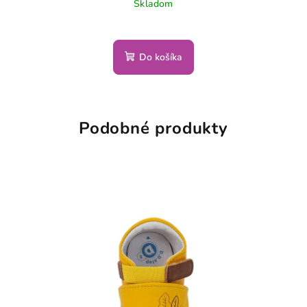
Skladom
Priemerné
hodnotenie
produktu
Do košíka
je
3,3
z
5
hviezdičiek.
Podobné produkty