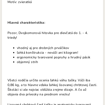
Motív: zvieratká
Hlavná charakteristika:
Pozor, Dvojkomorová hitovka pre dievčatá do 1. - 4.
triedy!
vhodný aj pre drobných prváčikov
ľahká konštrukcia - neváži ani kilogram!
ergonomicky tvarované popruhy a hrudný pásik
objemný strih
Všetci rodičia určite ocenia ľahkú váhu tašky. Váži iba
0,86 kg, a to hlavne vďaka ľahkej lisovanej chrbtovej časti.
Školáci si ale najviac obľúbia zrejme dizajn. A čo až
objavia dva prívesky na prednom vrecku!
Lisovaná chrbtová časť tašky je anatomicky tvarovaná.