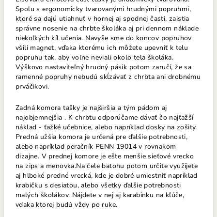
Spolu s ergonomicky tvarovanými hrudnými popruhmi,
ktoré sa dajú utiahnuť v hornej aj spodnej časti, zaistia
správne nosenie na chrbte školáka aj pri dennom náklade
niekoľkých kíl učenia. Navyše sme do koncov popruhov
všili magnet, vďaka ktorému ich môžete upevniť k telu
popruhu tak, aby voľne neviali okolo tela školáka.
Výškovo nastaviteľný hrudný pásik potom zaručí, že sa
ramenné popruhy nebudú skĺzávať z chrbta ani drobnému
prváčikovi.
Zadná komora tašky je najširšia a tým pádom aj
najobjemnejšia . K chrbtu odporúčame dávať čo najťažší
náklad - ťažké učebnice, alebo napríklad dosky na zošity.
Predná užšia komora je určená pre ďalšie potrebnosti,
alebo napríklad peračník PENN 19014 v rovnakom
dizajne. V prednej komore je ešte menšie sieťové vrecko
na zips a menovka.
Na čele batohu potom určite využijete
aj hlboké predné vrecká, kde je dobré umiestniť napríklad
krabičku s desiatou, alebo všetky ďalšie potrebnosti
malých školákov. Nájdete v nej aj karabinku na kľúče,
vďaka ktorej budú vždy po ruke.