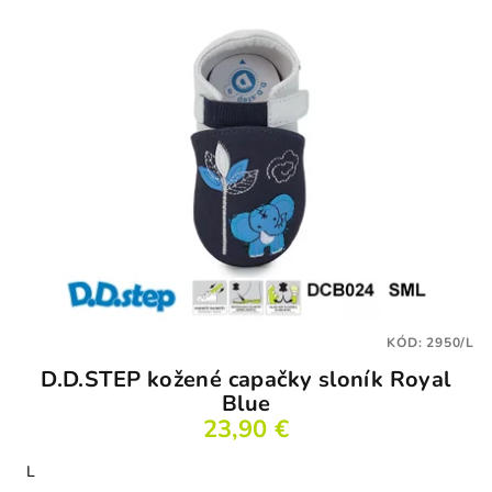
KÓD:
2950/L
D.D.STEP kožené capačky sloník Royal
Blue
23,90 €
L