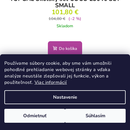
SMALL
101,80 €
104,80 €
(–2 %)
Skladom
Do košíka
Používame súbory cookie, aby sme vám umožnili
pohodlné prehliadanie webovej stránky a vďaka
10% ZĽAVA S KÓDOM TOPGAL10
analýze neustále zlepšovali jej funkcie, výkon a
použiteľnosť.
Viac informácií
Nastavenie
Odmietnuť
Súhlasím