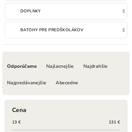
DOPLNKY
BATOHY PRE PREDŠKOLÁKOV
R
a
Odporúčame
Najlacnejšie
Najdrahšie
d
e
Najpredávanejšie
Abecedne
n
i
e
Cena
p
r
13
€
131
€