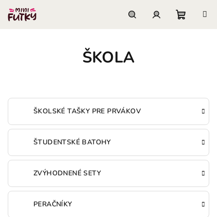
Prejsť
na
obsah
Nákupn
Hľadať
Prihlásenie
ŠKOLA
košík
ŠKOLSKÉ TAŠKY PRE PRVÁKOV
ŠTUDENTSKÉ BATOHY
ZVÝHODNENÉ SETY
PERAČNÍKY