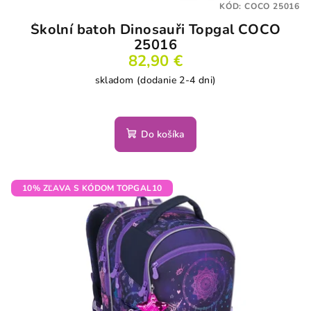
KÓD:
COCO 25016
o
Školní batoh Dinosauři Topgal COCO
v
25016
82,90 €
skladom (dodanie 2-4 dni)
Do košíka
10% ZĽAVA S KÓDOM TOPGAL10