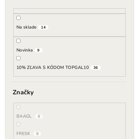
o
d
u
k
Na sklade
14
t
o
Novinka
v
9
10% ZĽAVA S KÓDOM TOPGAL10
36
Značky
BAAGL
0
FRESK
0