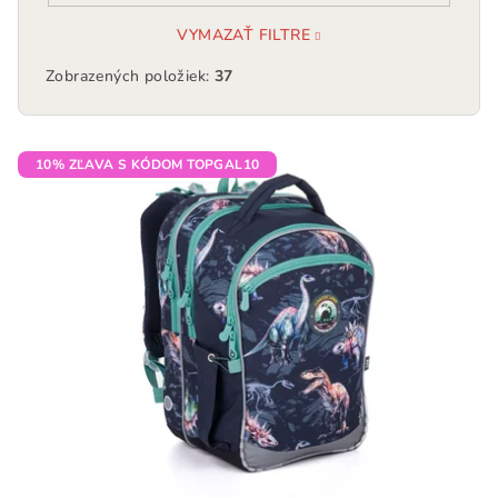
VYMAZAŤ FILTRE
Zobrazených položiek:
37
V
10% ZĽAVA S KÓDOM TOPGAL10
ý
p
i
s
p
r
o
d
u
k
t