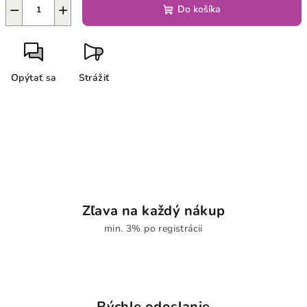
−
+
Do košíka
Opýtať sa
Strážiť
Zľava na každý nákup
min. 3% po registrácii
Rýchle odoslanie