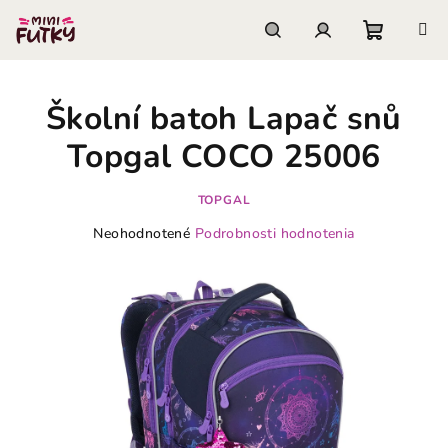
Prejsť
na
obsah
Nákupn
Hľadať
Prihlásenie
Školní batoh Lapač snů
košík
Topgal COCO 25006
TOPGAL
Priemerné
Neohodnotené
Podrobnosti hodnotenia
hodnotenie
produktu
je
0,0
z
5
hviezdičiek.