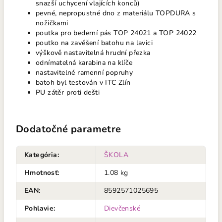
snazší uchycení vlajících konců)
pevné, nepropustné dno z materiálu TOPDURA s
nožičkami
poutka pro bederní pás TOP 24021 a TOP 24022
poutko na zavěšení batohu na lavici
výškově nastavitelná hrudní přezka
odnímatelná karabina na klíče
nastavitelné ramenní popruhy
batoh byl testován v ITC Zlín
PU zátěr proti dešti
Dodatočné parametre
Kategória
:
ŠKOLA
Hmotnosť
:
1.08 kg
EAN
:
8592571025695
Pohlavie
:
Dievčenské