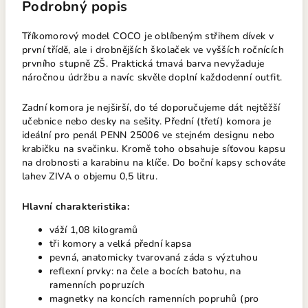
Podrobný popis
Tříkomorový model COCO je oblíbeným střihem dívek v
první třídě, ale i drobnějších školaček ve vyšších ročnících
prvního stupně ZŠ. Praktická tmavá barva nevyžaduje
náročnou údržbu a navíc skvěle doplní každodenní outfit.
Zadní komora je nejširší, do té doporučujeme dát nejtěžší
učebnice nebo desky na sešity. Přední (třetí) komora je
ideální pro penál PENN 25006 ve stejném designu nebo
krabičku na svačinku. Kromě toho obsahuje síťovou kapsu
na drobnosti a karabinu na klíče. Do boční kapsy schováte
lahev ZIVA o objemu 0,5 litru.
Hlavní charakteristika:
váží 1,08 kilogramů
tři komory a velká přední kapsa
pevná, anatomicky tvarovaná záda s výztuhou
reflexní prvky: na čele a bocích batohu, na
ramenních popruzích
magnetky na koncích ramenních popruhů (pro