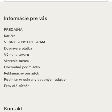
Z
á
p
Informácie pre vás
ä
PREDAJŇA
t
Kariéra
i
VERNOSTNÝ PROGRAM
e
Doprava a platba
Výmena tovaru
Vrátenie tovaru
Obchodné podmienky
Reklamačný poriadok
Podmienky ochrany osobných údajov
Pravidlá súťaže
Kontakt