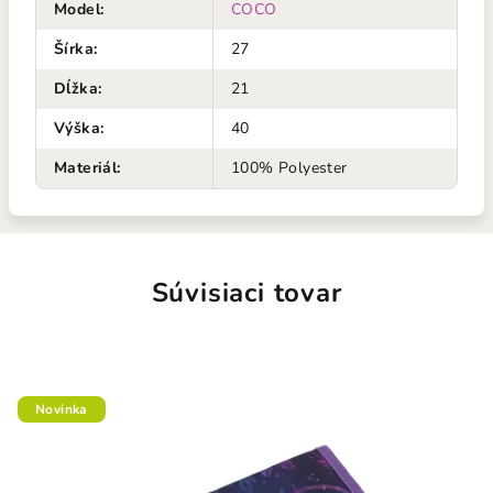
Model
:
COCO
Šírka
:
27
Dĺžka
:
21
Výška
:
40
Materiál
:
100% Polyester
Súvisiaci tovar
Novinka