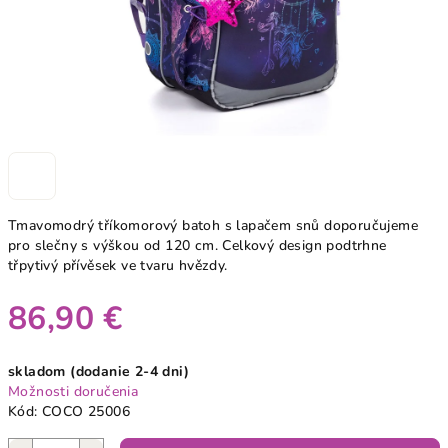
Tmavomodrý tříkomorový batoh s lapačem snů doporučujeme
pro slečny s výškou od 120 cm. Celkový design podtrhne
třpytivý přívěsek ve tvaru hvězdy.
86,90 €
Jednotková
skladom (dodanie 2-4 dni)
cena:
Možnosti doručenia
Kód:
COCO 25006