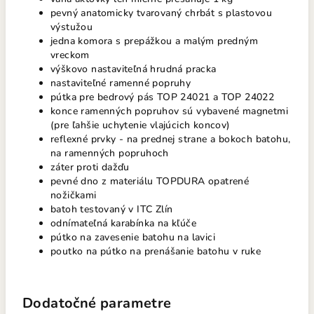
pevný anatomicky tvarovaný chrbát s plastovou
výstužou
jedna komora s prepážkou a malým predným
vreckom
výškovo nastaviteľná hrudná pracka
nastaviteľné ramenné popruhy
pútka pre bedrový pás TOP 24021 a TOP 24022
konce ramenných popruhov sú vybavené magnetmi
(pre ľahšie uchytenie vlajúcich koncov)
reflexné prvky - na prednej strane a bokoch batohu,
na ramenných popruhoch
záter proti dažďu
pevné dno z materiálu TOPDURA opatrené
nožičkami
batoh testovaný v ITC Zlín
odnímateľná karabínka na kľúče
pútko na zavesenie batohu na lavici
poutko na pútko na prenášanie batohu v ruke
Dodatočné parametre