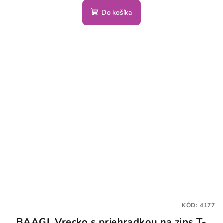
Do košíka
KÓD:
4177
BAAGL Vrecko s priehradkou na zips T-