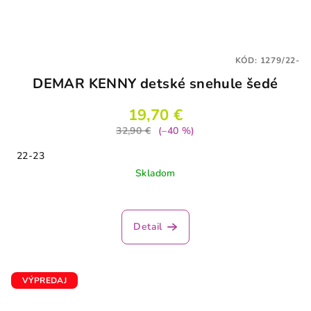
KÓD:
1279/22-
DEMAR KENNY detské snehule šedé
19,70 €
32,90 €
(–40 %)
22-23
Skladom
Detail
VÝPREDAJ