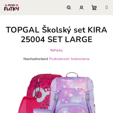
Prejsť
na
obsah
Nákupn
Hľadať
Prihlásenie
TOPGAL Školský set KIRA
košík
25004 SET LARGE
TOPGAL
Priemerné
Neohodnotené
Podrobnosti hodnotenia
hodnotenie
produktu
je
0,0
z
5
hviezdičiek.