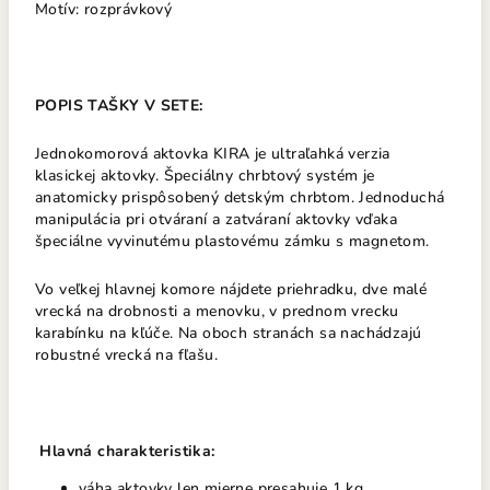
Motív: rozprávkový
POPIS TAŠKY V SETE:
Jednokomorová aktovka KIRA je ultraľahká verzia
klasickej aktovky. Špeciálny chrbtový systém je
anatomicky prispôsobený detským chrbtom. Jednoduchá
manipulácia pri otváraní a zatváraní aktovky vďaka
špeciálne vyvinutému plastovému zámku s magnetom.
Vo veľkej hlavnej komore nájdete priehradku, dve malé
vrecká na drobnosti a menovku, v prednom vrecku
karabínku na kľúče. Na oboch stranách sa nachádzajú
robustné vrecká na fľašu.
Hlavná charakteristika:
váha aktovky len mierne presahuje 1 kg