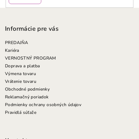
Z
á
p
Informácie pre vás
ä
PREDAJŇA
t
Kariéra
i
VERNOSTNÝ PROGRAM
e
Doprava a platba
Výmena tovaru
Vrátenie tovaru
Obchodné podmienky
Reklamačný poriadok
Podmienky ochrany osobných údajov
Pravidlá súťaže