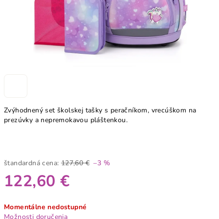
Zvýhodnený set školskej tašky s peračníkom, vrecúškom na
prezúvky a nepremokavou pláštenkou.
štandardná cena:
127,60 €
–3 %
122,60 €
Jednotková
Momentálne nedostupné
cena:
Možnosti doručenia