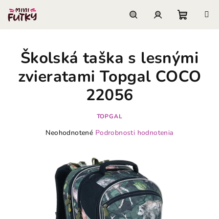
Prejsť
na
obsah
Nákupn
Hľadať
Prihlásenie
Školská taška s lesnými
košík
zvieratami Topgal COCO
22056
TOPGAL
Priemerné
Neohodnotené
Podrobnosti hodnotenia
hodnotenie
produktu
je
0,0
z
5
hviezdičiek.