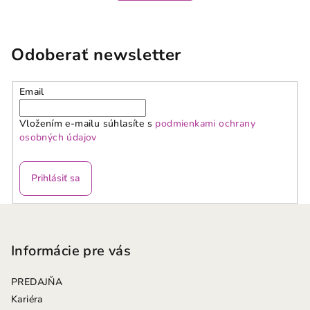
Odoberať newsletter
Email
Vložením e-mailu súhlasíte s
podmienkami ochrany
osobných údajov
Prihlásiť sa
Z
á
p
Informácie pre vás
ä
PREDAJŇA
t
Kariéra
i