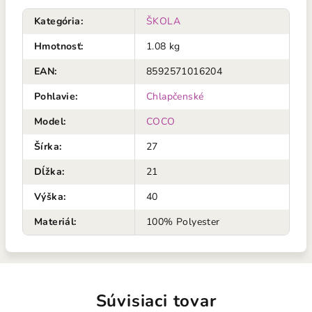
Kategória
:
ŠKOLA
Hmotnosť
:
1.08 kg
EAN
:
8592571016204
Pohlavie
:
Chlapčenské
Model
:
COCO
Šírka
:
27
Dĺžka
:
21
Výška
:
40
Materiál
:
100% Polyester
Súvisiaci tovar