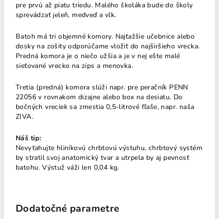
pre prvú až piatu triedu. Malého školáka bude do školy
sprevádzať jeleň, medveď a vlk.
Batoh má tri objemné komory. Najťažšie učebnice alebo
dosky na zošity odporúčame vložiť do najširšieho vrecka.
Predná komora je o niečo užšia a je v nej ešte malé
sieťované vrecko na zips a menovka.
Tretia (predná) komora slúži napr. pre peračník PENN
22056 v rovnakom dizajne alebo box na desiatu. Do
bočných vreciek sa zmestia 0,5-litrové fľaše, napr. naša
ZIVA.
Náš tip:
Nevyťahujte hliníkovú chrbtovú výstuhu, chrbtový systém
by stratil svoj anatomický tvar a utrpela by aj pevnosť
batohu. Výstuž váži len 0,04 kg.
Dodatočné parametre