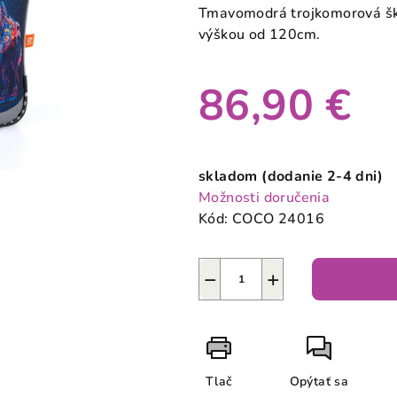
produktu
Tmavomodrá trojkomorová ško
je
výškou od 120cm.
0,0
z
86,90 €
5
hviezdičiek.
Jednotková
cena:
skladom (dodanie 2-4 dni)
Možnosti doručenia
Kód:
COCO 24016
−
+
Tlač
Opýtať sa