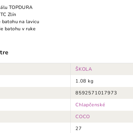
riálu TOPDURA
ITC Zlín
 batohu na lavicu
ie batohu v ruke
tre
ŠKOLA
1.08 kg
8592571017973
Chlapčenské
COCO
27