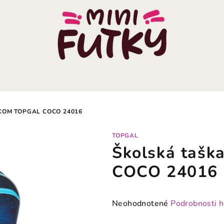
KOM TOPGAL COCO 24016
TOPGAL
Školská tašk
COCO 24016
Priemerné
Neohodnotené
Podrobnosti 
hodnotenie