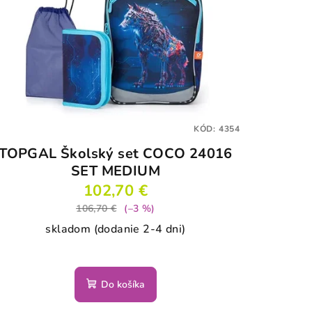
KÓD:
4354
TOPGAL Školský set COCO 24016
SET MEDIUM
102,70 €
106,70 €
(–3 %)
skladom (dodanie 2-4 dni)
Do košíka