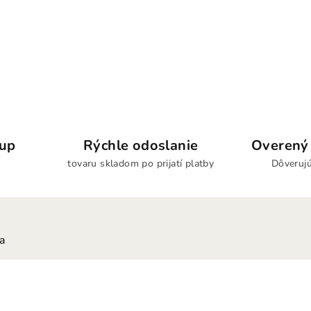
kup
Rýchle odoslanie
Overený 
tovaru skladom po prijatí platby
Dôverujú
ia