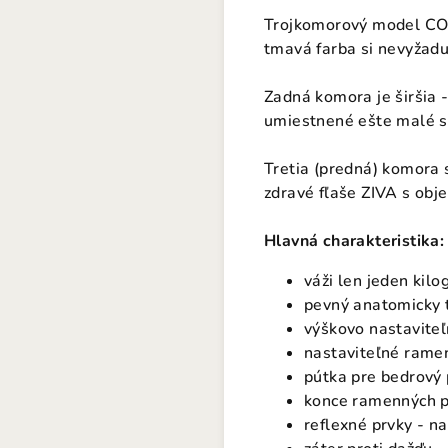
Trojkomorový model COCO
tmavá farba si nevyžadu
Zadná komora je širšia -
umiestnené ešte malé s
Tretia (predná) komora 
zdravé fľaše ZIVA s obj
Hlavná charakteristika:
váži len jeden kil
pevný anatomicky 
výškovo nastavite
nastaviteľné rame
pútka pre bedrov
konce ramenných p
reflexné prvky - n