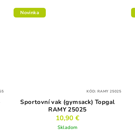
Novinka
55
KÓD:
RAMY 25025
6
Sportovní vak (gymsack) Topgal
RAMY 25025
10,90 €
Skladom