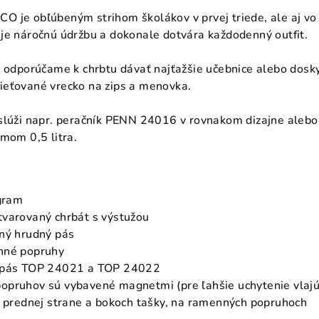
 je obľúbeným strihom školákov v prvej triede, ale aj vo 
je náročnú údržbu a dokonale dotvára každodenný outfit.
 odporúčame k chrbtu dávať najťažšie učebnice alebo dosky 
ieťované vrecko na zips a menovka.
slúži napr. peračník PENN 24016 v rovnakom dizajne alebo 
emom 0,5 litra.
ogram
tvarovaný chrbát s výstužou
ľný hrudný pás
nné popruhy
ý pás TOP 24021 a TOP 24022
opruhov sú vybavené magnetmi (pre ľahšie uchytenie vlajú
a prednej strane a bokoch tašky, na ramenných popruhoch