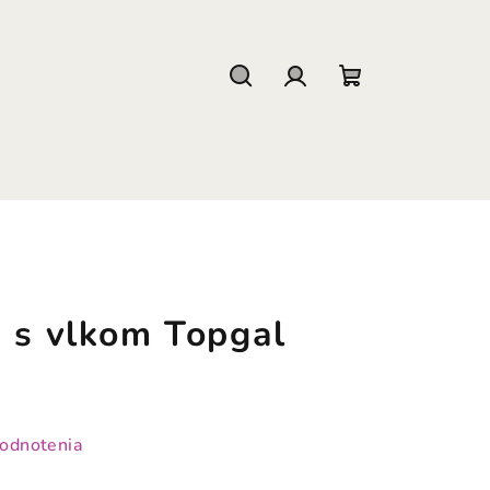
Hľadať
Prihlásenie
Nákupný
košík
a s vlkom Topgal
hodnotenia