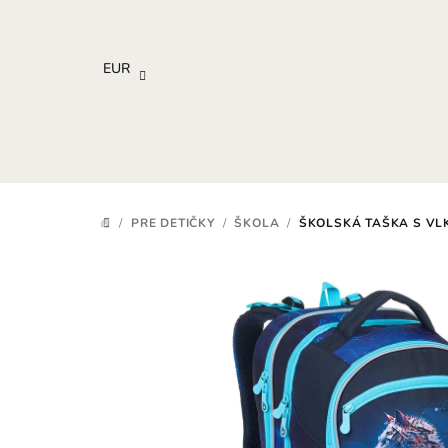
Prejsť
na
obsah
EUR
/
PRE DETIČKY
/
ŠKOLA
/
ŠKOLSKÁ TAŠKA S VL
DOMOV