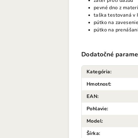
záter proti dažďu
pevné dno z mate
taška testovaná v 
pútko na zavesenie
pútko na prenášan
Dodatočné parame
Kategória
:
Hmotnosť
:
EAN
:
Pohlavie
:
Model
:
Šírka
: