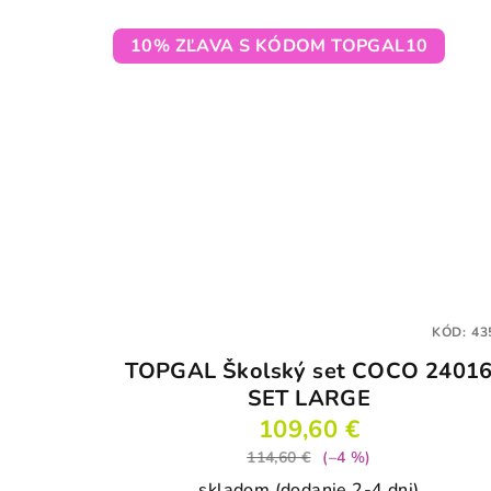
10% ZĽAVA S KÓDOM TOPGAL10
KÓD:
43
TOPGAL Školský set COCO 2401
SET LARGE
109,60 €
114,60 €
(–4 %)
skladom (dodanie 2-4 dni)