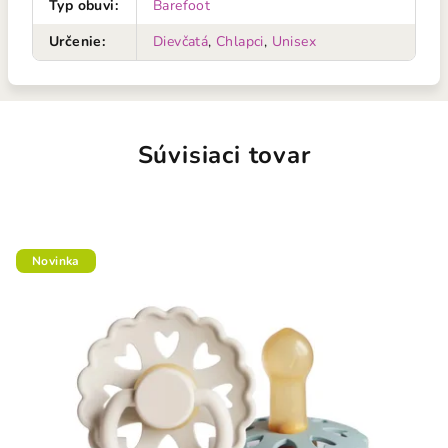
Typ obuvi
:
Barefoot
Určenie
:
Dievčatá
,
Chlapci
,
Unisex
Súvisiaci tovar
Novinka