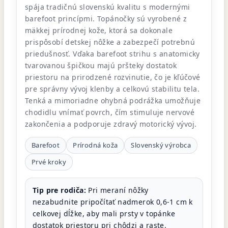
spája tradičnú slovenskú kvalitu s modernými
barefoot princípmi. Topánočky sú vyrobené z
mäkkej prírodnej kože, ktorá sa dokonale
prispôsobí detskej nôžke a zabezpečí potrebnú
priedušnosť. Vďaka barefoot strihu s anatomicky
tvarovanou špičkou majú pršteky dostatok
priestoru na prirodzené rozvinutie, čo je kľúčové
pre správny vývoj klenby a celkovú stabilitu tela.
Tenká a mimoriadne ohybná podrážka umožňuje
chodidlu vnímať povrch, čím stimuluje nervové
zakončenia a podporuje zdravý motorický vývoj.
Barefoot
Prírodná koža
Slovenský výrobca
Prvé kroky
Tip pre rodiča:
Pri meraní nôžky
nezabudnite pripočítať nadmerok 0,6-1 cm k
celkovej dĺžke, aby mali prsty v topánke
dostatok priestoru pri chôdzi a raste.