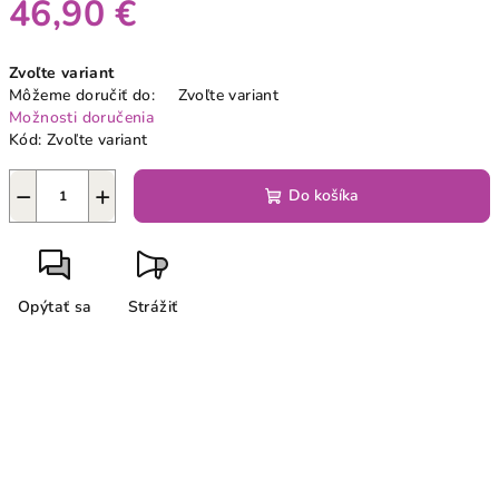
46,90 €
Jednotková
Zvoľte variant
cena:
Môžeme doručiť do:
Zvoľte variant
Možnosti doručenia
Kód:
Zvoľte variant
−
+
Do košíka
Opýtať sa
Strážiť