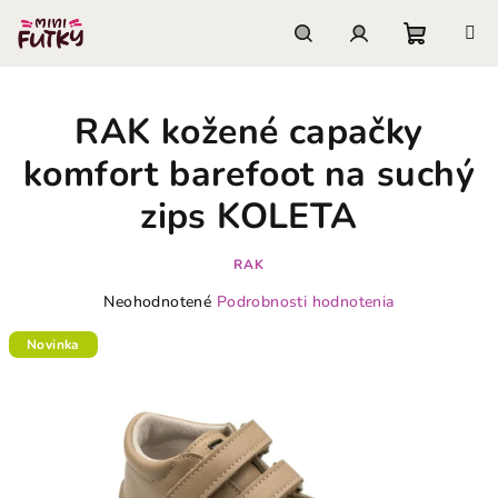
Prejsť
na
obsah
Nákupn
Hľadať
Prihlásenie
RAK kožené capačky
košík
komfort barefoot na suchý
zips KOLETA
RAK
Priemerné
Neohodnotené
Podrobnosti hodnotenia
hodnotenie
produktu
Novinka
je
0,0
z
5
hviezdičiek.