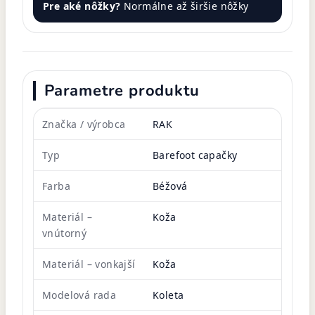
Pre aké nôžky?
Normálne až širšie nôžky
Parametre produktu
Značka / výrobca
RAK
Typ
Barefoot capačky
Farba
Béžová
Materiál –
Koža
vnútorný
Materiál – vonkajší
Koža
Modelová rada
Koleta