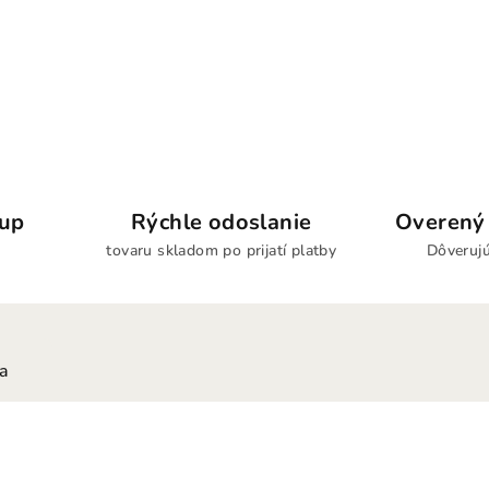
kup
Rýchle odoslanie
Overený 
tovaru skladom po prijatí platby
Dôverujú
ia