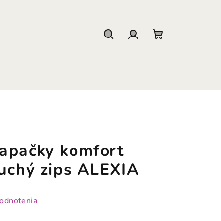
Hľadať
Prihlásenie
Nákupný
košík
apačky komfort
suchý zips ALEXIA
hodnotenia