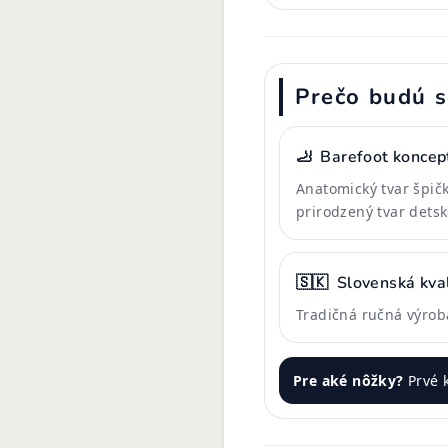
Prečo budú s
🦶
Barefoot koncep
Anatomický tvar špič
prirodzený tvar detsk
🇸🇰
Slovenská kval
Tradičná ručná výrob
Pre aké nôžky?
Prvé k