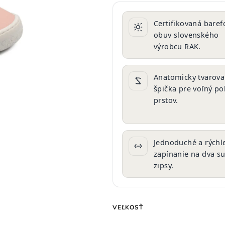
produktu
je
Certifikovaná baref
0,0
obuv slovenského
z
výrobcu RAK.
5
hviezdičiek.
Anatomicky tvarov
špička pre voľný p
prstov.
Jednoduché a rýchl
zapínanie na dva s
zipsy.
VEĽKOSŤ