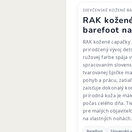
DIEVČENSKÉ KOŽENÉ BA
RAK kožené
barefoot n
RAK kožené capačky 
prirodzený vývoj det
ružovej farbe spája 
spracovaním slovens
tvarovanej špičke ma
pohyb a prácu, zatia
zaisťuje dokonalý k
prírodná koža je mäk
počas celého dňa. T
pre malých objaviteľo
na vlastných nohách.
Barefoot
Slovenský 