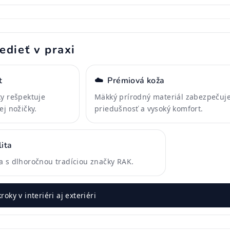
edieť v praxi
t
☁️
Prémiová koža
ky rešpektuje
Mäkký prírodný materiál zabezpečuj
ej nožičky.
priedušnosť a vysoký komfort.
ita
a s dlhoročnou tradíciou značky RAK.
roky v interiéri aj exteriéri