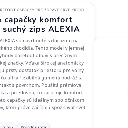
REFOOT CAPAČKY PRE ZDRAVÉ PRVÉ KROKY
 capačky komfort
a suchý zips ALEXIA
ALEXIA sú navrhnuté s dôrazom na
ského chodidla. Tento model v jemnej
výhody barefoot obuvi s precíznym
kej značky. Vďaka širokej anatomicky
jú prsty dostatok priestoru pre voľný
ľ čo ultra flexibilná gumená podrážka
ontakt s povrchom. Použitá prémiová
ká a priedušná, čo zaručuje komfort
ieto capačky sú ideálnym spoločníkom
v, ktorí práve začínajú spoznávať svet
výrobok
Prírodná koža