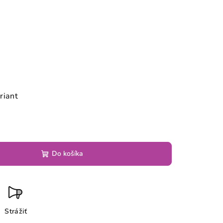
riant
Do košíka
Strážiť