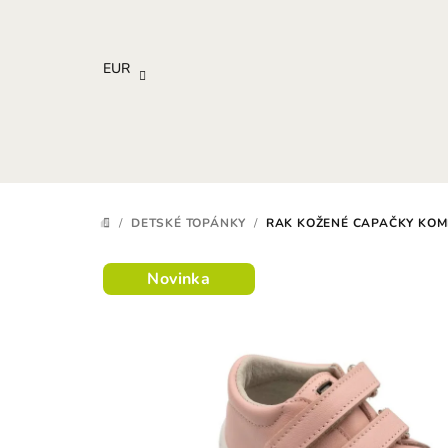
Prejsť
na
obsah
EUR
/
DETSKÉ TOPÁNKY
/
RAK KOŽENÉ CAPAČKY KOM
DOMOV
Novinka