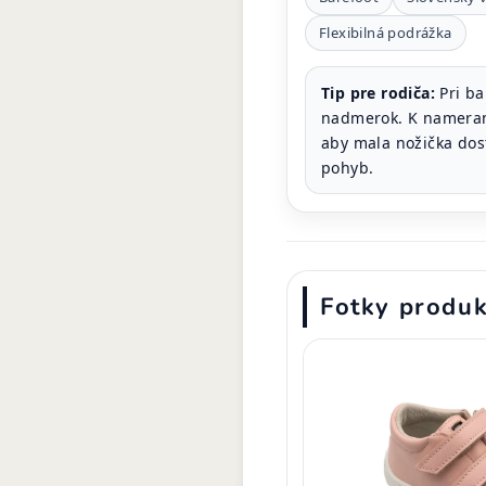
Flexibilná podrážka
Tip pre rodiča:
Pri ba
nadmerok. K namerane
aby mala nožička dost
pohyb.
Fotky produ