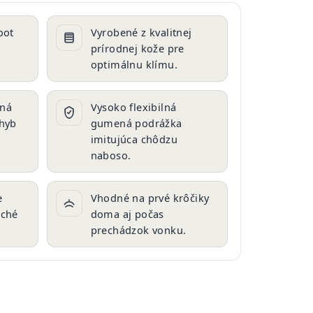
oot
Vyrobené z kvalitnej
prírodnej kože pre
optimálnu klímu.
aná
Vysoko flexibilná
ohyb
gumená podrážka
imitujúca chôdzu
naboso.
e
Vhodné na prvé krôčiky
uché
doma aj počas
prechádzok vonku.