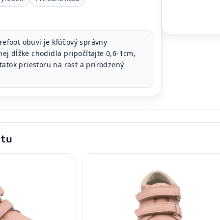
refoot obuvi je kľúčový správny
j dĺžke chodidla pripočítajte 0,6-1cm,
atok priestoru na rast a prirodzený
ktu