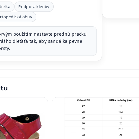
ielka
Podpora klenby
rtopedická obuv
rvým použitím nastavte prednú pracku
vášho dieťaťa tak, aby sandálka pevne
prsty.
ktu