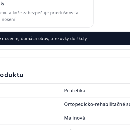
ly
texu a kože zabezpečuje priedušnosť a
 nosení.
 nosenie, domáca obuv, prezuvky do školy
roduktu
Protetika
Ortopedicko-rehabilitačné s
Malinová