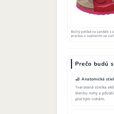
Bočný pohľad na sandále s 
prackou a zapínaním na such
Prečo budú s
🦶
Anatomická stie
Tvarovaná stielka ak
klenbu nohy a pôsobí
plochým nohám.