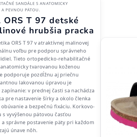
ITAČNÉ SANDÁLE S ANATOMICKY
 A PEVNOU PÄTOU.
 ORS T 97 detské
linové hrubšia pracka
tika ORS T 97 v atraktívnej malinovej
deálnu voľbu pre podporu správneho
idiel. Tieto ortopedicko-rehabilitačné
 anatomicky tvarovanou koženou
ene podporuje pozdĺžnu aj priečnu
egantnou lakovanou úpravou je
 zapínanie: v prednej časti sa nachádza
a pre nastavenie šírky a okolo členka
e obúvanie a bezpečnú fixáciu. Korkovo-
lu s vyvýšenou pätovou časťou
u a správne postavenie päty pri každom
zajú únave nôh.