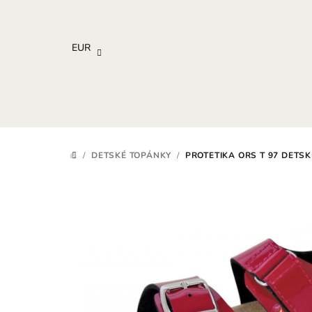
Prejsť
na
obsah
EUR
/
DETSKÉ TOPÁNKY
/
PROTETIKA ORS T 97 DETS
DOMOV