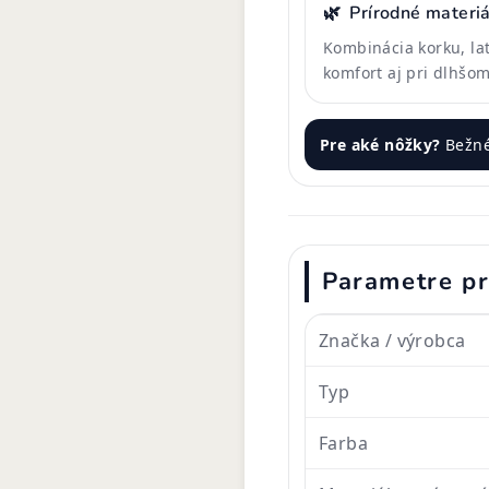
🌿
Prírodné materiá
Kombinácia korku, la
komfort aj pri dlhšom
Pre aké nôžky?
Bežné
Parametre p
Značka / výrobca
Typ
Farba