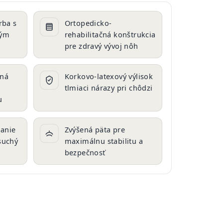
rba s
Ortopedicko-
ným
rehabilitačná konštrukcia
pre zdravý vývoj nôh
aná
Korkovo-latexový výlisok
tlmiaci nárazy pri chôdzi
u
anie
Zvýšená päta pre
suchý
maximálnu stabilitu a
bezpečnosť