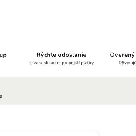
kup
Rýchle odoslanie
Overený 
tovaru skladom po prijatí platby
Dôverujú
ia