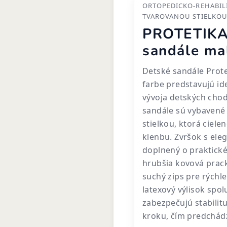
ORTOPEDICKO-REHABIL
TVAROVANOU STIELKOU
PROTETIKA
sandále ma
Detské sandále Prote
farbe predstavujú i
vývoja detských chod
sandále sú vybavené
stielkou, ktorá ciel
klenbu. Zvršok s el
doplnený o praktické
hrubšia kovová prack
suchý zips pre rýchl
latexový výlisok spo
zabezpečujú stabilit
kroku, čím predchád