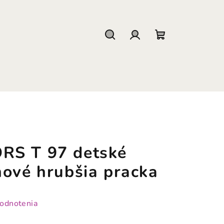
Hľadať
Prihlásenie
Nákupný
košík
RS T 97 detské
nové hrubšia pracka
hodnotenia