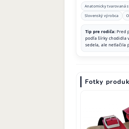
Anatomicky tvarovaná st
Slovenský výrobca
O
Tip pre rodiča:
Pred p
podľa šírky chodidla 
sedela, ale netlačila 
Fotky produ