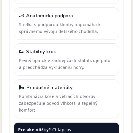
🦶
Anatomická podpora
Stielka s podporou klenby napomáha k
správnemu vývoju detského chodidla.
👟
Stabilný krok
Pevný opätok v zadnej časti stabilizuje pätu
a predchádza vykrúcaniu nohy.
🌬️
Priedušné materiály
Kombinácia kože a vetracích otvorov
zabezpečuje odvod vlhkosti a tepelný
komfort.
Pre aké nôžky?
Chlapcov