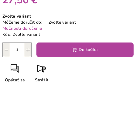
27,50 €
Jednotková
Zvoľte variant
cena:
Môžeme doručiť do:
Zvoľte variant
Možnosti doručenia
Kód:
Zvoľte variant
−
+
Do košíka
Opýtať sa
Strážiť