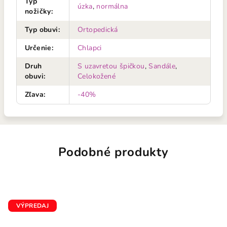
Typ
úzka
,
normálna
nožičky
:
Typ obuvi
:
Ortopedická
Určenie
:
Chlapci
Druh
S uzavretou špičkou
,
Sandále
,
obuvi
:
Celokožené
Zľava
:
-40%
Podobné produkty
VÝPREDAJ