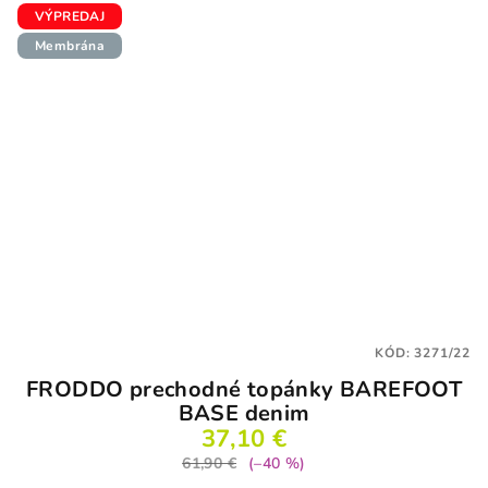
5
VÝPREDAJ
hviezdičiek.
Membrána
KÓD:
3271/22
FRODDO prechodné topánky BAREFOOT
BASE denim
37,10 €
61,90 €
(–40 %)