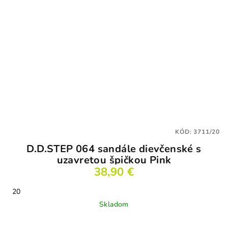
KÓD:
3711/20
D.D.STEP 064 sandále dievčenské s
uzavretou špičkou Pink
38,90 €
20
Skladom
Priemerné