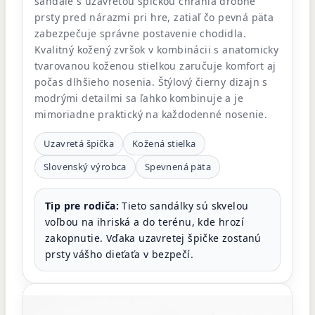
sandále s uzavretou špičkou chránia drobné
prsty pred nárazmi pri hre, zatiaľ čo pevná päta
zabezpečuje správne postavenie chodidla.
Kvalitný kožený zvršok v kombinácii s anatomicky
tvarovanou koženou stielkou zaručuje komfort aj
počas dlhšieho nosenia. Štýlový čierny dizajn s
modrými detailmi sa ľahko kombinuje a je
mimoriadne praktický na každodenné nosenie.
Uzavretá špička
Kožená stielka
Slovenský výrobca
Spevnená päta
Tip pre rodiča:
Tieto sandálky sú skvelou
voľbou na ihriská a do terénu, kde hrozí
zakopnutie. Vďaka uzavretej špičke zostanú
prsty vášho dieťaťa v bezpečí.