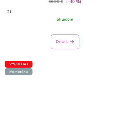
36,90 €
(–40 %)
21
Skladom
Detail
VÝPREDAJ
Membrána