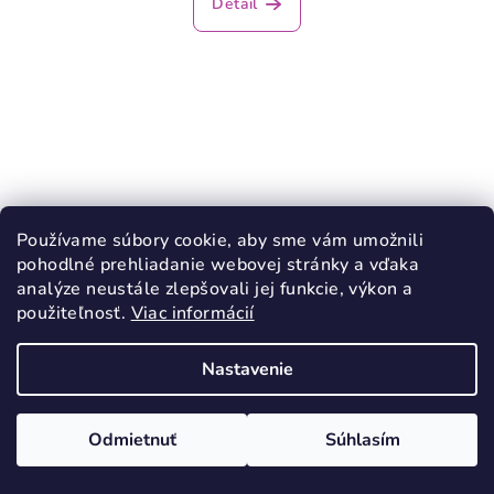
Detail
Používame súbory cookie, aby sme vám umožnili
pohodlné prehliadanie webovej stránky a vďaka
analýze neustále zlepšovali jej funkcie, výkon a
použiteľnosť.
Viac informácií
Nastavenie
KÓD:
4644/34
Odmietnuť
Súhlasím
PROTETIKA KENY Denim športové tenisky