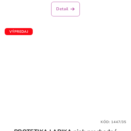
hodnotenie
produktu
Detail
je
2,5
z
5
VÝPREDAJ
hviezdičiek.
KÓD:
1447/35