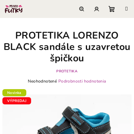
Prejsť
na
obsah
Nákupn
Hľadať
Prihlásenie
PROTETIKA LORENZO
košík
BLACK sandále s uzavretou
špičkou
PROTETIKA
Priemerné
Neohodnotené
Podrobnosti hodnotenia
hodnotenie
produktu
Novinka
je
VÝPREDAJ
0,0
z
5
hviezdičiek.