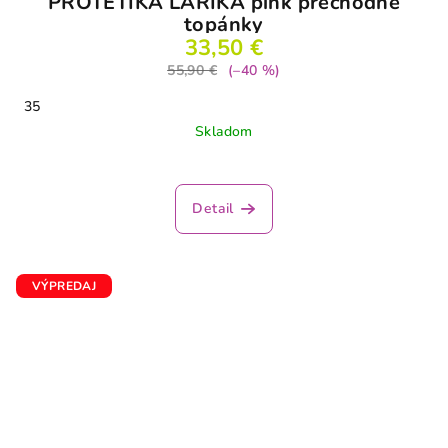
PROTETIKA LARIKA pink prechodné
topánky
33,50 €
55,90 €
(–40 %)
35
Skladom
Detail
VÝPREDAJ