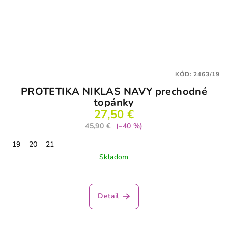
KÓD:
2463/19
PROTETIKA NIKLAS NAVY prechodné
topánky
27,50 €
45,90 €
(–40 %)
19
20
21
Skladom
Priemerné
hodnotenie
produktu
Detail
je
5,0
z