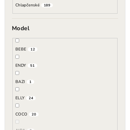
Chlapčenské
189
Model
BEBE
12
ENDY
51
BAZI
1
ELLY
24
COCO
20