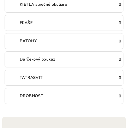
KIETLA slnečné okuliare
FĽAŠE
BATOHY
Darčekový poukaz
TATRASVIT
DROBNOSTI
R