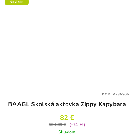
Novinka
KÓD:
A-35965
BAAGL Školská aktovka Zippy Kapybara
82 €
104,99 €
(–21 %)
Skladom