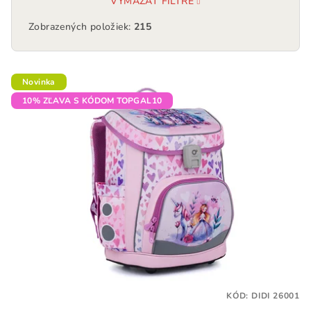
VYMAZAŤ FILTRE
Zobrazených položiek:
215
V
Novinka
ý
10% ZĽAVA S KÓDOM TOPGAL10
p
i
s
p
r
o
d
u
k
t
KÓD:
DIDI 26001
o