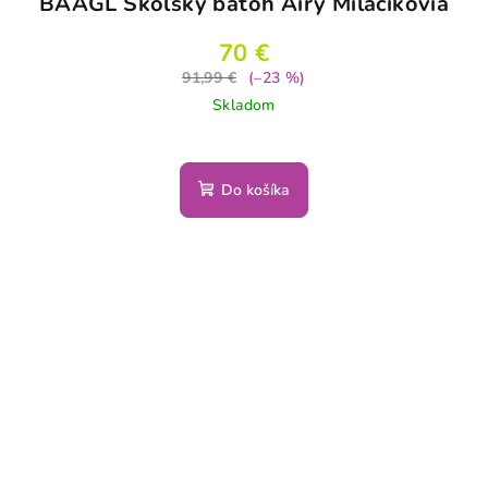
BAAGL Školský batoh Airy Miláčikovia
70 €
91,99 €
(–23 %)
Skladom
Do košíka