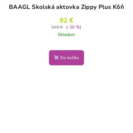
BAAGL Školská aktovka Zippy Plus Kôň
92 €
115 €
(–20 %)
Skladom
Priemerné
hodnotenie
produktu
Do košíka
je
5,0
z
5
hviezdičiek.