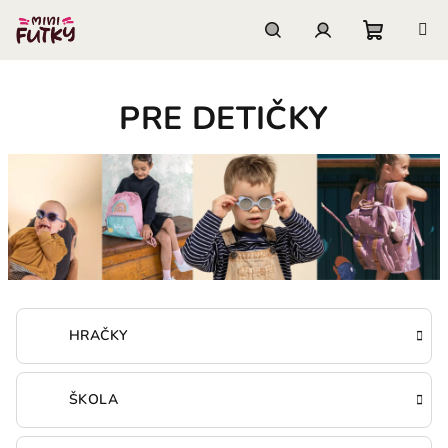
Prejsť
na
obsah
Nákupn
Hľadať
Prihlásenie
PRE DETIČKY
košík
HRAČKY
ŠKOLA