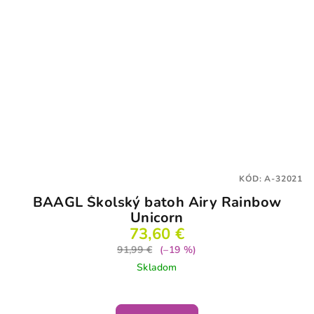
KÓD:
A-32021
BAAGL Školský batoh Airy Rainbow
Unicorn
73,60 €
91,99 €
(–19 %)
Skladom