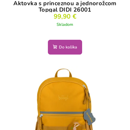
Aktovka s princeznou a jednorožcom
v
Topgal DIDI 26001
99,90 €
Skladom
Do košíka