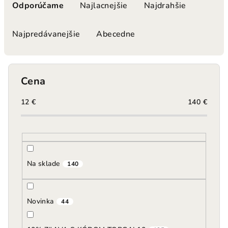
a
Odporúčame
Najlacnejšie
Najdrahšie
d
e
Najpredávanejšie
Abecedne
n
i
e
Cena
p
r
12
€
140
€
o
d
u
k
Na sklade
140
t
o
Novinka
v
44