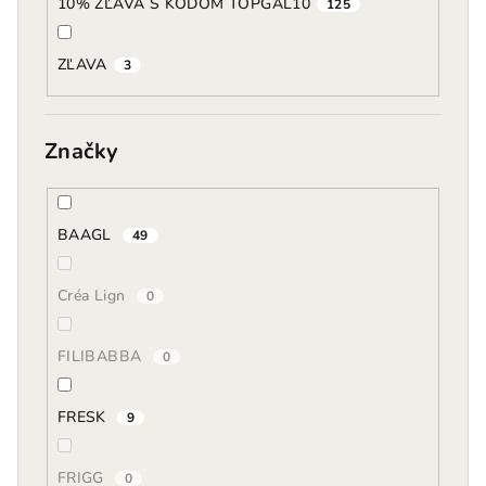
10% ZĽAVA S KÓDOM TOPGAL10
125
ZĽAVA
3
Značky
BAAGL
49
Créa Lign
0
FILIBABBA
0
FRESK
9
FRIGG
0