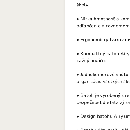
školy.
• Nízka hmotnosť a kom
odľahčenie a rovnomerné
• Ergonomicky tvarovan
• Kompaktný batoh Airy,
každý prváčik.
• Jednokomorové vnútorn
organizáciu všetkých šk
• Batoh je vyrobený z 
bezpečnosť dieťaťa aj za 
• Design batohu Airy um