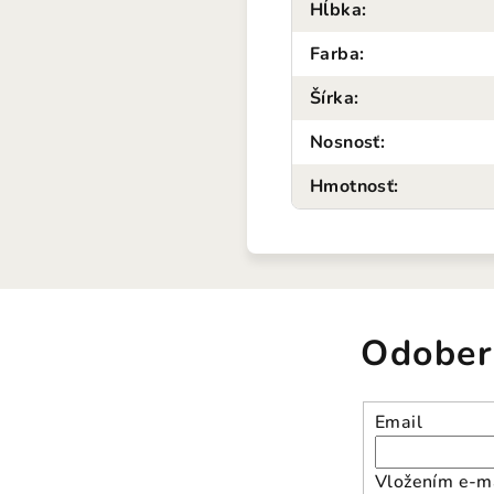
Hĺbka
:
Farba
:
Šírka
:
Nosnosť
:
Hmotnosť
:
Odober
Email
Vložením e-ma