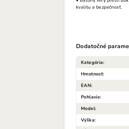
• Batohy Airy prešli dô
kvalitu a bezpečnosť.
Dodatočné parame
Kategória
:
Hmotnosť
:
EAN
:
Pohlavie
:
Model
:
Výška
: