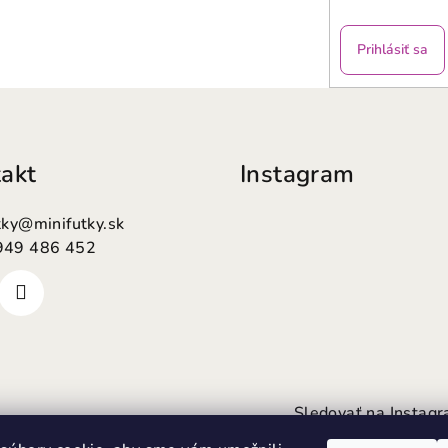
Prihlásiť sa
akt
Instagram
tky
@
minifutky.sk
949 486 452
Sledovať na Instag