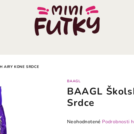
H AIRY KONE SRDCE
BAAGL
BAAGL Školsk
Srdce
Priemerné
Neohodnotené
Podrobnosti 
hodnotenie