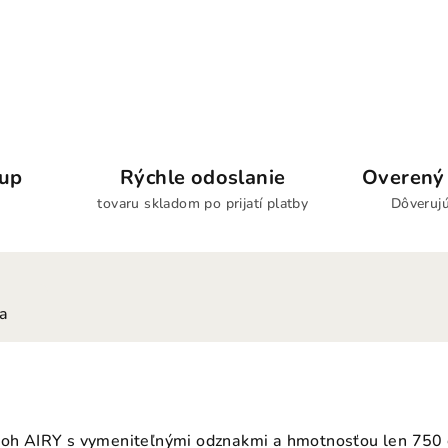
kup
Rýchle odoslanie
Overený 
tovaru skladom po prijatí platby
Dôverujú
ia
toh AIRY s vymeniteľnými odznakmi a hmotnosťou len 750 g