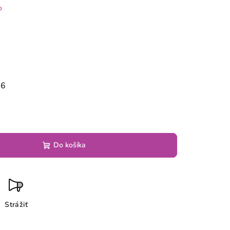
%
26
Do košíka
Strážiť