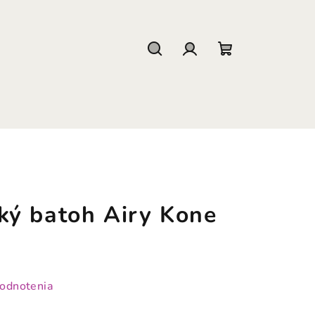
Hľadať
Prihlásenie
Nákupný
košík
ý batoh Airy Kone
hodnotenia