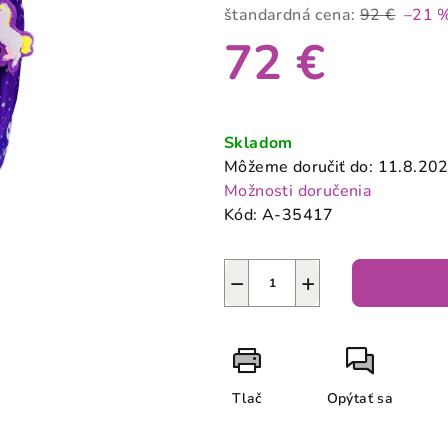
produktu
štandardná cena:
92 €
–21 
je
72 €
0,0
z
5
Jednotková
hviezdičiek.
cena:
Skladom
Môžeme doručiť do:
11.8.20
Možnosti doručenia
Kód:
A-35417
−
+
Tlač
Opýtať sa