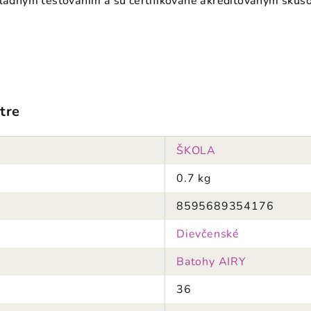
kladným testovaním a sú certifikované akreditovaným skúš
tre
ŠKOLA
0.7 kg
8595689354176
Dievčenské
Batohy AIRY
36