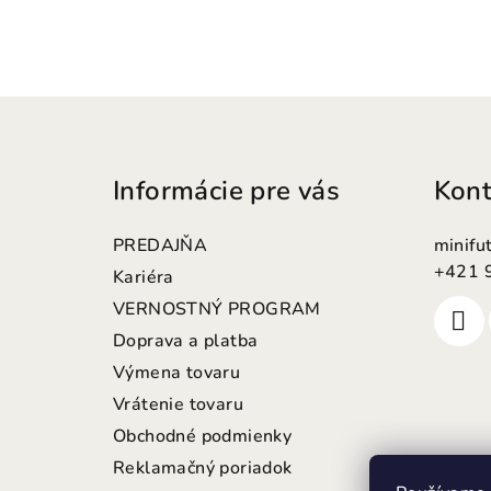
Z
á
Informácie pre vás
Kont
p
ä
PREDAJŇA
minifu
t
+421 
Kariéra
VERNOSTNÝ PROGRAM
i
Doprava a platba
e
Výmena tovaru
Vrátenie tovaru
Obchodné podmienky
Reklamačný poriadok