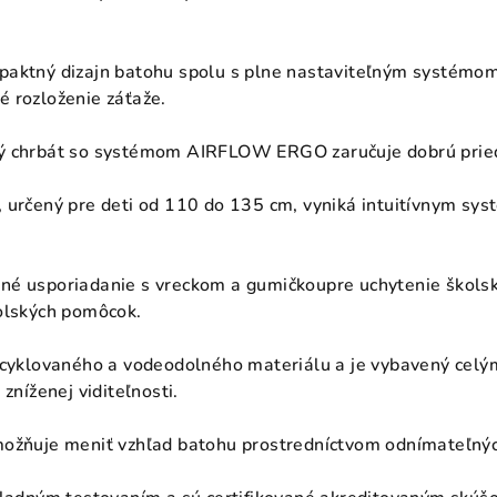
paktný dizajn batohu spolu s plne nastaviteľným systémo
 rozloženie záťaže.
ý chrbát so systémom AIRFLOW ERGO zaručuje dobrú pried
 určený pre deti od 110 do 135 cm, vyniká intuitívnym sys
é usporiadanie s vreckom a gumičkoupre uchytenie školský
olských pomôcok.
recyklovaného a vodeodolného materiálu a je vybavený cel
zníženej viditeľnosti.
ožňuje meniť vzhľad batohu prostredníctvom odnímateľných