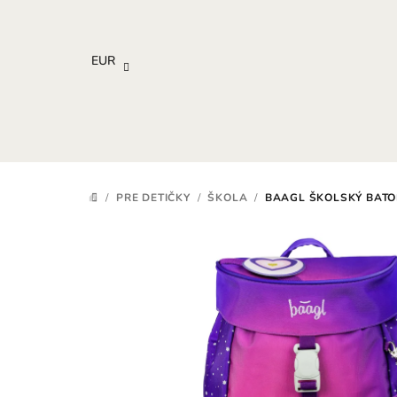
Prejsť
na
obsah
EUR
/
PRE DETIČKY
/
ŠKOLA
/
BAAGL ŠKOLSKÝ BATO
DOMOV