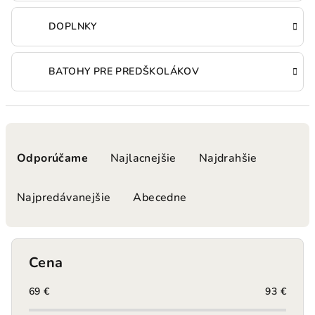
DOPLNKY
BATOHY PRE PREDŠKOLÁKOV
R
a
Odporúčame
Najlacnejšie
Najdrahšie
d
e
Najpredávanejšie
Abecedne
n
i
e
Cena
p
r
69
€
93
€