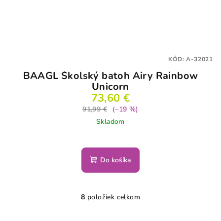
KÓD:
A-32021
BAAGL Školský batoh Airy Rainbow
Unicorn
73,60 €
91,99 €
(–19 %)
Skladom
Do košíka
8
položiek celkom
O
v