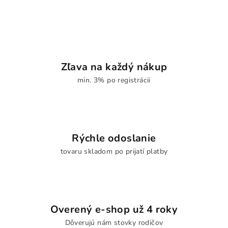
l
á
d
a
c
i
Zľava na každý nákup
e
min. 3% po registrácii
p
r
v
k
y
Rýchle odoslanie
v
tovaru skladom po prijatí platby
ý
p
i
s
u
Overený e-shop už 4 roky
Dôverujú nám stovky rodičov