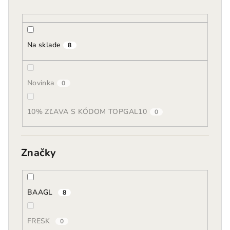
o
d
u
k
Na sklade
8
t
o
Novinka
v
0
10% ZĽAVA S KÓDOM TOPGAL10
0
Značky
BAAGL
8
FRESK
0