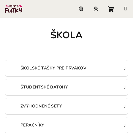
Prejsť
na
obsah
Nákupn
Hľadať
Prihlásenie
ŠKOLA
košík
ŠKOLSKÉ TAŠKY PRE PRVÁKOV
ŠTUDENTSKÉ BATOHY
ZVÝHODNENÉ SETY
PERAČNÍKY