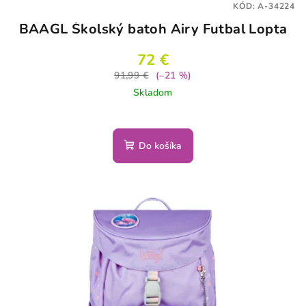
KÓD:
A-34224
o
BAAGL Školský batoh Airy Futbal Lopta
v
72 €
91,99 €
(–21 %)
Skladom
Do košíka