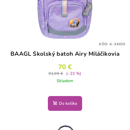
KÓD:
A-34035
BAAGL Školský batoh Airy Miláčikovia
70 €
91,99 €
(–23 %)
Skladom
Do košíka