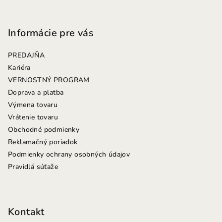
Z
á
p
Informácie pre vás
ä
PREDAJŇA
t
Kariéra
i
VERNOSTNÝ PROGRAM
e
Doprava a platba
Výmena tovaru
Vrátenie tovaru
Obchodné podmienky
Reklamačný poriadok
Podmienky ochrany osobných údajov
Pravidlá súťaže
Kontakt