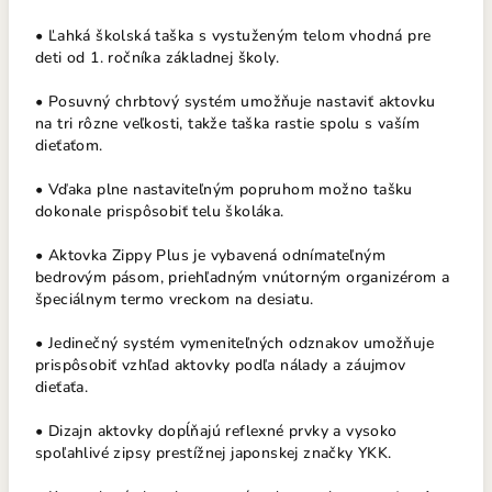
• Ľahká školská taška s vystuženým telom vhodná pre
deti od 1. ročníka základnej školy.
• Posuvný chrbtový systém umožňuje nastaviť aktovku
na tri rôzne veľkosti, takže taška rastie spolu s vaším
dieťaťom.
• Vďaka plne nastaviteľným popruhom možno tašku
dokonale prispôsobiť telu školáka.
• Aktovka Zippy Plus je vybavená odnímateľným
bedrovým pásom, priehľadným vnútorným organizérom a
špeciálnym termo vreckom na desiatu.
• Jedinečný systém vymeniteľných odznakov umožňuje
prispôsobiť vzhľad aktovky podľa nálady a záujmov
dieťaťa.
• Dizajn aktovky dopĺňajú reflexné prvky a vysoko
spoľahlivé zipsy prestížnej japonskej značky YKK.