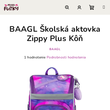
Prejsť
na
obsah
Nákupn
Hľadať
Prihlásenie
BAAGL Školská aktovka
košík
Zippy Plus Kôň
BAAGL
Priemerné
1 hodnotenie
Podrobnosti hodnotenia
hodnotenie
produktu
je
5,0
z
5
hviezdičiek.