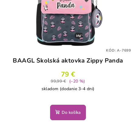
KÓD:
A-7699
BAAGL Školská aktovka Zippy Panda
79 €
99,99 €
(–20 %)
skladom (dodanie 3-4 dni)
Do košíka