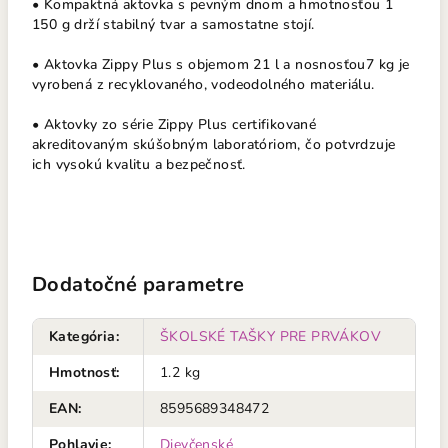
• Kompaktná aktovka s pevným dnom a hmotnosťou 1
150 g drží stabilný tvar a samostatne stojí.
• Aktovka Zippy Plus s objemom 21 l a nosnosťou7 kg je
vyrobená z recyklovaného, vodeodolného materiálu.
• Aktovky zo série Zippy Plus certifikované
akreditovaným skúšobným laboratóriom, čo potvrdzuje
ich vysokú kvalitu a bezpečnosť.
Dodatočné parametre
Kategória
:
ŠKOLSKÉ TAŠKY PRE PRVÁKOV
Hmotnosť
:
1.2 kg
EAN
:
8595689348472
Pohlavie
:
Dievčenské