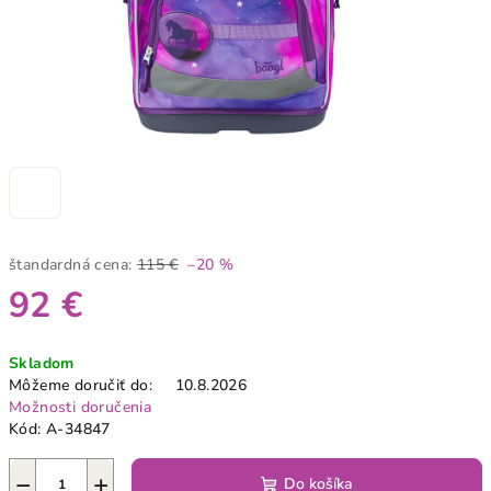
štandardná cena:
115 €
–20 %
92 €
Jednotková
Skladom
cena:
Môžeme doručiť do:
10.8.2026
Možnosti doručenia
Kód:
A-34847
−
+
Do košíka