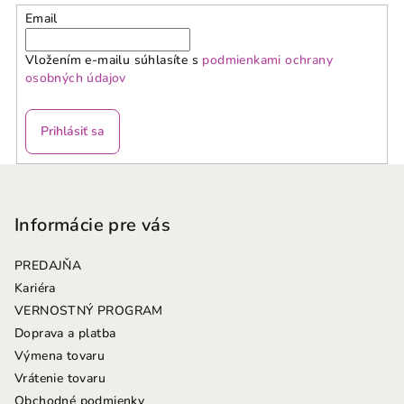
Email
Vložením e-mailu súhlasíte s
podmienkami ochrany
osobných údajov
Prihlásiť sa
Z
á
p
Informácie pre vás
ä
PREDAJŇA
t
Kariéra
i
VERNOSTNÝ PROGRAM
e
Doprava a platba
Výmena tovaru
Vrátenie tovaru
Obchodné podmienky