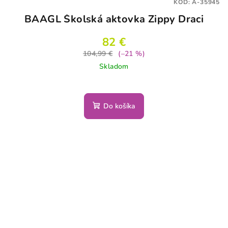
KÓD:
A-35945
BAAGL Školská aktovka Zippy Draci
82 €
104,99 €
(–21 %)
Skladom
Do košíka