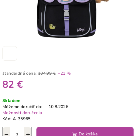
štandardná cena:
104,99 €
–21 %
82 €
Jednotková
Skladom
cena:
Môžeme doručiť do:
10.8.2026
Možnosti doručenia
Kód:
A-35965
−
+
Do košíka