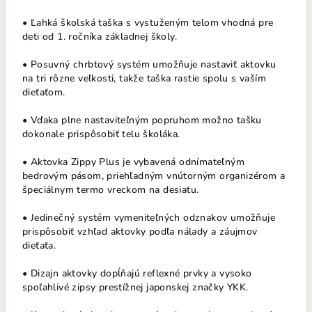
• Ľahká školská taška s vystuženým telom vhodná pre
deti od 1. ročníka základnej školy.
• Posuvný chrbtový systém umožňuje nastaviť aktovku
na tri rôzne veľkosti, takže taška rastie spolu s vaším
dieťaťom.
• Vďaka plne nastaviteľným popruhom možno tašku
dokonale prispôsobiť telu školáka.
• Aktovka Zippy Plus je vybavená odnímateľným
bedrovým pásom, priehľadným vnútorným organizérom a
špeciálnym termo vreckom na desiatu.
• Jedinečný systém vymeniteľných odznakov umožňuje
prispôsobiť vzhľad aktovky podľa nálady a záujmov
dieťaťa.
• Dizajn aktovky dopĺňajú reflexné prvky a vysoko
spoľahlivé zipsy prestížnej japonskej značky YKK.