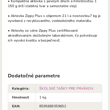
• Kompaktná aktovka s pevným dnom a hmotnosťou 1
150 g drží stabilný tvar a samostatne stojí.
• Aktovka Zippy Plus s objemom 21 l a nosnosťou7 kg je
vyrobená z recyklovaného, vodeodolného materiálu.
• Aktovky zo série Zippy Plus certifikované
akreditovaným skúšobným laboratóriom, čo potvrdzuje
ich vysokú kvalitu a bezpečnosť.
Dodatočné parametre
Kategória
:
ŠKOLSKÉ TAŠKY PRE PRVÁKOV
Hmotnosť
:
1 kg
EAN
:
8595689359652