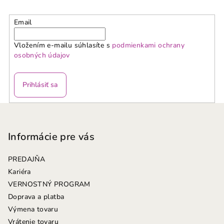
Email
Vložením e-mailu súhlasíte s
podmienkami ochrany
osobných údajov
Prihlásiť sa
Z
á
p
Informácie pre vás
ä
PREDAJŇA
t
Kariéra
i
VERNOSTNÝ PROGRAM
e
Doprava a platba
Výmena tovaru
Vrátenie tovaru