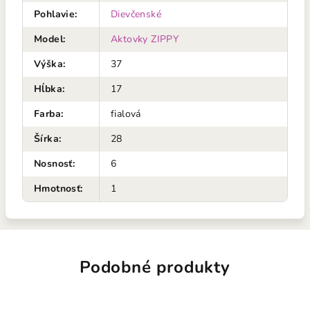
Pohlavie
:
Dievčenské
Model
:
Aktovky ZIPPY
Výška
:
37
Hĺbka
:
17
Farba
:
fialová
Šírka
:
28
Nosnosť
:
6
Hmotnosť
:
1
Podobné produkty