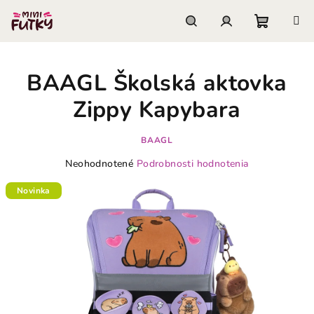
Prejsť
na
obsah
Nákupn
Hľadať
Prihlásenie
BAAGL Školská aktovka
košík
Zippy Kapybara
BAAGL
Priemerné
Neohodnotené
Podrobnosti hodnotenia
hodnotenie
produktu
Novinka
je
0,0
z
5
hviezdičiek.