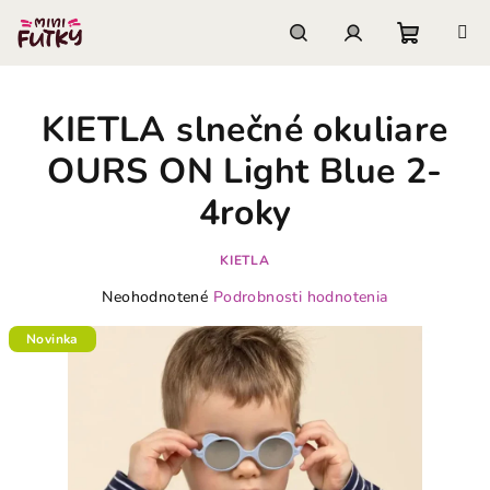
Prejsť
na
obsah
Nákupn
Hľadať
Prihlásenie
KIETLA slnečné okuliare
košík
OURS ON Light Blue 2-
4roky
KIETLA
Priemerné
Neohodnotené
Podrobnosti hodnotenia
hodnotenie
produktu
Novinka
je
0,0
z
5
hviezdičiek.