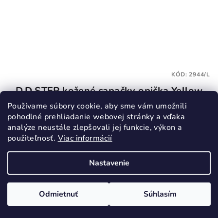
KÓD:
2944/L
D.D.STEP kožené capačky opička Yellow
Používame súbory cookie, aby sme vám umožnili
23,90 €
pohodlné prehliadanie webovej stránky a vďaka
analýze neustále zlepšovali jej funkcie, výkon a
L
použiteľnosť.
Viac informácií
Skladom
Nastavenie
Detail
Odmietnuť
Súhlasím