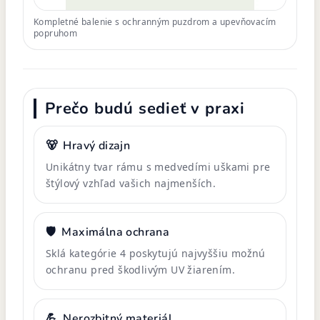
Kompletné balenie s ochranným puzdrom a upevňovacím
popruhom
Prečo budú sedieť v praxi
🐻
Hravý dizajn
Unikátny tvar rámu s medvedími uškami pre
štýlový vzhľad vašich najmenších.
🛡️
Maximálna ochrana
Sklá kategórie 4 poskytujú najvyššiu možnú
ochranu pred škodlivým UV žiarením.
💪
Nerozbitný materiál