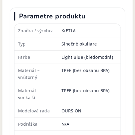
Parametre produktu
Značka / výrobca
KiETLA
Typ
Slnečné okuliare
Farba
Light Blue (bledomodrá)
Materiál –
TPEE (bez obsahu BPA)
vnútorný
Materiál –
TPEE (bez obsahu BPA)
vonkajší
Modelová rada
OURS ON
Podrážka
N/A