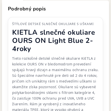
Podrobný popis
ŠTÝLOVÉ DETSKÉ SLNEČNÉ OKULIARE S UŠKAMI
KIETLA slnečné okuliare
OURS ON Light Blue 2-
4roky
Tieto rozkošné detské slnečné okuliare KiETLA z
kolekcie OURS ON v bledomodrom prevedení
spájajú hravý dizajn a maximálnu ochranu zraku.
Sú špeciálne navrhnuté pre deti od 2 do 4 rokov,
pričom ich unikátny rám s medvedími uškami si
okamžite získa pozornosť. Okuliare sú vybavené
polykarbonátovými sklami s filtrom kategórie 4,
čo zaisťuje 100% ochranu pred UVA, UVB a UVC
žiarením. Rám je vyrobený z inovatívneho
materiálu TPEE, ktorý je vysoko ohybný a