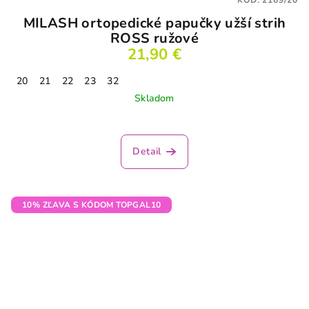
KÓD:
2169/20
MILASH ortopedické papučky užší strih
ROSS ružové
21,90 €
20
21
22
23
32
Skladom
Detail
10% ZĽAVA S KÓDOM TOPGAL10