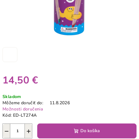
14,50 €
Jednotková
Skladom
cena:
Môžeme doručiť do:
11.8.2026
Možnosti doručenia
Kód:
ED-LT274A
−
+
Do košíka