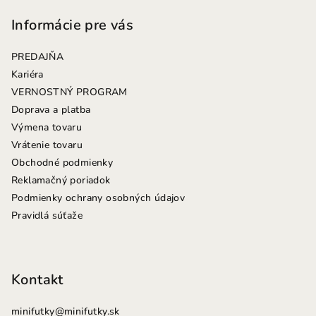
á
p
Informácie pre vás
ä
PREDAJŇA
t
Kariéra
i
VERNOSTNÝ PROGRAM
e
Doprava a platba
Výmena tovaru
Vrátenie tovaru
Obchodné podmienky
Reklamačný poriadok
Podmienky ochrany osobných údajov
Pravidlá súťaže
Kontakt
minifutky
@
minifutky.sk