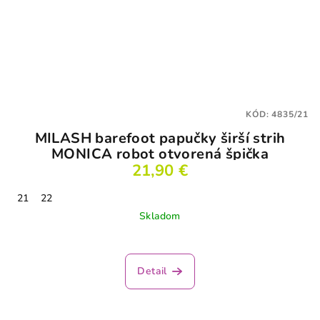
KÓD:
4835/21
MILASH barefoot papučky širší strih
MONICA robot otvorená špička
21,90 €
21
22
Skladom
Priemerné
hodnotenie
produktu
Detail
je
3,5
z