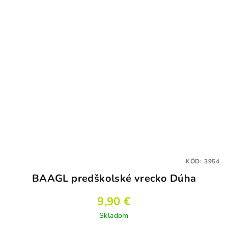
5
hviezdičiek.
KÓD:
3954
BAAGL predškolské vrecko Dúha
9,90 €
Skladom