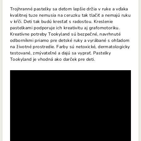
Trojhranné pastelky sa deťom lepšie držia v ruke a vďaka
kvalitnej tuze nemusia na ceruzku tak tlačiť a nemajú ruku
v kŕči. Deti tak budú kresťať s radosťou. Kreslenie
pastelkami podporuje ich kreativitu aj grafomotoriku.
Kreatívne potreby Tookyland sú bezpečné, navrhnuté
odborníkmi priamo pre detské ruky a vyrábané s ohľadom
na životné prostredie. Farby sú netoxické, dermatologicky
testované, zmývateľné a dajú sa vyprať. Pastelky
Tookyland je vhodná ako darček pre deti.