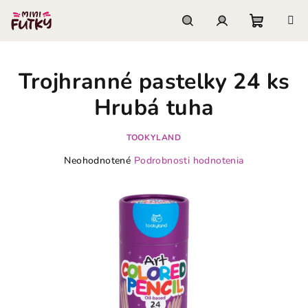
Prejsť
na
obsah
Nákupn
Hľadať
Prihlásenie
Trojhranné pastelky 24 ks
košík
Hrubá tuha
TOOKYLAND
Priemerné
Neohodnotené
Podrobnosti hodnotenia
hodnotenie
produktu
je
0,0
z
5
hviezdičiek.