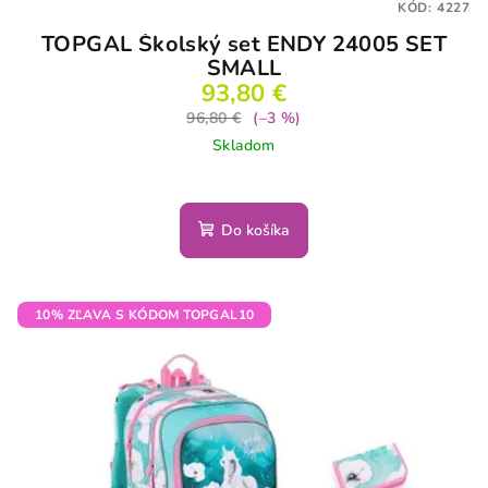
KÓD:
4227
TOPGAL Školský set ENDY 24005 SET
SMALL
93,80 €
96,80 €
(–3 %)
Skladom
Do košíka
10% ZĽAVA S KÓDOM TOPGAL10