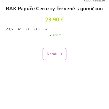
KÓD:
4865/30
RAK Papuče Ceruzky červené s gumičkou
23,90 €
29,5
32
33
33,5
37
Skladom
Detail