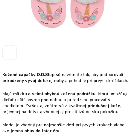
Kožené capačky D.D.Step
sú navrhnuté tak, aby podporovali
prirodzený vývoj detskej nohy
a pohodlie pri prvých krôčikoch.
Majú
mäkkú a veľmi ohybnú koženú podrážku
, ktorá umožňuje
dieťaťu cítiť povrch pod nohou a prirodzene pracovať s
chodidlom. Zvršok aj vnútro sú z
kvalitnej priedušnej kože
,
príjemnej na dotyk a vhodnej aj pre citlivú detskú pokožku.
Model je vhodný pre
najmenšie deti
pri prvých krokoch alebo
ako
jemná obuv do interiéru
.