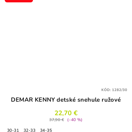
KÓD:
1282/30
DEMAR KENNY detské snehule ružové
22,70 €
37,90 €
(–40 %)
30-31
32-33
34-35