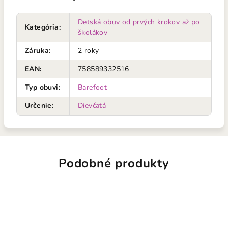
Detská obuv od prvých krokov až po
Kategória
:
školákov
Záruka
:
2 roky
EAN
:
758589332516
Typ obuvi
:
Barefoot
Určenie
:
Dievčatá
Podobné produkty