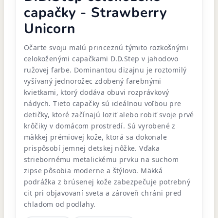
capačky - Strawberry
Unicorn
Očarte svoju malú princeznú týmito rozkošnými
celokoženými capačkami D.D.Step v jahodovo
ružovej farbe. Dominantou dizajnu je roztomilý
vyšívaný jednorožec zdobený farebnými
kvietkami, ktorý dodáva obuvi rozprávkový
nádych. Tieto capačky sú ideálnou voľbou pre
detičky, ktoré začínajú loziť alebo robiť svoje prvé
krôčiky v domácom prostredí. Sú vyrobené z
mäkkej prémiovej kože, ktorá sa dokonale
prispôsobí jemnej detskej nôžke. Vďaka
striebornému metalickému prvku na suchom
zipse pôsobia moderne a štýlovo. Mäkká
podrážka z brúsenej kože zabezpečuje potrebný
cit pri objavovaní sveta a zároveň chráni pred
chladom od podlahy.