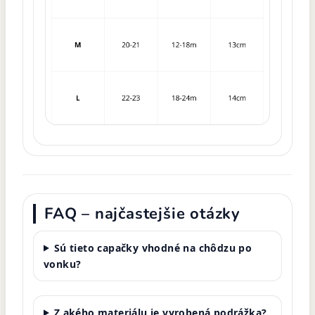
FAQ – najčastejšie otázky
Sú tieto capačky vhodné na chôdzu po
vonku?
Z akého materiálu je vyrobená podrážka?