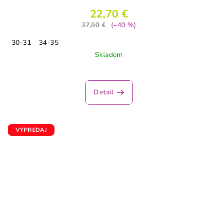
22,70 €
37,90 €
(–40 %)
30-31
34-35
Skladom
Priemerné
hodnotenie
produktu
Detail
je
1,5
z
5
VÝPREDAJ
hviezdičiek.