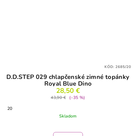
KÓD:
2685/20
D.D.STEP 029 chlapčenské zimné topánky
Royal Blue Dino
28,50 €
43,90 €
(–35 %)
20
Skladom