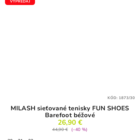
VÝPREDAJ
KÓD:
1873/30
MILASH sieťované tenisky FUN SHOES
Barefoot béžové
26,90 €
44,90 €
(–40 %)