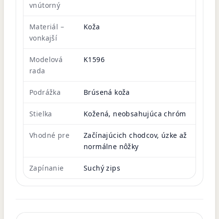
vnútorný
Materiál –
Koža
vonkajší
Modelová
K1596
rada
Podrážka
Brúsená koža
Stielka
Kožená, neobsahujúca chróm
Vhodné pre
Začínajúcich chodcov, úzke až
normálne nôžky
Zapínanie
Suchý zips