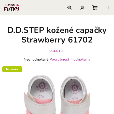
Prejsť
na
obsah
Nákupn
Hľadať
Prihlásenie
D.D.STEP kožené capačky
košík
Strawberry 61702
D.D.STEP
Priemerné
Neohodnotené
Podrobnosti hodnotenia
hodnotenie
produktu
Novinka
je
0,0
z
5
hviezdičiek.