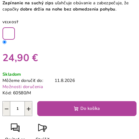
Zapínanie na suchý zips
uľahčuje obúvanie a zabezpečuje, že
capačky
dobre držia na nohe bez obmedzenia pohybu
.
VEĽKOSŤ
24,90 €
Jednotková
Skladom
cena:
Môžeme doručiť do:
11.8.2026
Možnosti doručenia
Kód:
60580/M
−
+
Do košíka