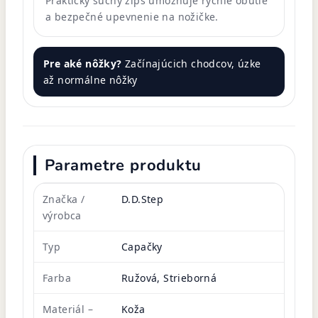
Praktický suchý zips umožňuje rýchle obutie
a bezpečné upevnenie na nožičke.
Pre aké nôžky?
Začínajúcich chodcov, úzke
až normálne nôžky
Parametre produktu
Značka /
D.D.Step
výrobca
Typ
Capačky
Farba
Ružová, Strieborná
Materiál –
Koža