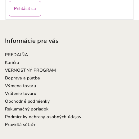
Prihlásiť sa
Z
á
p
Informácie pre vás
ä
PREDAJŇA
t
Kariéra
i
VERNOSTNÝ PROGRAM
e
Doprava a platba
Výmena tovaru
Vrátenie tovaru
Obchodné podmienky
Reklamačný poriadok
Podmienky ochrany osobných údajov
Pravidlá súťaže