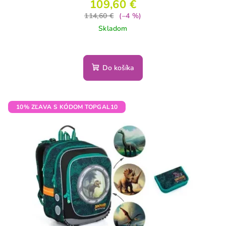
109,60 €
114,60 €
(–4 %)
Skladom
Do košíka
10% ZĽAVA S KÓDOM TOPGAL10