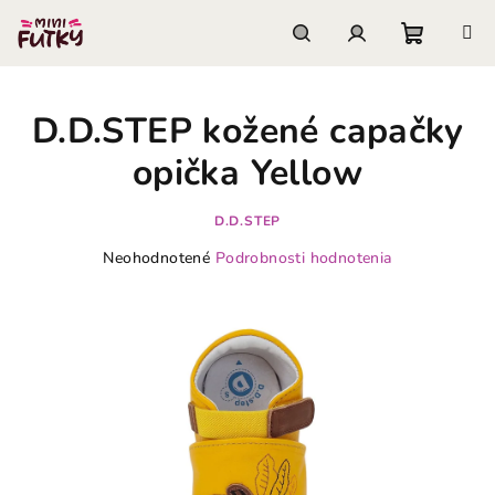
Prejsť
na
obsah
Nákupn
Hľadať
Prihlásenie
D.D.STEP kožené capačky
košík
opička Yellow
D.D.STEP
Priemerné
Neohodnotené
Podrobnosti hodnotenia
hodnotenie
produktu
je
0,0
z
5
hviezdičiek.