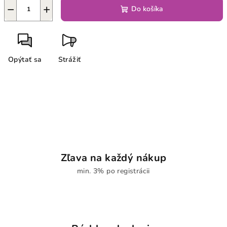
−
+
Do košíka
Opýtať sa
Strážiť
Zľava na každý nákup
min. 3% po registrácii