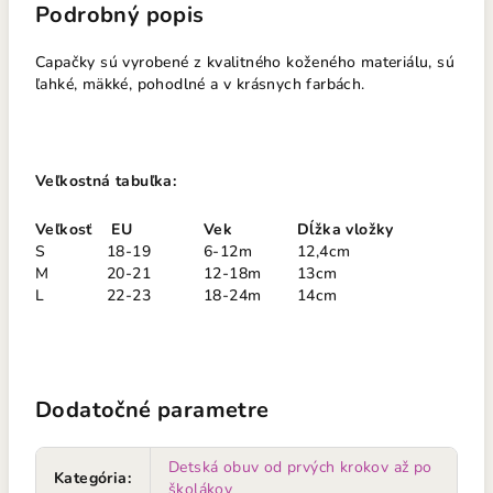
Podrobný popis
Capačky sú vyrobené z kvalitného koženého materiálu, sú
ľahké, mäkké, pohodlné a v krásnych farbách.
Veľkostná tabuľka:
Veľkosť
EU
Vek
Dĺžka vložky
S
18-19
6-12m
12,4cm
M
20-21
12-18m
13cm
L
22-23
18-24m
14cm
Dodatočné parametre
Detská obuv od prvých krokov až po
Kategória
:
školákov