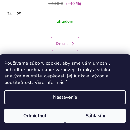
44,90 €
(–40 %)
24
25
Skladom
Priemerné
hodnotenie
produktu
Detail
je
5,0
z
Používame súbory cookie, aby sme vám umožnili
5
VÝPREDAJ
pohodlné prehliadanie webovej stránky a vďaka
hviezdičiek.
analýze neustále zlepšovali jej funkcie, výkon a
použiteľnosť.
Viac informácií
Nastavenie
Odmietnuť
Súhlasím