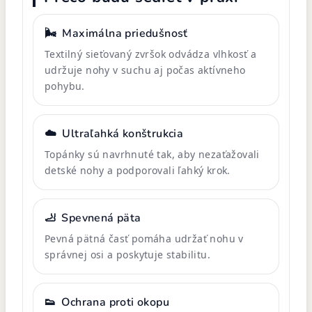
🌬️
Maximálna priedušnosť
Textilný sieťovaný zvršok odvádza vlhkosť a
udržuje nohy v suchu aj počas aktívneho
pohybu.
☁️
Ultraľahká konštrukcia
Topánky sú navrhnuté tak, aby nezaťažovali
detské nohy a podporovali ľahký krok.
🦶
Spevnená päta
Pevná pätná časť pomáha udržať nohu v
správnej osi a poskytuje stabilitu.
👟
Ochrana proti okopu