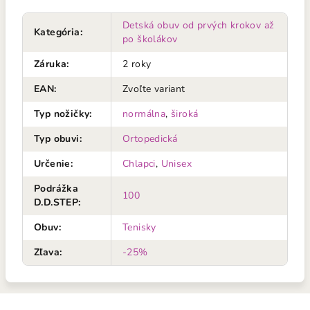
Detská obuv od prvých krokov až
Kategória
:
po školákov
Záruka
:
2 roky
EAN
:
Zvoľte variant
Typ nožičky
:
normálna
,
široká
Typ obuvi
:
Ortopedická
Určenie
:
Chlapci
,
Unisex
Podrážka
100
D.D.STEP
:
Obuv
:
Tenisky
Zľava
:
-25%