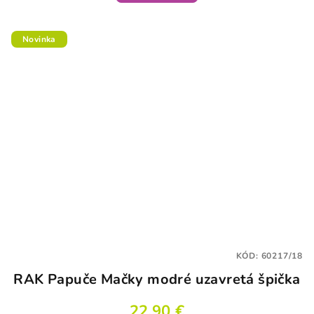
5,0
z
5
Novinka
hviezdičiek.
KÓD:
60217/18
RAK Papuče Mačky modré uzavretá špička
22,90 €