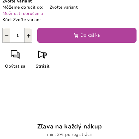
Zvoľte variant
cena:
Môžeme doručiť do:
Zvoľte variant
Možnosti doručenia
Kód:
Zvoľte variant
−
+
Do košíka
Opýtať sa
Strážiť
Zľava na každý nákup
min. 3% po registrácii