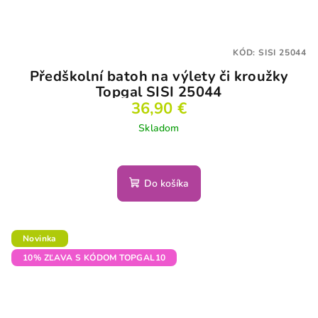
KÓD:
SISI 25044
Předškolní batoh na výlety či kroužky
Topgal SISI 25044
36,90 €
Skladom
Do košíka
Novinka
10% ZĽAVA S KÓDOM TOPGAL10