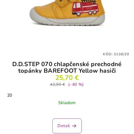
KÓD:
3138/20
D.D.STEP 070 chlapčenské prechodné
topánky BAREFOOT Yellow hasiči
25,70 €
42,90 €
(–40 %)
20
Skladom
Priemerné
hodnotenie
produktu
Detail
je