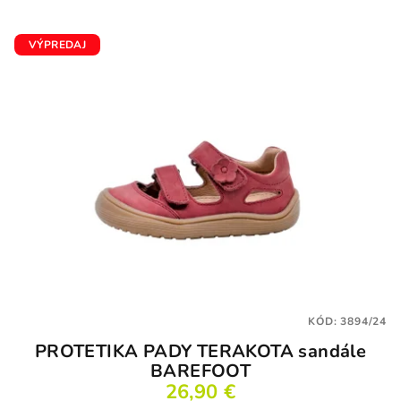
5,0
z
5
VÝPREDAJ
hviezdičiek.
KÓD:
3894/24
PROTETIKA PADY TERAKOTA sandále
BAREFOOT
26,90 €