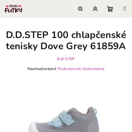
Prejsť
na
obsah
Nákupn
Hľadať
Prihlásenie
D.D.STEP 100 chlapčenské
košík
tenisky Dove Grey 61859A
D.D.STEP
Priemerné
Neohodnotené
Podrobnosti hodnotenia
hodnotenie
produktu
je
0,0
z
5
hviezdičiek.