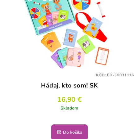
KÓD:
ED-EK031116
Hádaj, kto som! SK
16,90 €
Skladom
Priemerné
hodnotenie
produktu
Do košíka
je