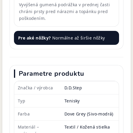
Vyvýšená gumená podrážka v prednej časti
chráni prsty pred nárazmi a topánku pred
poškodením.
Pre aké nôžky?
Normálne až širšie nôžky
Parametre produktu
Značka / výrobca
D.D.Step
Typ
Tenisky
Farba
Dove Grey (Sivo-modrá)
Materiál –
Textil / Kožená stielka