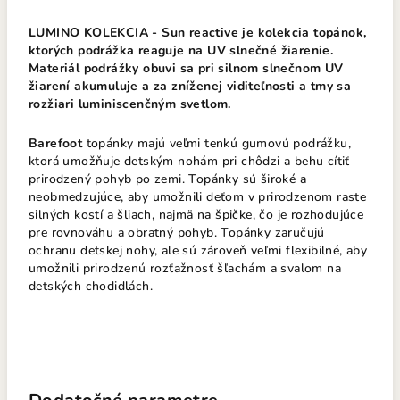
LUMINO KOLEKCIA
- Sun reactive je kolekcia topánok,
ktorých podrážka reaguje na UV slnečné žiarenie.
Materiál podrážky obuvi sa pri silnom slnečnom UV
žiarení akumuluje a za zníženej viditeľnosti a tmy sa
rozžiari luminiscenčným svetlom.
Barefoot
topánky majú veľmi tenkú gumovú podrážku,
ktorá umožňuje detským nohám pri chôdzi a behu cítiť
prirodzený pohyb po zemi. Topánky sú široké a
neobmedzujúce, aby umožnili deťom v prirodzenom raste
silných kostí a šliach, najmä na špičke, čo je rozhodujúce
pre rovnováhu a obratný pohyb. Topánky zaručujú
ochranu detskej nohy, ale sú zároveň veľmi flexibilné, aby
umožnili prirodzenú rozťažnosť šľachám a svalom na
detských chodidlách.