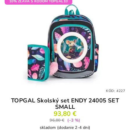
5
10% ZĽAVA S KÓDOM TOPGAL10
hviezdičiek.
KÓD:
4227
TOPGAL Školský set ENDY 24005 SET
SMALL
93,80 €
96,80 €
(–3 %)
skladom (dodanie 2-4 dni)