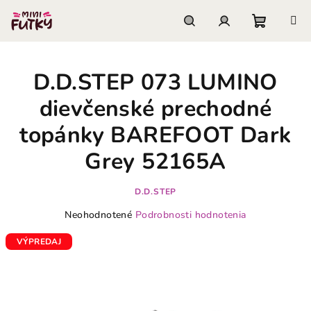
Prejsť
na
obsah
Nákupn
Hľadať
Prihlásenie
D.D.STEP 073 LUMINO
košík
dievčenské prechodné
topánky BAREFOOT Dark
Grey 52165A
D.D.STEP
Priemerné
Neohodnotené
Podrobnosti hodnotenia
hodnotenie
produktu
VÝPREDAJ
je
0,0
z
5