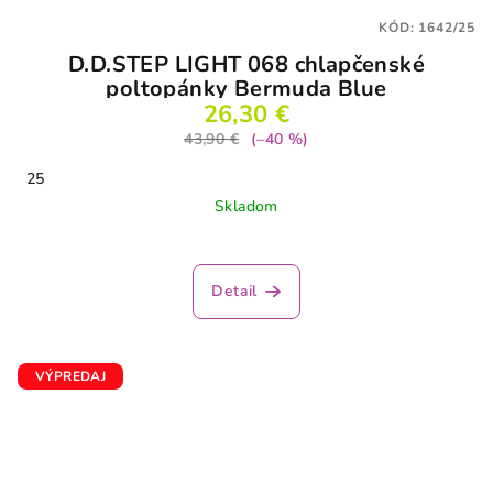
KÓD:
1642/25
D.D.STEP LIGHT 068 chlapčenské
poltopánky Bermuda Blue
26,30 €
43,90 €
(–40 %)
25
Skladom
Detail
VÝPREDAJ