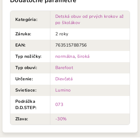
Dodatočné parametre
Detská obuv od prvých krokov až
Kategória
:
po školákov
Záruka
:
2 roky
EAN
:
763515788756
Typ nožičky
:
normálna
,
široká
Typ obuvi
:
Barefoot
Určenie
:
Dievčatá
Svietiace
:
Lumino
Podrážka
073
D.D.STEP
:
Zľava
:
-30%