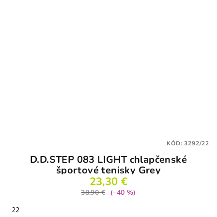
KÓD:
3292/22
D.D.STEP 083 LIGHT chlapčenské
športové tenisky Grey
23,30 €
38,90 €
(–40 %)
22