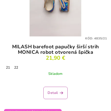
KÓD:
4835/21
MILASH barefoot papučky širší strih
MONICA robot otvorená špička
21,90 €
21
22
Skladom
Priemerné
hodnotenie
produktu
Detail
je
3,5
z