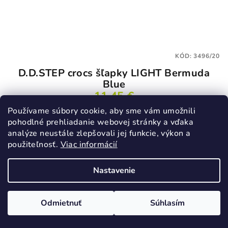
KÓD:
3496/20
D.D.STEP crocs šľapky LIGHT Bermuda
Blue
11,45 €
22,90 €
(–50 %)
Používame súbory cookie, aby sme vám umožnili
pohodlné prehliadanie webovej stránky a vďaka
20
analýze neustále zlepšovali jej funkcie, výkon a
Skladom
použiteľnosť.
Viac informácií
Nastavenie
Detail
Odmietnuť
Súhlasím
VÝPREDAJ