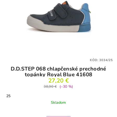
KÓD:
3034/25
D.D.STEP 068 chlapčenské prechodné
topánky Royal Blue 41608
27,20 €
38,90 €
(–30 %)
25
Skladom