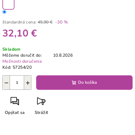
štandardná cena:
45,90 €
–30 %
32,10 €
Jednotková
Skladom
cena:
Môžeme doručiť do:
10.8.2026
Možnosti doručenia
Kód:
57254/20
−
+
Do košíka
Opýtať sa
Strážiť