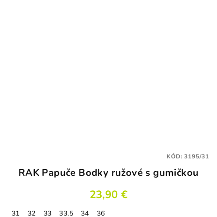
KÓD:
3195/31
RAK Papuče Bodky ružové s gumičkou
23,90 €
31
32
33
33,5
34
36