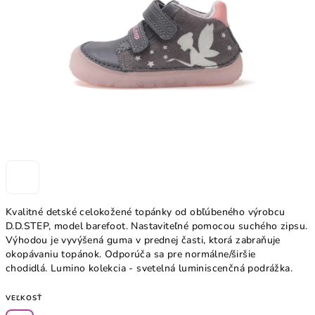
hviezdičiek.
Kvalitné detské celokožené topánky od obľúbeného výrobcu
D.D.STEP, model barefoot. Nastaviteľné pomocou suchého zipsu.
Výhodou je vyvýšená guma v prednej časti, ktorá zabraňuje
okopávaniu topánok. Odporúča sa pre normálne/širšie
chodidlá.
Lumino kolekcia - svetelná luminiscenčná podrážka.
VEĽKOSŤ