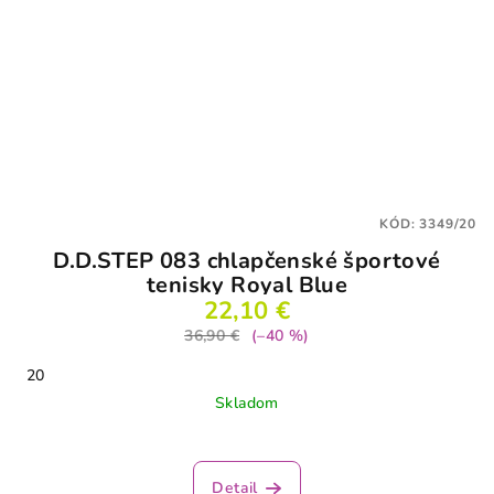
KÓD:
3349/20
D.D.STEP 083 chlapčenské športové
tenisky Royal Blue
22,10 €
36,90 €
(–40 %)
20
Skladom
Detail