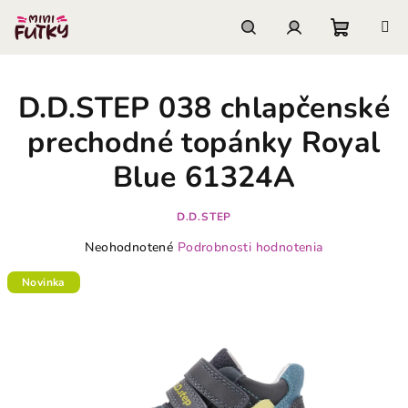
Prejsť
na
obsah
Nákupn
Hľadať
Prihlásenie
D.D.STEP 038 chlapčenské
košík
prechodné topánky Royal
Blue 61324A
D.D.STEP
Priemerné
Neohodnotené
Podrobnosti hodnotenia
hodnotenie
produktu
Novinka
je
0,0
z
5
hviezdičiek.