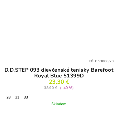
KÓD:
53888/28
D.D.STEP 093 dievčenské tenisky Barefoot
Royal Blue 51399D
23,30 €
38,90 €
(–40 %)
28
31
33
Skladom