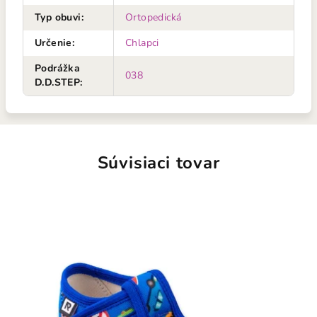
Typ obuvi
:
Ortopedická
Určenie
:
Chlapci
Podrážka
038
D.D.STEP
:
Súvisiaci tovar