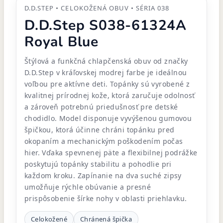
D.D.STEP • CELOKOŽENÁ OBUV • SÉRIA 038
D.D.Step S038-61324A
Royal Blue
Štýlová a funkčná chlapčenská obuv od značky
D.D.Step v kráľovskej modrej farbe je ideálnou
voľbou pre aktívne deti. Topánky sú vyrobené z
kvalitnej prírodnej kože, ktorá zaručuje odolnosť
a zároveň potrebnú priedušnosť pre detské
chodidlo. Model disponuje vyvýšenou gumovou
špičkou, ktorá účinne chráni topánku pred
okopaním a mechanickým poškodením počas
hier. Vďaka spevnenej päte a flexibilnej podrážke
poskytujú topánky stabilitu a pohodlie pri
každom kroku. Zapínanie na dva suché zipsy
umožňuje rýchle obúvanie a presné
prispôsobenie šírke nohy v oblasti priehlavku.
Celokožené
Chránená špička