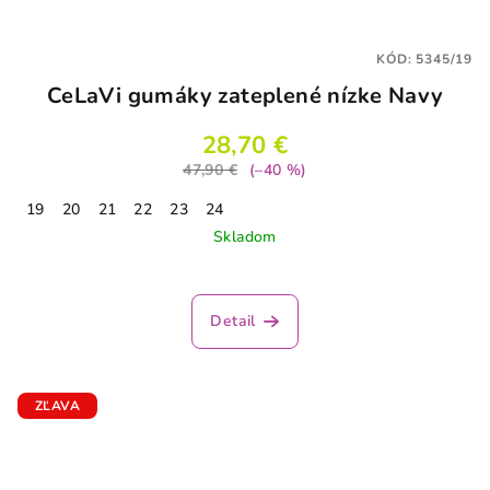
KÓD:
5345/19
CeLaVi gumáky zateplené nízke Navy
28,70 €
47,90 €
(–40 %)
19
20
21
22
23
24
Skladom
Detail
ZĽAVA