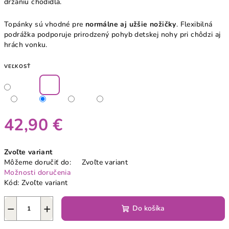
držaniu chodidla.
Topánky sú vhodné pre
normálne aj užšie nožičky
. Flexibilná
podrážka podporuje prirodzený pohyb detskej nohy pri chôdzi aj
hrách vonku.
VEĽKOSŤ
42,90 €
Jednotková
Zvoľte variant
cena:
Môžeme doručiť do:
Zvoľte variant
Možnosti doručenia
Kód:
Zvoľte variant
−
+
Do košíka