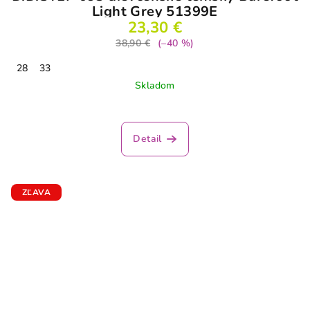
Light Grey 51399E
23,30 €
38,90 €
(–40 %)
28
33
Skladom
Detail
ZĽAVA