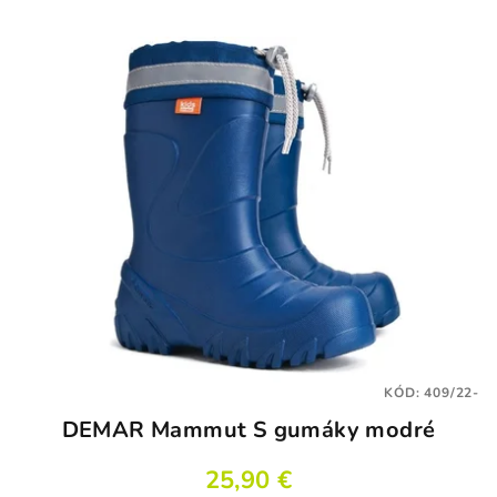
5,0
z
5
hviezdičiek.
KÓD:
409/22-
DEMAR Mammut S gumáky modré
25,90 €