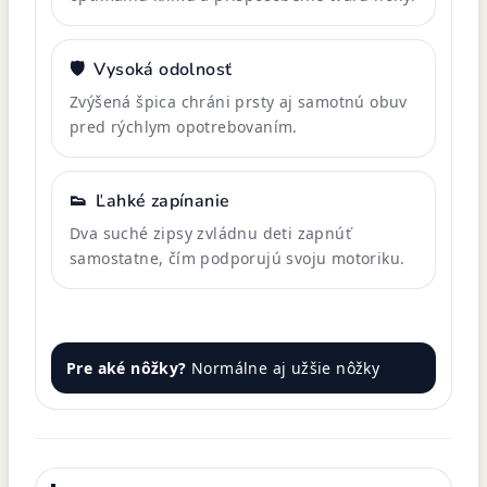
🛡️
Vysoká odolnosť
Zvýšená špica chráni prsty aj samotnú obuv
pred rýchlym opotrebovaním.
👟
Ľahké zapínanie
Dva suché zipsy zvládnu deti zapnúť
samostatne, čím podporujú svoju motoriku.
Pre aké nôžky?
Normálne aj užšie nôžky