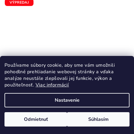
VÝPREDAJ
Používame súbory cookie, aby sme vám umožnili
pohodlné prehliadanie webovej stránky a vďaka
analýze neustále zlepšovali jej funkcie, výkon a
použiteľnosť.
Viac informácií
KÓD:
DB-C086-51716/24
Nastavenie
D.D.STEP 086 chlapčenské plátenky
otvorené Barefoot Grey
16,70 €
Odmietnuť
Súhlasím
23,90 €
(–30 %)