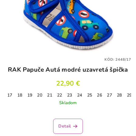
KÓD:
2448/17
RAK Papuče Autá modré uzavretá špička
22,90 €
17
18
19
20
21
22
23
24
25
26
27
28
29
Skladom
Priemerné
hodnotenie
produktu
Detail
je