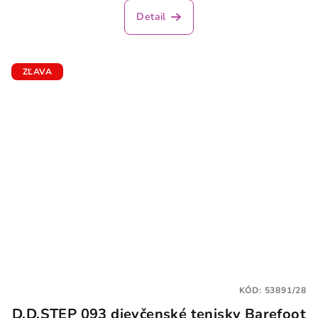
Detail
ZĽAVA
KÓD:
53891/28
D.D.STEP 093 dievčenské tenisky Barefoot