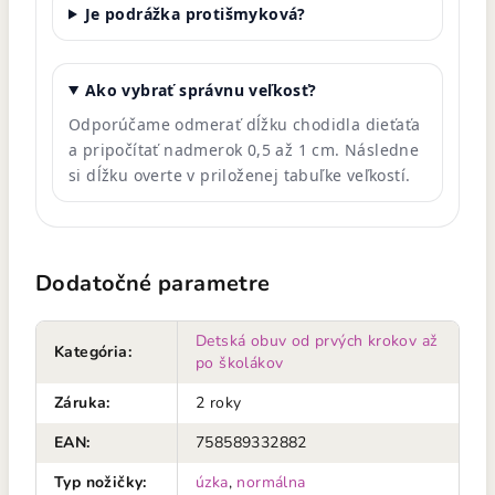
Je podrážka protišmyková?
Ako vybrať správnu veľkosť?
Odporúčame odmerať dĺžku chodidla dieťaťa
a pripočítať nadmerok 0,5 až 1 cm. Následne
si dĺžku overte v priloženej tabuľke veľkostí.
Dodatočné parametre
Detská obuv od prvých krokov až
Kategória
:
po školákov
Záruka
:
2 roky
EAN
:
758589332882
Typ nožičky
:
úzka
,
normálna