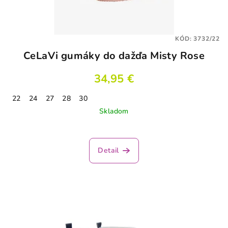
KÓD:
3732/22
CeLaVi gumáky do dažďa Misty Rose
34,95 €
22
24
27
28
30
Skladom
Detail