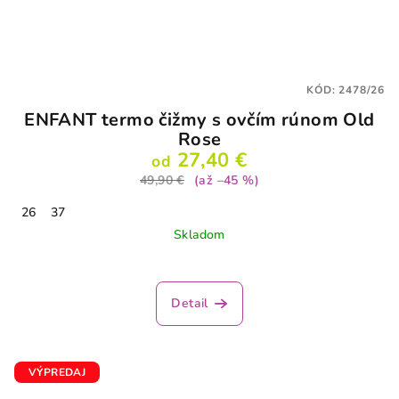
KÓD:
2478/26
ENFANT termo čižmy s ovčím rúnom Old
Rose
27,40 €
od
49,90 €
(až –45 %)
26
37
Skladom
Priemerné
hodnotenie
produktu
Detail
je
3,7
z
5
VÝPREDAJ
hviezdičiek.