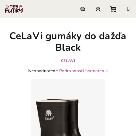
Prejsť
na
obsah
Nákupn
Hľadať
Prihlásenie
CeLaVi gumáky do dažďa
košík
Black
CELAVI
Priemerné
Neohodnotené
Podrobnosti hodnotenia
hodnotenie
produktu
je
0,0
z
5
hviezdičiek.