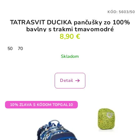
KÓD:
5603/50
TATRASVIT DUCIKA pančušky zo 100%
bavlny s trakmi tmavomodré
8,90 €
50
70
Skladom
Detail
10% ZĽAVA S KÓDOM TOPGAL10