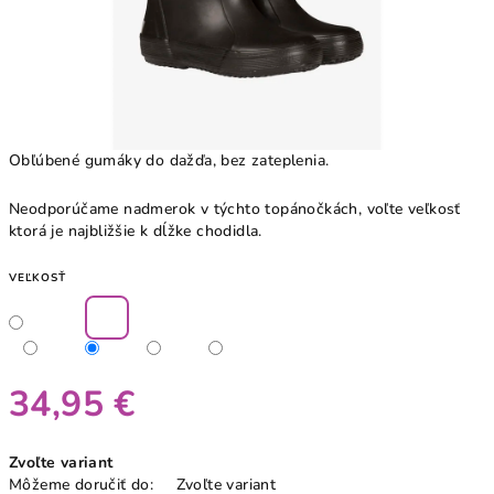
Obľúbené gumáky do dažďa, bez zateplenia.
Neodporúčame nadmerok v týchto topánočkách, voľte veľkosť
ktorá je najbližšie k dĺžke chodidla.
VEĽKOSŤ
34,95 €
Jednotková
Zvoľte variant
cena:
Môžeme doručiť do:
Zvoľte variant