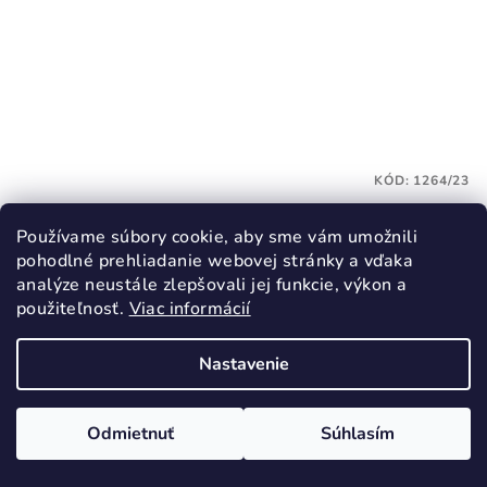
KÓD:
1264/23
DEMAR REMI detské snehule modré
Používame súbory cookie, aby sme vám umožnili
pohodlné prehliadanie webovej stránky a vďaka
18,50 €
analýze neustále zlepšovali jej funkcie, výkon a
30,90 €
(–40 %)
použiteľnosť.
Viac informácií
23
Skladom
Nastavenie
Priemerné
hodnotenie
Odmietnuť
Súhlasím
produktu
Detail
je
4,5