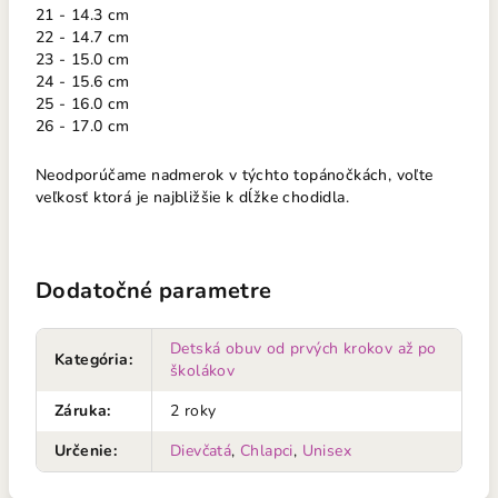
21 - 14.3 cm
22 - 14.7 cm
23 - 15.0 cm
24 - 15.6 cm
25 - 16.0 cm
26 - 17.0 cm
Neodporúčame nadmerok v týchto topánočkách, voľte
veľkosť ktorá je najbližšie k dĺžke chodidla.
Dodatočné parametre
Detská obuv od prvých krokov až po
Kategória
:
školákov
Záruka
:
2 roky
Určenie
:
Dievčatá
,
Chlapci
,
Unisex