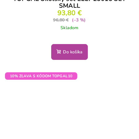
SMALL
93,80 €
96,80 €
(–3 %)
Skladom
Do košíka
10% ZĽAVA S KÓDOM TOPGAL10