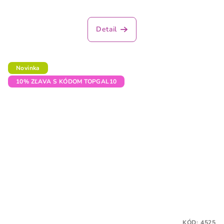
Detail
Novinka
10% ZĽAVA S KÓDOM TOPGAL10
KÓD:
4525