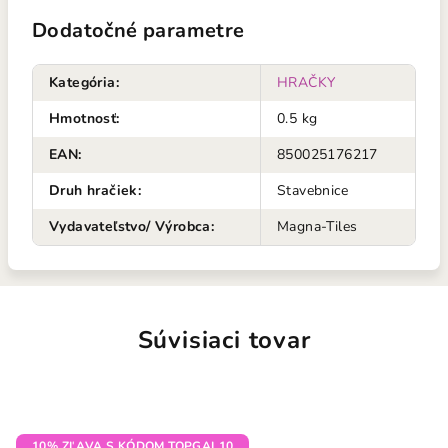
Dodatočné parametre
Kategória
:
HRAČKY
Hmotnosť
:
0.5 kg
EAN
:
850025176217
Druh hračiek
:
Stavebnice
Vydavateľstvo/ Výrobca
:
Magna-Tiles
Súvisiaci tovar
10% ZĽAVA S KÓDOM TOPGAL10