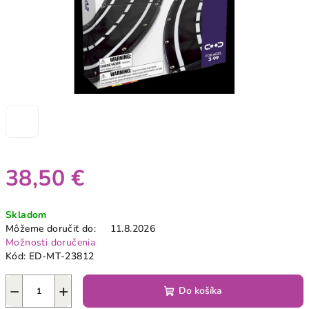
38,50 €
Jednotková
Skladom
cena:
Môžeme doručiť do:
11.8.2026
Možnosti doručenia
Kód:
ED-MT-23812
−
+
Do košíka