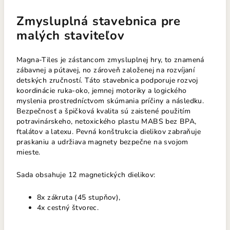
Zmysluplná stavebnica pre
malých staviteľov
Magna-Tiles je zástancom zmysluplnej hry, to znamená
zábavnej a pútavej, no zároveň založenej na rozvíjaní
detských zručností. Táto stavebnica podporuje rozvoj
koordinácie ruka-oko, jemnej motoriky a logického
myslenia prostredníctvom skúmania príčiny a následku.
Bezpečnosť a špičková kvalita sú zaistené použitím
potravinárskeho, netoxického plastu MABS bez BPA,
ftalátov a latexu. Pevná konštrukcia dielikov zabraňuje
praskaniu a udržiava magnety bezpečne na svojom
mieste.
Sada obsahuje 12 magnetických dielikov:
8x zákruta (45 stupňov),
4x cestný štvorec.