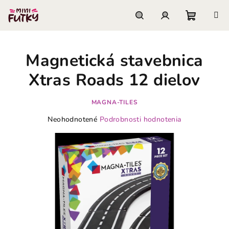
Prejsť
na
obsah
Nákupn
Hľadať
Prihlásenie
Magnetická stavebnica
košík
Xtras Roads 12 dielov
MAGNA-TILES
Priemerné
Neohodnotené
Podrobnosti hodnotenia
hodnotenie
produktu
je
0,0
z
5
hviezdičiek.