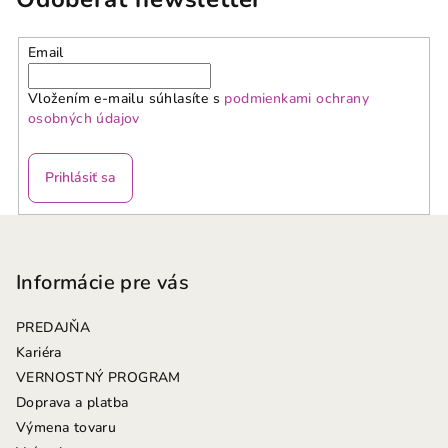
Email
Vložením e-mailu súhlasíte s
podmienkami ochrany
osobných údajov
Prihlásiť sa
Z
á
p
Informácie pre vás
ä
PREDAJŇA
t
Kariéra
i
VERNOSTNÝ PROGRAM
e
Doprava a platba
Výmena tovaru