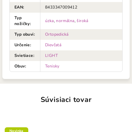
EAN
:
8433347009412
Typ
úzka
,
normálna
,
široká
nožičky
:
Typ obuvi
:
Ortopedická
Určenie
:
Dievčatá
Svietiace
:
LIGHT
Obuv
:
Tenisky
Súvisiaci tovar
Novinka