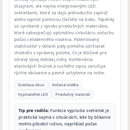
dizajnom, ale najmä integrovanými LED
svetielkami, ktoré sa dajú jednoducho zapnúť
alebo vypnúť pomocou tlačidla na boku. Topánky
sú vyrobené z vysoko priedušných materiálov,
ktoré zabezpečujú optimálnu cirkuláciu vzduchu
počas celodenného nosenia. Patentovaný
stabilizátor v oblasti päty pomáha udržiavať
chodidlo v správnej polohe, čo je kľúčové pre
zdravý vývoj detskej nohy. Kombinácia
elastických šnúrok a suchého zipsu zaručuje
rýchle obúvanie a pevné uchytenie na nohe.
Svietiaca obuv
Kožená stielka
Vypínateľné LED
Priedušný materiál
Tip pre rodiča:
Funkcia vypnutia svetielok je
praktická najmä v situáciách, kde by blikanie
mohlo pôsobiť rušivo, napríklad počas