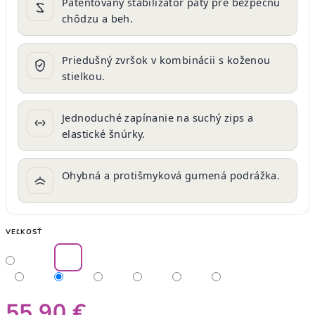
Patentovaný stabilizátor päty pre bezpečnú
chôdzu a beh.
Priedušný zvršok v kombinácii s koženou
stielkou.
Jednoduché zapínanie na suchý zips a
elastické šnúrky.
Ohybná a protišmyková gumená podrážka.
VEĽKOSŤ
55,90 €