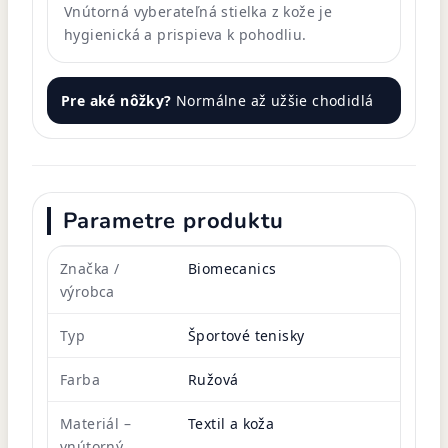
Vnútorná vyberateľná stielka z kože je
hygienická a prispieva k pohodliu.
Pre aké nôžky?
Normálne až užšie chodidlá
Parametre produktu
Značka /
Biomecanics
výrobca
Typ
Športové tenisky
Farba
Ružová
Materiál –
Textil a koža
vnútorný