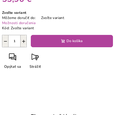
Jednotková
Zvoľte variant
cena:
Môžeme doručiť do:
Zvoľte variant
Možnosti doručenia
Kód:
Zvoľte variant
−
+
Do košíka
Opýtať sa
Strážiť