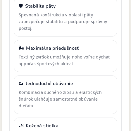
🛡️
Stabilita päty
Spevnená konštrukcia v oblasti päty
zabezpečuje stabilitu a podporuje správny
postoj.
🌬️
Maximálna priedušnosť
Textilný zvršok umožňuje nohe voľne dýchať
aj počas športových aktivít.
👟
Jednoduché obúvanie
Kombinácia suchého zipsu a elastických
šnúrok uľahčuje samostatné obúvanie
dieťaťa.
🦶
Kožená stielka