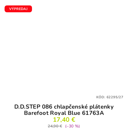
VÝPREDAJ
KÓD:
62295/27
D.D.STEP 086 chlapčenské plátenky
Barefoot Royal Blue 61763A
17,40 €
24,90 €
(–30 %)