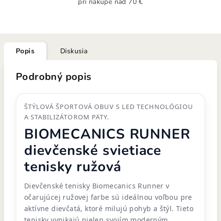
pri nákupe nad 70 €
Popis
Diskusia
Podrobný popis
ŠTÝLOVÁ ŠPORTOVÁ OBUV S LED TECHNOLÓGIOU
A STABILIZÁTOROM PÄTY.
BIOMECANICS RUNNER
dievčenské svietiace
tenisky ružová
Dievčenské tenisky Biomecanics Runner v
očarujúcej ružovej farbe sú ideálnou voľbou pre
aktívne dievčatá, ktoré milujú pohyb a štýl. Tieto
tenisky vynikajú nielen svojím moderným