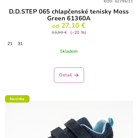
KÓD:
62796/21
D.D.STEP 065 chlapčenské tenisky Moss
Green 61360A
27,10 €
od
33,90 €
(–20 %)
21
31
Skladom
Detail
Novinka