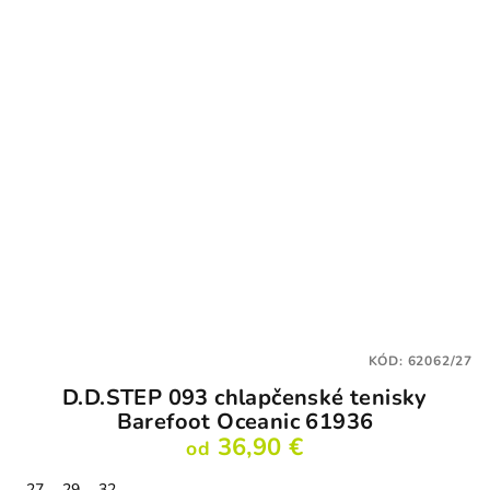
KÓD:
62062/27
D.D.STEP 093 chlapčenské tenisky
Barefoot Oceanic 61936
36,90 €
od
27
29
32