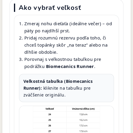
Ako vybrať veľkosť
Zmeraj nohu dieťaťa (ideálne večer) – od
päty po najdlhší prst.
Pridaj rozumnú rezervu podľa toho, či
chceš topánky skôr „na teraz“ alebo na
dlhšie obdobie.
Porovnaj s veľkostnou tabuľkou pre
podrážku
Biomecanics Runner
.
Veľkostná tabuľka (Biomecanics
Runner):
kliknite na tabuľku pre
zväčšenie originálu.