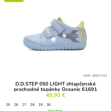
KÓD:
60917/25
D.D.STEP 050 LIGHT chlapčenské
prechodné topánky Oceanic 61691
49,90 €
25
26
27
28
29
30
Skladom