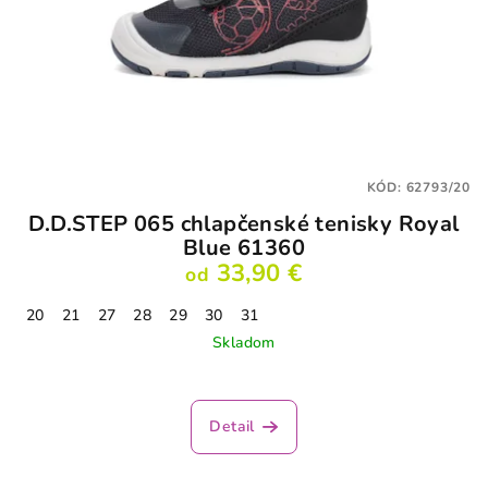
KÓD:
62793/20
D.D.STEP 065 chlapčenské tenisky Royal
Blue 61360
33,90 €
od
20
21
27
28
29
30
31
Skladom
Detail