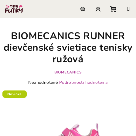
Prejsť
na
obsah
Nákupn
Hľadať
Prihlásenie
BIOMECANICS RUNNER
košík
dievčenské svietiace tenisky
ružová
BIOMECANICS
Priemerné
Neohodnotené
Podrobnosti hodnotenia
hodnotenie
produktu
Novinka
je
0,0
z
5
hviezdičiek.