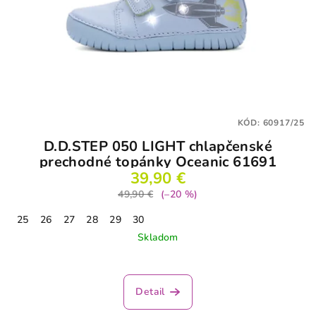
KÓD:
60917/25
D.D.STEP 050 LIGHT chlapčenské
prechodné topánky Oceanic 61691
39,90 €
49,90 €
(–20 %)
25
26
27
28
29
30
Skladom
Priemerné
hodnotenie
produktu
Detail
je