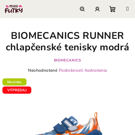
Prejsť
na
obsah
Nákupn
Hľadať
Prihlásenie
BIOMECANICS RUNNER
košík
chlapčenské tenisky modrá
BIOMECANICS
Priemerné
Neohodnotené
Podrobnosti hodnotenia
hodnotenie
produktu
Novinka
je
VÝPREDAJ
0,0
z
5
hviezdičiek.