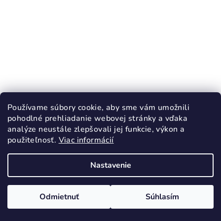
KÓD:
66324/30
Používame súbory cookie, aby sme vám umožnili
ANTAL RASCAL Ladybug barefoot
pohodlné prehliadanie webovej stránky a vďaka
papučky červené uzavretá špička
analýze neustále zlepšovali jej funkcie, výkon a
21,90 €
použiteľnosť.
Viac informácií
30
Nastavenie
Skladom
Odmietnuť
Súhlasím
Detail