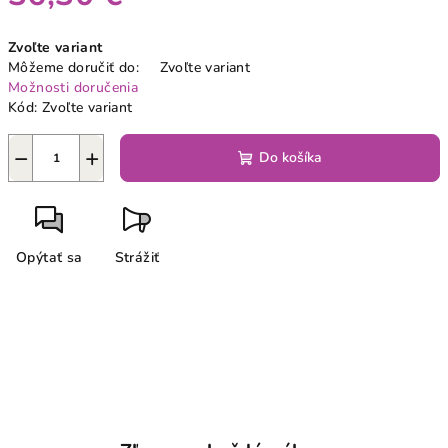
Jednotková
Zvoľte variant
cena:
Môžeme doručiť do:
Zvoľte variant
Možnosti doručenia
Kód:
Zvoľte variant
−
+
Do košíka
Opýtať sa
Strážiť