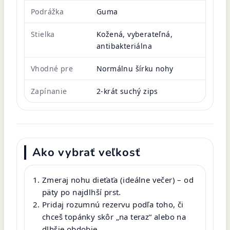
Podrážka
Guma
Stielka
Kožená, vyberateľná,
antibakteriálna
Vhodné pre
Normálnu šírku nohy
Zapínanie
2-krát suchý zips
Ako vybrať veľkosť
Zmeraj nohu dieťaťa (ideálne večer) – od
päty po najdlhší prst.
Pridaj rozumnú rezervu podľa toho, či
chceš topánky skôr „na teraz“ alebo na
dlhšie obdobie.