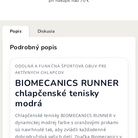
pri nákupe nad 70 €
Popis
Diskusia
Podrobný popis
ODOLNÁ A FUNKČNÁ ŠPORTOVÁ OBUV PRE
AKTÍVNYCH CHLAPCOV
BIOMECANICS RUNNER
chlapčenské tenisky
modrá
Chlapčenské tenisky BIOMECANICS RUNNER v
dynamickej modrej farbe s oranžovými prvkami
sú navrhnuté tak, aby zvládli každodenné
dobrodružstvá vašich detí. Značka Biomecanics v