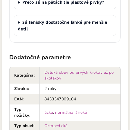
Prečo sú na pätách tie plastové prvky?
Sú tenisky dostatočne ľahké pre menšie
deti?
Dodatočné parametre
Detská obuv od prvých krokov až po
Kategória
:
školákov
Záruka
:
2 roky
EAN
:
8433347009184
Typ
úzka
,
normálna
,
široká
nožičky
:
Typ obuvi
:
Ortopedická