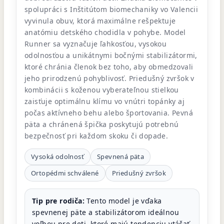
spolupráci s Inštitútom biomechaniky vo Valencii
vyvinula obuv, ktorá maximálne rešpektuje
anatómiu detského chodidla v pohybe. Model
Runner sa vyznačuje ľahkosťou, vysokou
odolnosťou a unikátnymi bočnými stabilizátormi,
ktoré chránia členok bez toho, aby obmedzovali
jeho prirodzenú pohyblivosť. Priedušný zvršok v
kombinácii s koženou vyberateľnou stielkou
zaisťuje optimálnu klímu vo vnútri topánky aj
počas aktívneho behu alebo športovania. Pevná
päta a chránená špička poskytujú potrebnú
bezpečnosť pri každom skoku či dopade.
Vysoká odolnosť
Spevnená päta
Ortopédmi schválené
Priedušný zvršok
Tip pre rodiča:
Tento model je vďaka
spevnenej päte a stabilizátorom ideálnou
voľbou pre deti, ktoré majú tendenciu vtáčať