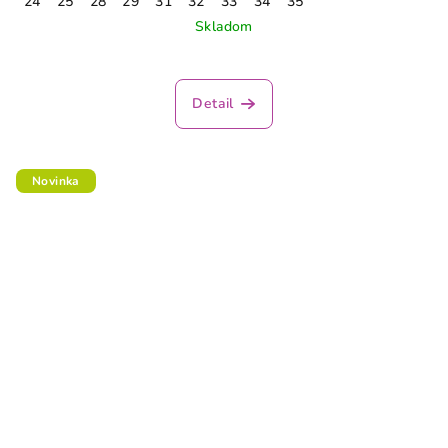
24
25
28
29
31
32
33
34
35
Skladom
Detail
Novinka