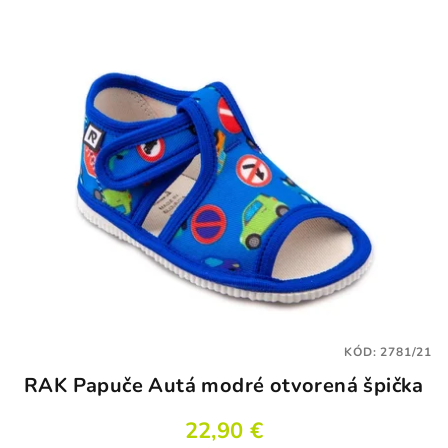
5,0
z
5
hviezdičiek.
KÓD:
2781/21
RAK Papuče Autá modré otvorená špička
22,90 €