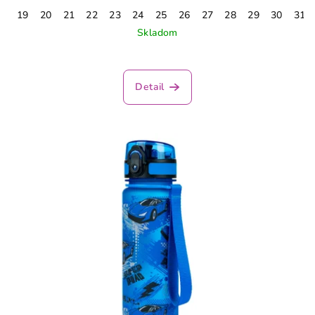
19
20
21
22
23
24
25
26
27
28
29
30
31
Skladom
Priemerné
hodnotenie
produktu
Detail
je
3,1
z
5
hviezdičiek.