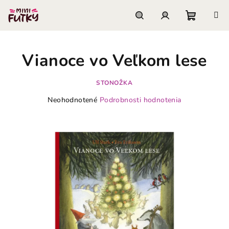
Prejsť
na
obsah
Nákupn
Hľadať
Prihlásenie
Vianoce vo Veľkom lese
košík
STONOŽKA
Priemerné
Neohodnotené
Podrobnosti hodnotenia
hodnotenie
produktu
je
0,0
z
5
hviezdičiek.