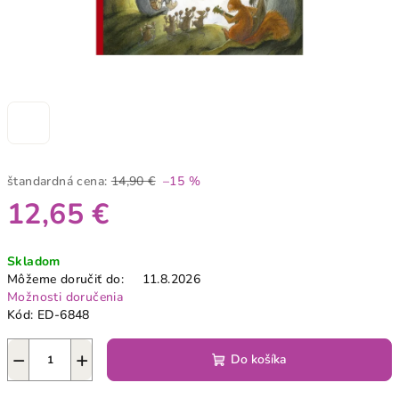
štandardná cena:
14,90 €
–15 %
12,65 €
Jednotková
Skladom
cena:
Môžeme doručiť do:
11.8.2026
Možnosti doručenia
Kód:
ED-6848
−
+
Do košíka