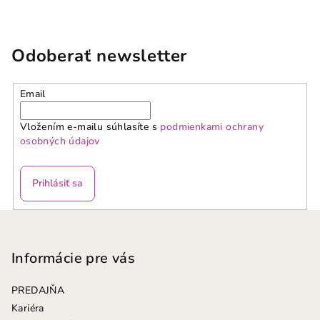
Odoberať newsletter
Email
Vložením e-mailu súhlasíte s
podmienkami ochrany
osobných údajov
Prihlásiť sa
Z
á
p
Informácie pre vás
ä
PREDAJŇA
t
Kariéra
i