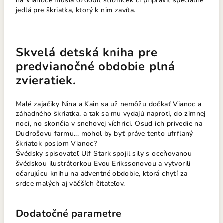
na Vianoce musia ozdobiť stromček či pripraviť špeciálne
jedlá pre škriatka, ktorý k nim zavíta.
Skvelá detská kniha pre
predvianočné obdobie plná
zvieratiek.
Malé zajačiky Nina a Kain sa už nemôžu dočkať Vianoc a
záhadného škriatka, a tak sa mu vydajú naproti, do zimnej
noci, no skončia v snehovej víchrici. Osud ich privedie na
Dudrošovu farmu... mohol by byť práve tento ufrflaný
škriatok poslom Vianoc?
Švédsky spisovateľ Ulf Stark spojil sily s oceňovanou
švédskou ilustrátorkou Evou Erikssonovou a vytvorili
očarujúcu knihu na adventné obdobie, ktorá chytí za
srdce malých aj väčších čitateľov.
Dodatočné parametre