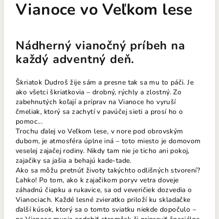
Vianoce vo Veľkom lese
Nádherný vianočný príbeh na
každý adventný deň.
Škriatok Dudroš žije sám a presne tak sa mu to páči. Je
ako všetci škriatkovia – drobný, rýchly a zlostný. Zo
zabehnutých koľají a príprav na Vianoce ho vyruší
čmeliak, ktorý sa zachytí v pavúčej sieti a prosí ho o
pomoc...
Trochu ďalej vo Veľkom lese, v nore pod obrovským
dubom, je atmosféra úplne iná – toto miesto je domovom
veselej zajačej rodiny. Nikdy tam nie je ticho ani pokoj,
zajačiky sa jašia a behajú kade-tade.
Ako sa môžu pretnúť životy takýchto odlišných stvorení?
Ľahko! Po tom, ako k zajačikom poryv vetra doveje
záhadnú čiapku a rukavice, sa od veveričiek dozvedia o
Vianociach. Každé lesné zvieratko priloží ku skladačke
ďalší kúsok, ktorý sa o tomto sviatku niekde dopočulo –