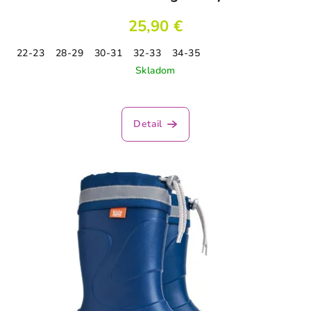
25,90 €
22-23
28-29
30-31
32-33
34-35
Skladom
Priemerné
hodnotenie
produktu
Detail
je
5,0
z
5
hviezdičiek.