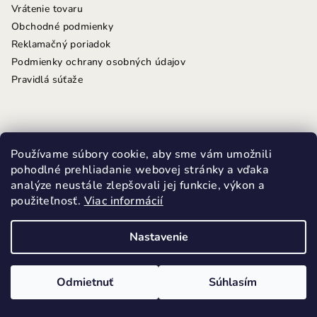
Vrátenie tovaru
Obchodné podmienky
Reklamačný poriadok
Podmienky ochrany osobných údajov
Pravidlá súťaže
Kontakt
Používame súbory cookie, aby sme vám umožnili
pohodlné prehliadanie webovej stránky a vďaka
minifutky
@
minifutky.sk
analýze neustále zlepšovali jej funkcie, výkon a
+421 949 486 452
použiteľnosť.
Viac informácií
Nastavenie
Odmietnuť
Súhlasím
Instagram