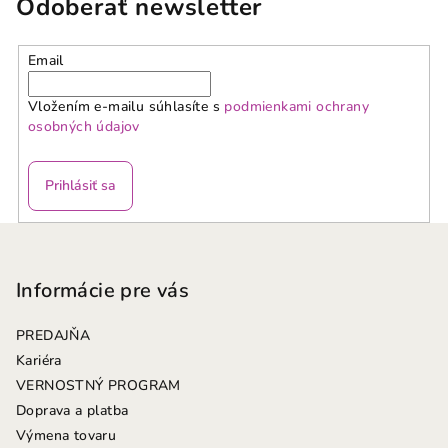
Odoberať newsletter
Email
Vložením e-mailu súhlasíte s
podmienkami ochrany
osobných údajov
Prihlásiť sa
Z
á
p
Informácie pre vás
ä
PREDAJŇA
t
Kariéra
i
VERNOSTNÝ PROGRAM
e
Doprava a platba
Výmena tovaru