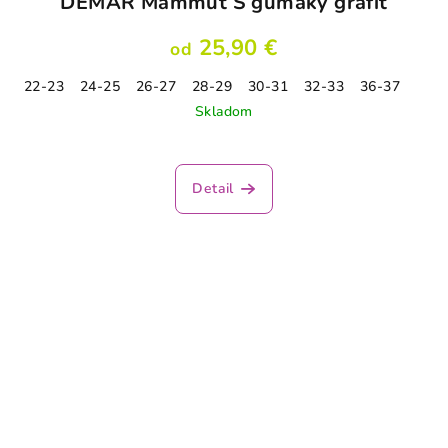
DEMAR Mammut S gumáky grafit
25,90 €
od
22-23
24-25
26-27
28-29
30-31
32-33
36-37
Skladom
Priemerné
hodnotenie
produktu
Detail
je
5,0
z
5
hviezdičiek.