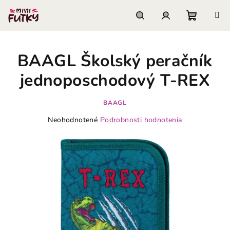
Prejsť
na
obsah
Nákupn
Hľadať
Prihlásenie
BAAGL Školský peračník
košík
jednoposchodový T-REX
BAAGL
Priemerné
Neohodnotené
Podrobnosti hodnotenia
hodnotenie
produktu
je
0,0
z
5
hviezdičiek.