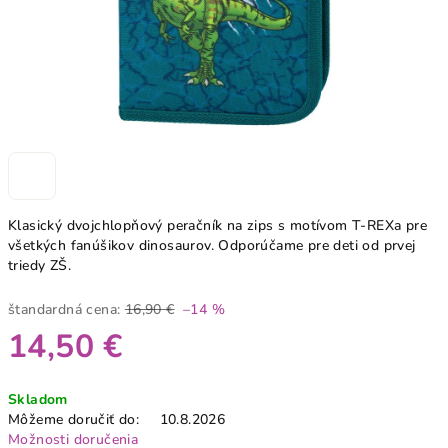
Klasický dvojchlopňový peračník na zips s motívom T-REXa pre
všetkých fanúšikov dinosaurov. Odporúčame pre deti od prvej
triedy ZŠ.
štandardná cena:
16,90 €
–14 %
14,50 €
Jednotková
Skladom
cena:
Môžeme doručiť do:
10.8.2026
Možnosti doručenia