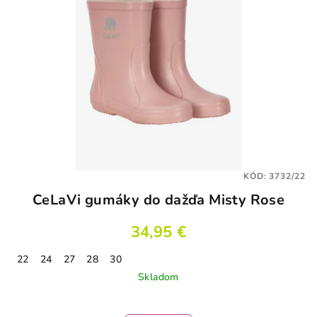
KÓD:
3732/22
CeLaVi gumáky do dažďa Misty Rose
34,95 €
22
24
27
28
30
Skladom