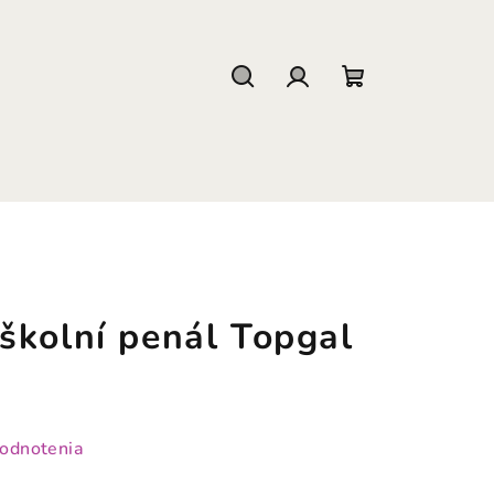
Hľadať
Prihlásenie
Nákupný
košík
školní penál Topgal
hodnotenia