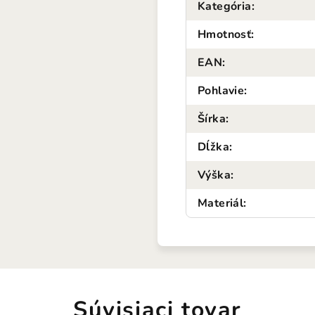
Kategória
:
Hmotnosť
:
EAN
:
Pohlavie
:
Šírka
:
Dĺžka
:
Výška
:
Materiál
:
Súvisiaci tovar