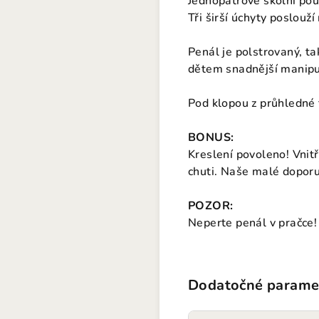
Jednopatrové školní pou
Tři širší úchyty poslouž
Penál je polstrovaný, ta
dětem snadnější manipu
Pod klopou z průhledné f
BONUS:
Kreslení povoleno! Vnitř
chuti. Naše malé doporuč
POZOR:
Neperte penál v pračce!
Dodatočné parame