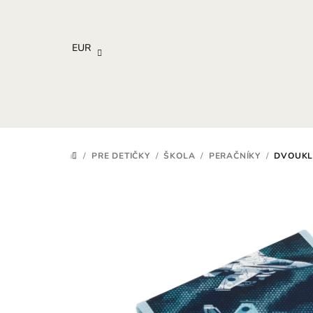
Prejsť
na
obsah
EUR
/
PRE DETIČKY
/
ŠKOLA
/
PERAČNÍKY
/
DVOUKL
DOMOV