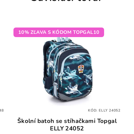
10% ZĽAVA S KÓDOM TOPGAL10
48
KÓD:
ELLY 24052
Školní batoh se stíhačkami Topgal
ELLY 24052