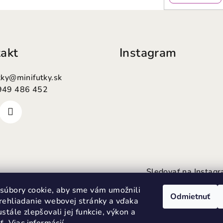
akt
Instagram
tky
@
minifutky.sk
949 486 452
Sledovať na Instag
súbory cookie, aby sme vám umožnili
Odmietnuť
rehliadanie webovej stránky a vďaka
stále zlepšovali jej funkcie, výkon a