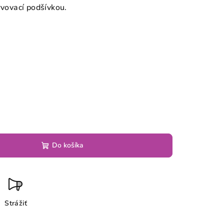
rvovací podšívkou.
Do košíka
Strážiť