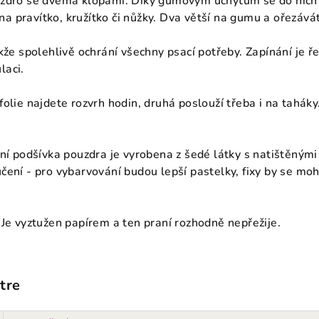
zdro se dvěma klopami. Díky gumovým úchytům se do nich v
í na pravítko, kružítko či nůžky. Dva větší na gumu a ořezává
kže spolehlivě ochrání všechny psací potřeby. Zapínání je ř
laci.
olie najdete rozvrh hodin, druhá poslouží třeba i na taháky
ní podšívka pouzdra je vyrobena z šedé látky s natištěnými
ení - pro vybarvování budou lepší pastelky, fixy by se mohl
 Je vyztužen papírem a ten praní rozhodně nepřežije.
tre