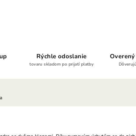
kup
Rýchle odoslanie
Overený 
tovaru skladom po prijatí platby
Dôverujú
ia