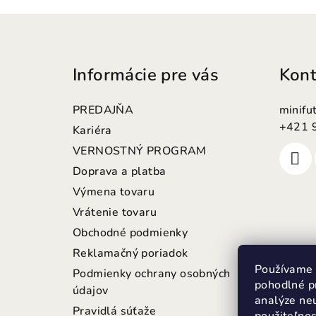
Z
á
Informácie pre vás
Kont
p
ä
PREDAJŇA
minifu
t
+421 
Kariéra
VERNOSTNÝ PROGRAM
i
Doprava a platba
e
Výmena tovaru
Vrátenie tovaru
Obchodné podmienky
Reklamačný poriadok
Používame 
Podmienky ochrany osobných
pohodlné p
údajov
analýze neu
Pravidlá súťaže