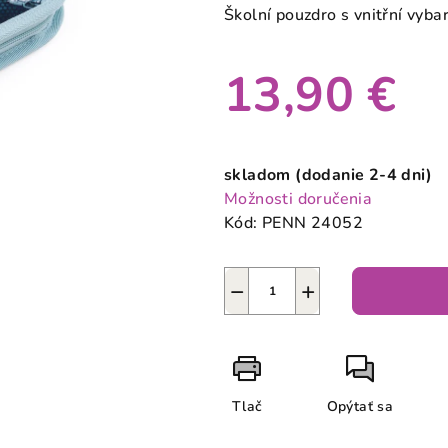
produktu
Školní pouzdro s vnitřní vyba
je
0,0
13,90 €
z
5
hviezdičiek.
Jednotková
cena:
skladom (dodanie 2-4 dni)
Možnosti doručenia
Kód:
PENN 24052
−
+
Tlač
Opýtať sa