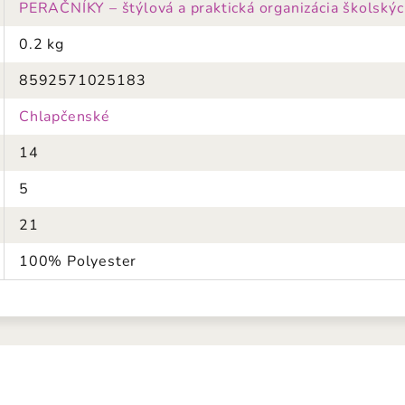
PERAČNÍKY – štýlová a praktická organizácia školskýc
0.2 kg
8592571025183
Chlapčenské
14
5
21
100% Polyester