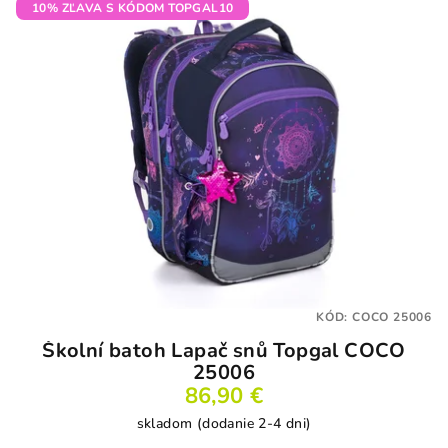
10% ZĽAVA S KÓDOM TOPGAL10
KÓD:
COCO 25006
Školní batoh Lapač snů Topgal COCO
25006
86,90 €
skladom (dodanie 2-4 dni)