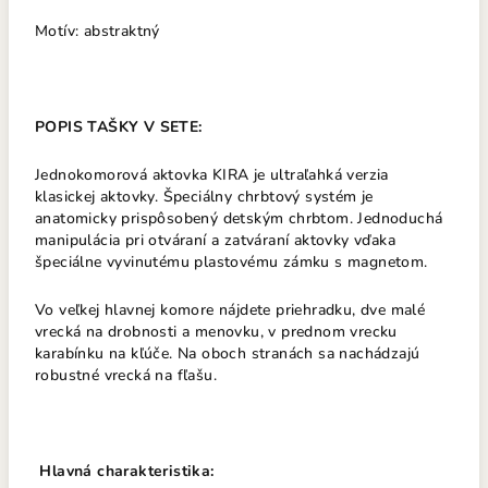
Motív: abstraktný
POPIS TAŠKY V SETE:
Jednokomorová aktovka KIRA je ultraľahká verzia
klasickej aktovky. Špeciálny chrbtový systém je
anatomicky prispôsobený detským chrbtom. Jednoduchá
manipulácia pri otváraní a zatváraní aktovky vďaka
špeciálne vyvinutému plastovému zámku s magnetom.
Vo veľkej hlavnej komore nájdete priehradku, dve malé
vrecká na drobnosti a menovku, v prednom vrecku
karabínku na kľúče. Na oboch stranách sa nachádzajú
robustné vrecká na fľašu.
Hlavná charakteristika: