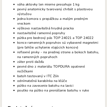
váha aktovky len mierne presahuje 1 kg
pevný anatomicky tvarovaný chrbát s plastovou
výstužou
jedna komora s prepážkou a malým predným
vreckom
výškovo nastaviteľná hrudná pracka
nastaviteľné ramenné popruhy
pútka pre bedrový pás TOP 24021 a TOP 24022
konce ramenných popruhov sú vybavené magnetmi
(pre ľahšie uchytenie vlajúcich koncov)
reflexné prvky - na prednej strane a bokoch batohu,
na ramenných popruhoch
záter proti dažďu
pevné dno z materiálu TOPDURA opatrené
nožičkami
batoh testovaný v ITC Zlín
odnímateľná karabínka na kľúče
pútko na zavesenie batohu na lavici
poutko na pútko na prenášanie batohu v ruke