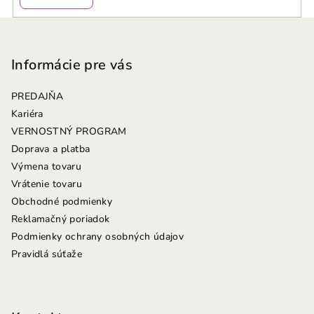
Z
á
p
Informácie pre vás
ä
PREDAJŇA
t
Kariéra
i
VERNOSTNÝ PROGRAM
e
Doprava a platba
Výmena tovaru
Vrátenie tovaru
Obchodné podmienky
Reklamačný poriadok
Podmienky ochrany osobných údajov
Pravidlá súťaže