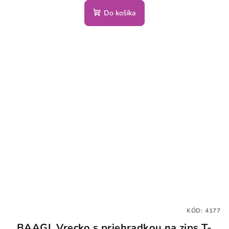
Do košíka
KÓD:
4177
BAAGL Vrecko s priehradkou na zips T-