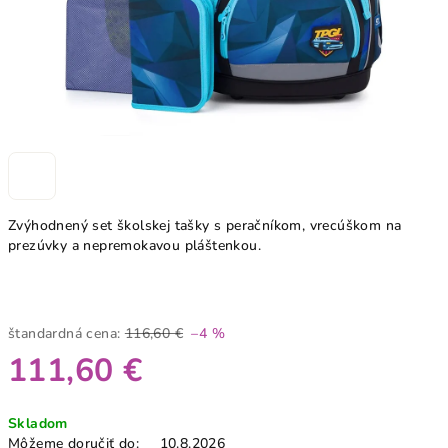
Zvýhodnený set školskej tašky s peračníkom, vrecúškom na
prezúvky a nepremokavou pláštenkou.
štandardná cena:
116,60 €
–4 %
111,60 €
Jednotková
Skladom
cena:
Môžeme doručiť do:
10.8.2026