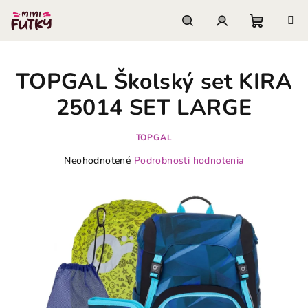
Prejsť
na
obsah
Nákupn
Hľadať
Prihlásenie
TOPGAL Školský set KIRA
košík
25014 SET LARGE
TOPGAL
Priemerné
Neohodnotené
Podrobnosti hodnotenia
hodnotenie
produktu
je
0,0
z
5
hviezdičiek.