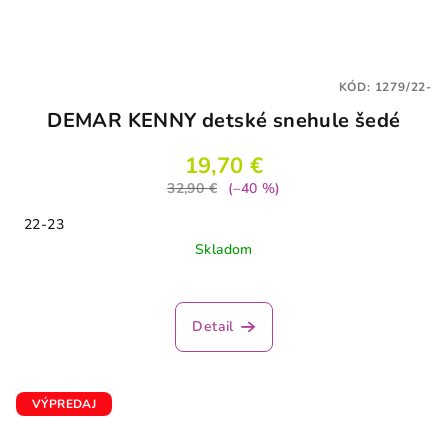
KÓD:
1279/22-
DEMAR KENNY detské snehule šedé
19,70 €
32,90 €
(–40 %)
22-23
Skladom
Detail
VÝPREDAJ