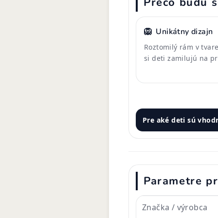
Prečo budú s
🦁
Unikátny dizajn
Roztomilý rám v tvare 
si deti zamilujú na p
Pre aké deti sú vhod
Parametre p
Značka / výrobca