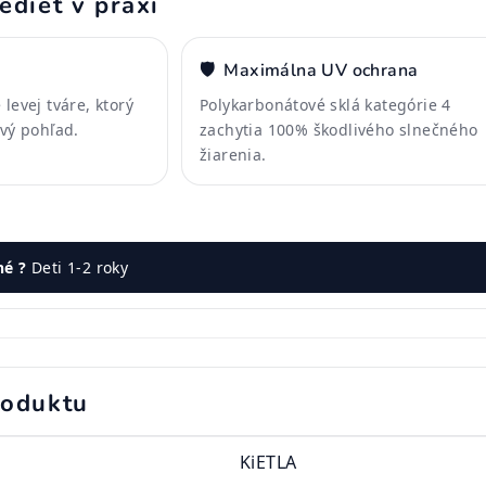
edieť v praxi
🛡️
Maximálna UV ochrana
levej tváre, ktorý
Polykarbonátové sklá kategórie 4
rvý pohľad.
zachytia 100% škodlivého slnečného
žiarenia.
né ?
Deti 1-2 roky
roduktu
KiETLA