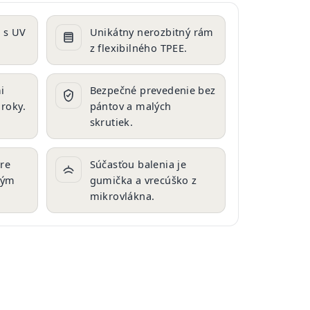
 s UV
Unikátny nerozbitný rám
z flexibilného TPEE.
i
Bezpečné prevedenie bez
 roky.
pántov a malých
skrutiek.
pre
Súčasťou balenia je
rým
gumička a vrecúško z
mikrovlákna.