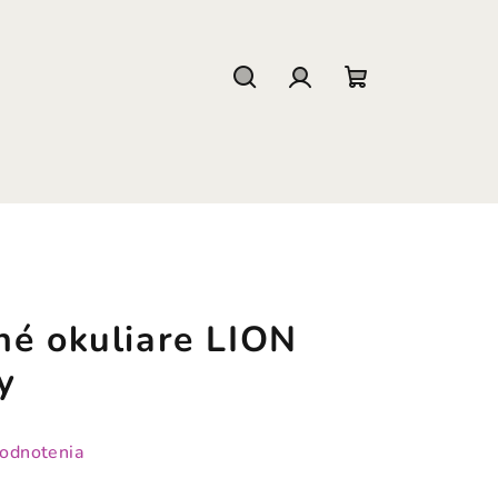
Hľadať
Prihlásenie
Nákupný
košík
né okuliare LION
y
hodnotenia