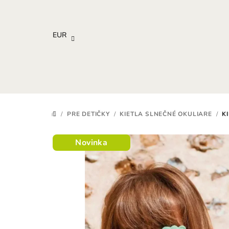
Prejsť
na
obsah
EUR
/
PRE DETIČKY
/
KIETLA SLNEČNÉ OKULIARE
/
K
DOMOV
Novinka