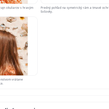
zajn okuliarov s hravým
Predný pohľad na symetrický rám a tmavé och
šošovky.
šenstvom vrátane
ka.