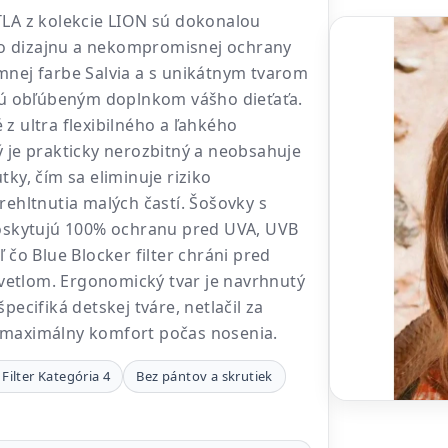
TLA z kolekcie LION sú dokonalou
o dizajnu a nekompromisnej ochrany
mnej farbe Salvia a s unikátnym tvarom
anú obľúbeným doplnkom vášho dieťaťa.
z ultra flexibilného a ľahkého
ý je prakticky nerozbitný a neobsahuje
tky, čím sa eliminuje riziko
rehltnutia malých častí. Šošovky s
poskytujú 100% ochranu pred UVA, UVB
ľ čo Blue Blocker filter chráni pred
etlom. Ergonomický tvar je navrhnutý
pecifiká detskej tváre, netlačil za
 maximálny komfort počas nosenia.
Filter Kategória 4
Bez pántov a skrutiek