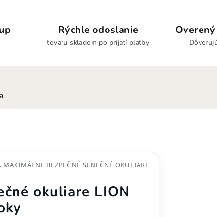
kup
Rýchle odoslanie
Overený 
tovaru skladom po prijatí platby
Dôverujú
ia
A MAXIMÁLNE BEZPEČNÉ SLNEČNÉ OKULIARE
ečné okuliare LION
oky