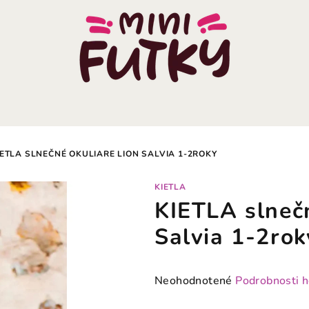
IETLA SLNEČNÉ OKULIARE LION SALVIA 1-2ROKY
KIETLA
KIETLA slneč
Salvia 1-2rok
Priemerné
Neohodnotené
Podrobnosti 
hodnotenie