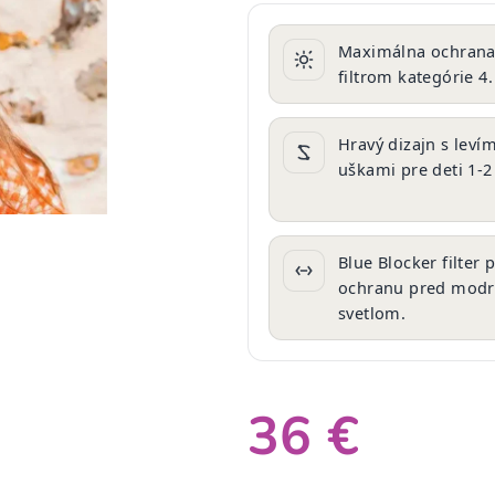
produktu
je
Maximálna ochrana
0,0
filtrom kategórie 4.
z
5
hviezdičiek.
Hravý dizajn s levím
uškami pre deti 1-2
Blue Blocker filter 
ochranu pred mod
svetlom.
36 €
Jednotková