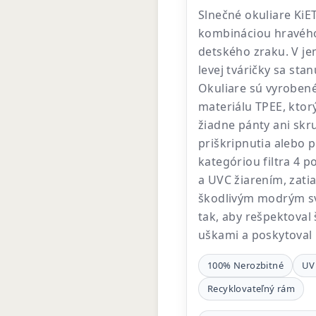
Slnečné okuliare KiE
kombináciou hravéh
detského zraku. V je
levej tváričky sa st
Okuliare sú vyrobené 
materiálu TPEE, ktor
žiadne pánty ani skru
priškripnutia alebo p
kategóriou filtra 4 
a UVC žiarením, zatia
škodlivým modrým sv
tak, aby rešpektoval š
uškami a poskytoval
100% Nerozbitné
UV 
Recyklovateľný rám