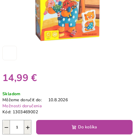
14,99 €
Jednotková
Skladom
cena:
Môžeme doručiť do:
10.8.2026
Možnosti doručenia
Kód:
1303469002
−
+
Do košíka