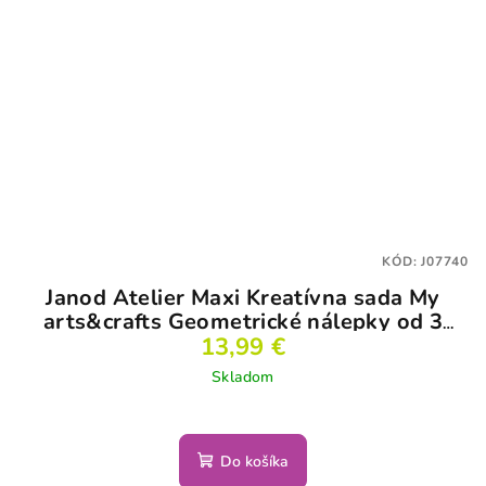
KÓD:
J07740
Janod Atelier Maxi Kreatívna sada My
arts&crafts Geometrické nálepky od 3
13,99 €
rokov
Skladom
Do košíka