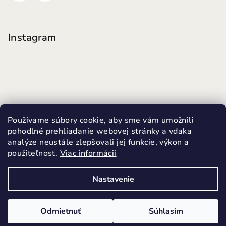
Instagram
Používame súbory cookie, aby sme vám umožnili
pohodlné prehliadanie webovej stránky a vďaka
analýze neustále zlepšovali jej funkcie, výkon a
použiteľnosť.
Viac informácií
Sledovať na Instagrame
Nastavenie
Copyright 2026
MINI FUTKY
. Všetky práva vyhradené.
Upraviť nastavenie cookies
Odmietnuť
Súhlasím
Vytvoril Shoptet