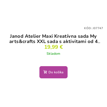
KÓD:
J07747
Janod Atelier Maxi Kreatívna sada My
arts&crafts XXL sada s aktivitami od 4
19,99 €
rokov
Skladom
Do košíka