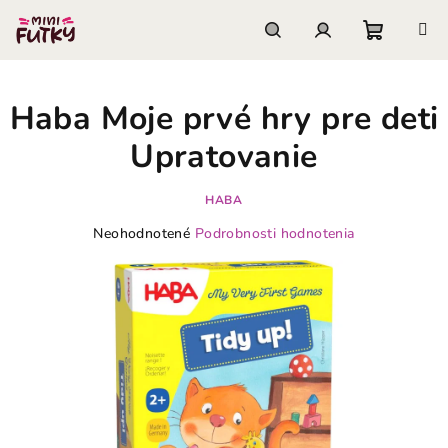
Prejsť
na
obsah
Nákupn
Hľadať
Prihlásenie
Haba Moje prvé hry pre deti
košík
Upratovanie
HABA
Priemerné
Neohodnotené
Podrobnosti hodnotenia
hodnotenie
produktu
je
0,0
z
5
hviezdičiek.