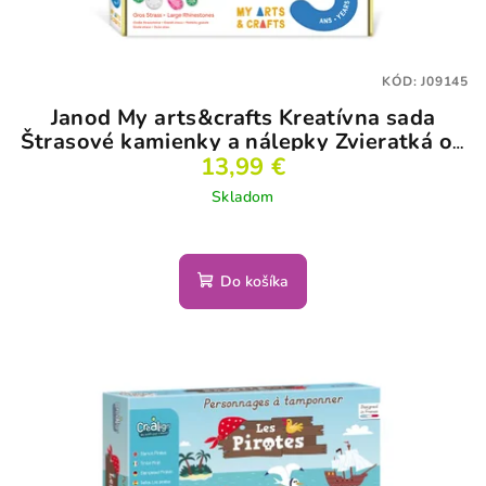
KÓD:
J09145
Janod My arts&crafts Kreatívna sada
Štrasové kamienky a nálepky Zvieratká od
13,99 €
3 rokov
Skladom
Do košíka