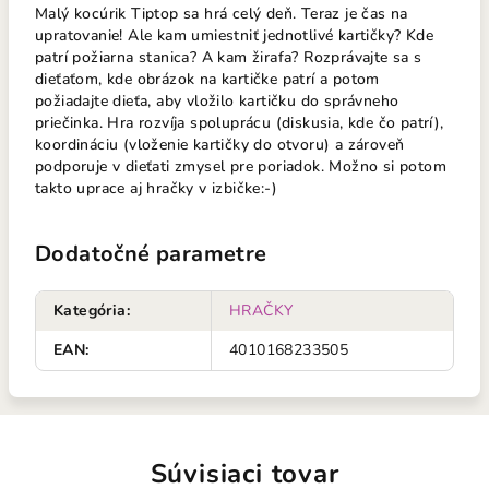
Malý kocúrik Tiptop sa hrá celý deň. Teraz je čas na
upratovanie! Ale kam umiestniť jednotlivé kartičky? Kde
patrí požiarna stanica? A kam žirafa? Rozprávajte sa s
dieťaťom, kde obrázok na kartičke patrí a potom
požiadajte dieťa, aby vložilo kartičku do správneho
priečinka. Hra rozvíja spoluprácu (diskusia, kde čo patrí),
koordináciu (vloženie kartičky do otvoru) a zároveň
podporuje v dieťati zmysel pre poriadok. Možno si potom
takto uprace aj hračky v izbičke:-)
Dodatočné parametre
Kategória
:
HRAČKY
EAN
:
4010168233505
Súvisiaci tovar