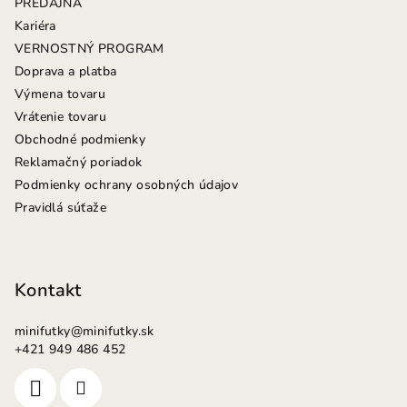
PREDAJŇA
t
Kariéra
i
VERNOSTNÝ PROGRAM
e
Doprava a platba
Výmena tovaru
Vrátenie tovaru
Obchodné podmienky
Reklamačný poriadok
Podmienky ochrany osobných údajov
Pravidlá súťaže
Kontakt
minifutky
@
minifutky.sk
+421 949 486 452