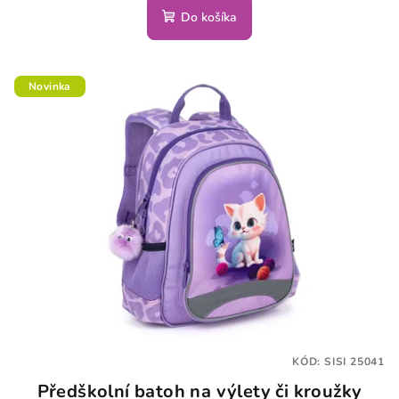
Do košíka
Novinka
KÓD:
SISI 25041
Předškolní batoh na výlety či kroužky