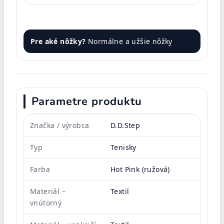
Pre aké nôžky?
Normálne a užšie nôžky
Parametre produktu
Značka / výrobca
D.D.Step
Typ
Tenisky
Farba
Hot Pink (ružová)
Materiál –
Textil
vnútorný