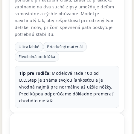
zapínanie na dva suché zipsy umožňuje deťom
samostatné a rýchle obúvanie. Model je
navrhnutý tak, aby rešpektoval prirodzený tvar
detskej nohy, pričom spevnená päta poskytuje
potrebnú stabilitu.
Ultra ľahké
Priedušný materiál
Flexibilná podrážka
Tip pre rodiča:
Modelová rada 100 od
D.D.Step je známa svojou ľahkosťou a je
vhodná najmä pre normálne až užšie nôžky.
Pred kúpou odporúčame dôkladne premerať
chodidlo dieťaťa.