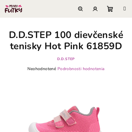
Prejsť
na
obsah
Nákupn
Hľadať
Prihlásenie
D.D.STEP 100 dievčenské
košík
tenisky Hot Pink 61859D
D.D.STEP
Priemerné
Neohodnotené
Podrobnosti hodnotenia
hodnotenie
produktu
je
0,0
z
5
hviezdičiek.