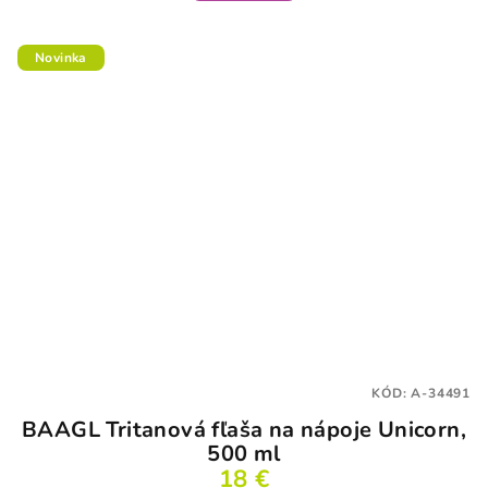
Novinka
KÓD:
A-34491
BAAGL Tritanová fľaša na nápoje Unicorn,
500 ml
18 €