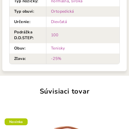
Typ nožičky
:
normálna
,
široká
Typ obuvi
:
Ortopedická
Určenie
:
Dievčatá
Podrážka
100
D.D.STEP
:
Obuv
:
Tenisky
Zľava
:
-25%
Súvisiaci tovar
Novinka