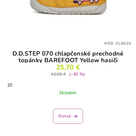
KÓD:
3138/20
D.D.STEP 070 chlapčenské prechodné
topánky BAREFOOT Yellow hasiči
25,70 €
42,90 €
(–40 %)
20
Skladom
Priemerné
hodnotenie
produktu
Detail
je
5,0
z