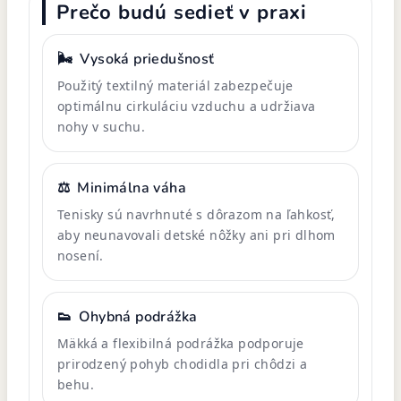
Prečo budú sedieť v praxi
🌬️
Vysoká priedušnosť
Použitý textilný materiál zabezpečuje
optimálnu cirkuláciu vzduchu a udržiava
nohy v suchu.
⚖️
Minimálna váha
Tenisky sú navrhnuté s dôrazom na ľahkosť,
aby neunavovali detské nôžky ani pri dlhom
nosení.
👟
Ohybná podrážka
Mäkká a flexibilná podrážka podporuje
prirodzený pohyb chodidla pri chôdzi a
behu.