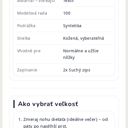
Materiál – vonkajší
Textil
Modelová rada
100
Podrážka
Syntetika
Stielka
Kožená, vyberateľná
Vhodné pre
Normálne a užšie
nôžky
Zapínanie
2x Suchý zips
Ako vybrať veľkosť
Zmeraj nohu dieťaťa (ideálne večer) – od
päty po najdlhší prst.