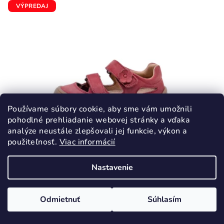
5
VÝPREDAJ
hviezdičiek.
Používame súbory cookie, aby sme vám umožnili
pohodlné prehliadanie webovej stránky a vďaka
analýze neustále zlepšovali jej funkcie, výkon a
použiteľnosť.
Viac informácií
KÓD:
3894/24
Nastavenie
PROTETIKA PADY TERAKOTA sandále
BAREFOOT
26,90 €
Odmietnuť
Súhlasím
44,90 €
(–40 %)