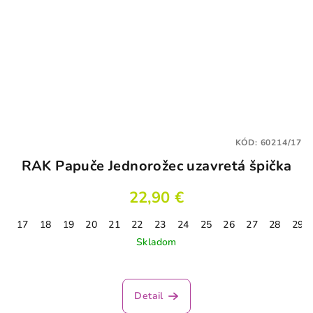
KÓD:
60214/17
RAK Papuče Jednorožec uzavretá špička
22,90 €
17
18
19
20
21
22
23
24
25
26
27
28
29
Skladom
Detail