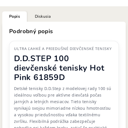
Popis
Diskusia
Podrobný popis
ULTRA ĽAHKÉ A PRIEDUŠNÉ DIEVČENSKÉ TENISKY
D.D.STEP 100
dievčenské tenisky Hot
Pink 61859D
Detské tenisky D.D.Step z modelovej rady 100 sú
ideálnou voľbou pre aktívne dievčatá počas
jarných a letných mesiacov. Tieto tenisky
vynikajú svojou mimoriadne nízkou hmotnosťou
a vysokou priedušnosťou vďaka textilnému
zvršku. Flexibilná podrážka zabezpečuje
pohodlie pri každom kroku, zatiaľ čo praktické