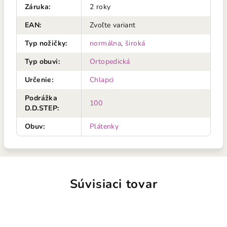
Záruka
:
2 roky
EAN
:
Zvoľte variant
Typ nožičky
:
normálna
,
široká
Typ obuvi
:
Ortopedická
Určenie
:
Chlapci
Podrážka
100
D.D.STEP
:
Obuv
:
Plátenky
Súvisiaci tovar