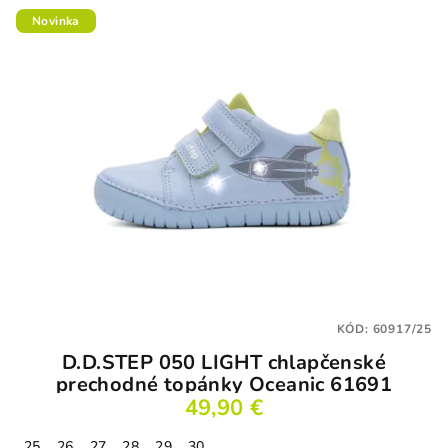
Novinka
KÓD:
60917/25
D.D.STEP 050 LIGHT chlapčenské
prechodné topánky Oceanic 61691
49,90 €
25
26
27
28
29
30